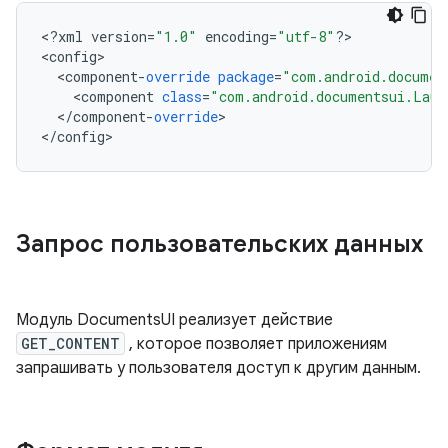
<
?
xml
version
=
"1.0"
encoding
=
"utf-8"
?
>

<
config
<
component
-
override
package
=
"com.android.documen
<
component
class
=
"com.android.documentsui.Laun
<
/
component
-
override
>

<
/
config
Запрос пользовательских данных
Модуль DocumentsUI реализует действие
GET_CONTENT
, которое позволяет приложениям
запрашивать у пользователя доступ к другим данным.