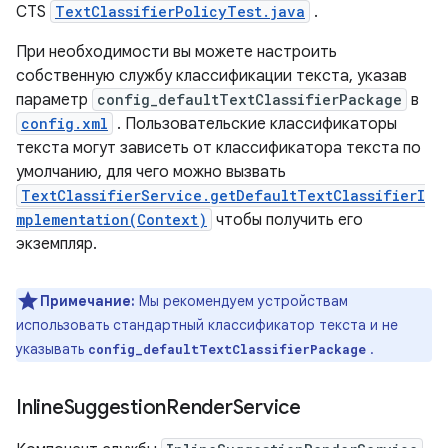
CTS
TextClassifierPolicyTest.java
.
При необходимости вы можете настроить
собственную службу классификации текста, указав
параметр
config_defaultTextClassifierPackage
в
config.xml
. Пользовательские классификаторы
текста могут зависеть от классификатора текста по
умолчанию, для чего можно вызвать
TextClassifierService.getDefaultTextClassifierI
mplementation(Context)
чтобы получить его
экземпляр.
Примечание:
Мы рекомендуем устройствам
использовать стандартный классификатор текста и не
указывать
.
config_defaultTextClassifierPackage
Inline
Suggestion
Render
Service