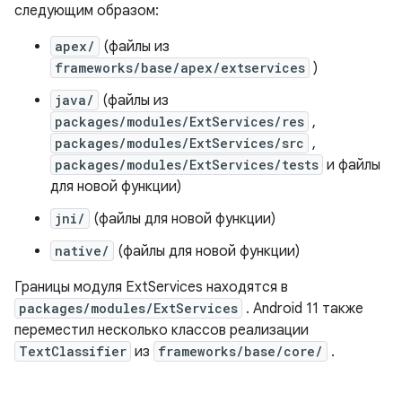
следующим образом:
apex/
(файлы из
frameworks/base/apex/extservices
)
java/
(файлы из
packages/modules/ExtServices/res
,
packages/modules/ExtServices/src
,
packages/modules/ExtServices/tests
и файлы
для новой функции)
jni/
(файлы для новой функции)
native/
(файлы для новой функции)
Границы модуля ExtServices находятся в
packages/modules/ExtServices
. Android 11 также
переместил несколько классов реализации
TextClassifier
из
frameworks/base/core/
.