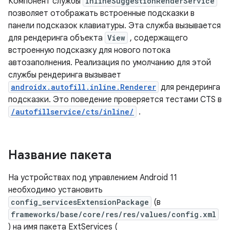
Компонент службы
InlineSuggestionRenderService
позволяет отображать встроенные подсказки в
панели подсказок клавиатуры. Эта служба вызывается
для рендеринга объекта
View
, содержащего
встроенную подсказку для нового потока
автозаполнения. Реализация по умолчанию для этой
службы рендеринга вызывает
androidx.autofill.inline.Renderer
для рендеринга
подсказки. Это поведение проверяется тестами CTS в
/autofillservice/cts/inline/
.
Название пакета
На устройствах под управлением Android 11
необходимо установить
config_servicesExtensionPackage
(в
frameworks/base/core/res/res/values/config.xml
) на имя пакета ExtServices (