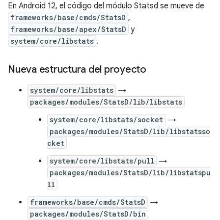
En Android 12, el código del módulo Statsd se mueve de
frameworks/base/cmds/StatsD
,
frameworks/base/apex/StatsD
y
system/core/libstats
.
Nueva estructura del proyecto
system/core/libstats
→
packages/modules/StatsD/lib/libstats
system/core/libstats/socket
→
packages/modules/StatsD/lib/libstatsso
cket
system/core/libstats/pull
→
packages/modules/StatsD/lib/libstatspu
ll
frameworks/base/cmds/StatsD
→
packages/modules/StatsD/bin