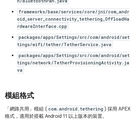
h/BluetoothPan.java
frameworks/base/services/core/jni/com_andr
oid_server_connectivity_tethering_OffloadHa
rdwareInterface.cpp
packages/apps/Settings/src/com/android/set
tings/wifi/tether/TetherService.java
packages/apps/Settings/src/com/android/set
tings/network/TetherProvisioningActivity.ja
va
模組格式
「網路共用」模組 (
com.android.tethering
) 採用 APEX
格式，適用於搭載 Android 11 以上版本的裝置。