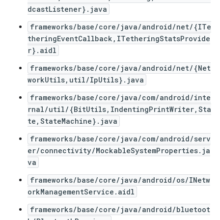
dcastListener}.java
frameworks/base/core/java/android/net/{ITe
theringEventCallback,ITetheringStatsProvide
r}.aidl
frameworks/base/core/java/android/net/{Net
workUtils,util/IpUtils}.java
frameworks/base/core/java/com/android/inte
rnal/util/{BitUtils,IndentingPrintWriter,Sta
te,StateMachine}.java
frameworks/base/core/java/com/android/serv
er/connectivity/MockableSystemProperties.ja
va
frameworks/base/core/java/android/os/INetw
orkManagementService.aidl
frameworks/base/core/java/android/bluetoot