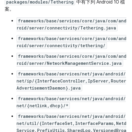
packages/modules/Tethering
中有下列 Android 10 檔
案。
frameworks/base/services/core/java/com/and
roid/server/connectivity/Tethering.java
frameworks/base/services/core/java/com/and
roid/server/connectivity/tethering/
frameworks/base/services/core/java/com/and
roid/server/NetworkManagementService.java
frameworks/base/services/net/java/android/
net/ip/{InterfaceController,IpServer,Router
AdvertisementDaemon}.java
frameworks/base/services/net/java/android/
net/{netlink,dhcp}/*
frameworks/base/services/net/java/android/
net/util/{InterfaceSet,InterfaceParams,Netd
Service,PrefixUtils,SharedLog,VersionedBroa