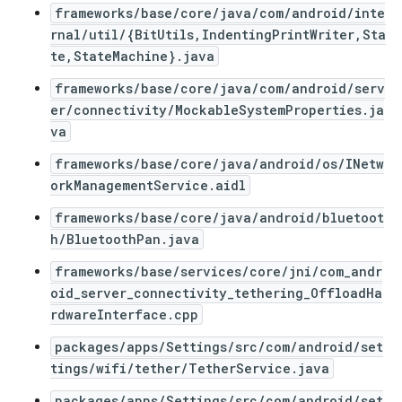
frameworks/base/core/java/com/android/inte
rnal/util/{BitUtils,IndentingPrintWriter,Sta
te,StateMachine}.java
frameworks/base/core/java/com/android/serv
er/connectivity/MockableSystemProperties.ja
va
frameworks/base/core/java/android/os/INetw
orkManagementService.aidl
frameworks/base/core/java/android/bluetoot
h/BluetoothPan.java
frameworks/base/services/core/jni/com_andr
oid_server_connectivity_tethering_OffloadHa
rdwareInterface.cpp
packages/apps/Settings/src/com/android/set
tings/wifi/tether/TetherService.java
packages/apps/Settings/src/com/android/set