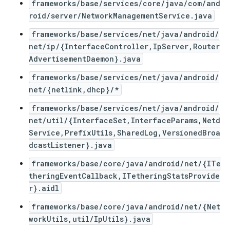
frameworks/base/services/core/java/com/and
roid/server/NetworkManagementService.java
frameworks/base/services/net/java/android/
net/ip/{InterfaceController,IpServer,Router
AdvertisementDaemon}.java
frameworks/base/services/net/java/android/
net/{netlink,dhcp}/*
frameworks/base/services/net/java/android/
net/util/{InterfaceSet,InterfaceParams,Netd
Service,PrefixUtils,SharedLog,VersionedBroa
dcastListener}.java
frameworks/base/core/java/android/net/{ITe
theringEventCallback,ITetheringStatsProvide
r}.aidl
frameworks/base/core/java/android/net/{Net
workUtils,util/IpUtils}.java