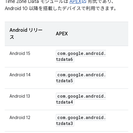
Time Zone Data モジュールは
APEX
形式であり、
Android 10 以降を搭載したデバイスで利用できます。
Android リリー
APEX
ス
com
.
google
.
android
.
Android 15
tzdata6
com
.
google
.
android
.
Android 14
tzdata5
com
.
google
.
android
.
Android 13
tzdata4
com
.
google
.
android
.
Android 12
tzdata3