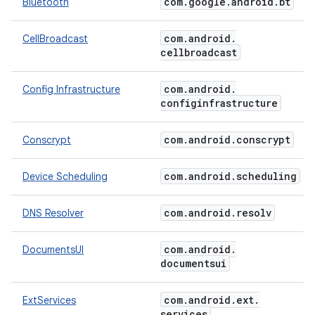
com
.
google
.
android
.
bt
Bluetooth
com
.
android
.
CellBroadcast
cellbroadcast
com
.
android
.
Config Infrastructure
configinfrastructure
com
.
android
.
conscrypt
Conscrypt
com
.
android
.
scheduling
Device Scheduling
com
.
android
.
resolv
DNS Resolver
com
.
android
.
DocumentsUI
documentsui
com
.
android
.
ext
.
ExtServices
services