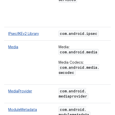
com
.
android
.
ipsec
IPsec/IKEv2 Library
Media
Media:
com
.
android
.
media
Media Codecs:
com
.
android
.
media
.
swcodec
com
.
android
.
MediaProvider
mediaprovider
com
.
android
.
ModuleMetadata
modulemetadata