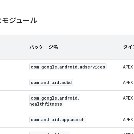
なモジュール
パッケージ名
タイ
com
.
google
.
android
.
adservices
APEX
com
.
android
.
adbd
APEX
com
.
google
.
android
.
APEX
healthfitness
com
.
android
.
appsearch
APEX