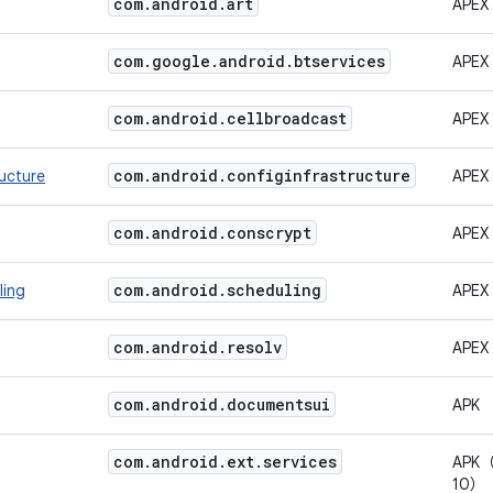
com
.
android
.
art
APEX
com
.
google
.
android
.
btservices
APEX
com
.
android
.
cellbroadcast
APEX
com
.
android
.
configinfrastructure
ructure
APEX
com
.
android
.
conscrypt
APEX
com
.
android
.
scheduling
ling
APEX
com
.
android
.
resolv
APEX
com
.
android
.
documentsui
APK
com
.
android
.
ext
.
services
APK（
10）