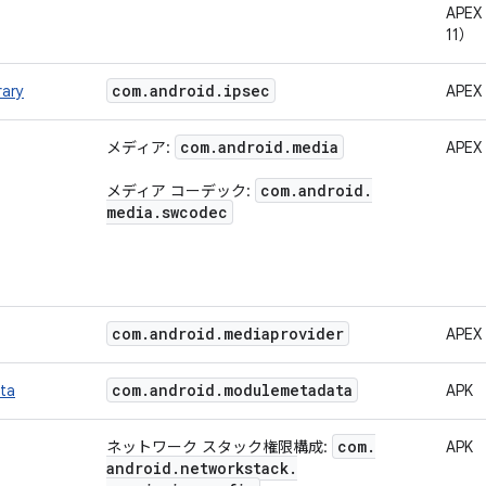
APEX
11）
com
.
android
.
ipsec
rary
APEX
com
.
android
.
media
メディア:
APEX
com
.
android
.
メディア コーデック:
media
.
swcodec
com
.
android
.
mediaprovider
APEX
com
.
android
.
modulemetadata
ta
APK
com
.
ネットワーク スタック権限構成:
APK
android
.
networkstack
.