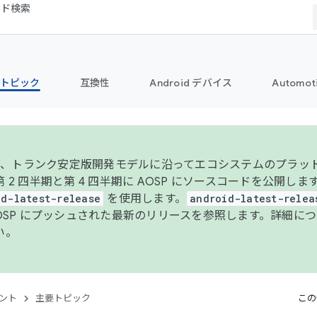
コード検索
トピック
互換性
Android デバイス
Automot
年より、トランク安定版開発モデルに沿ってエコシステムのプラ
 2 四半期と第 4 四半期に AOSP にソースコードを公開しま
id-latest-release
を使用します。
android-latest-relea
AOSP にプッシュされた最新のリリースを参照します。詳細に
い。
ント
主要トピック
この