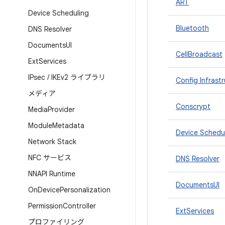
ART
Device Scheduling
Bluetooth
DNS Resolver
Documents
UI
CellBroadcast
Ext
Services
IPsec
/
IKEv2 ライブラリ
Config Infrast
メディア
Conscrypt
Media
Provider
Module
Metadata
Device Schedu
Network Stack
NFC サービス
DNS Resolver
NNAPI Runtime
DocumentsUI
On
Device
Personalization
Permission
Controller
ExtServices
プロファイリング