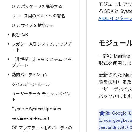
モジュール アッ
OTA パッケージを構築する
る SDK と S
リリース用のビルドへの署名
AIDL インタ
OTA サイズを縮小する
仮想 A
/
B
モジュール
レガシー A
/
B システム アップデ
ート
一部の Mainli
（非推奨）非 A
/
B システム アッ
形式を使用しま
プデート
動的パーティション
更新された Mai
能を使用）または
タイムゾーン ルール
ーザー デバイ
ユーザーデータ チェックポイン
バックされます
ト
Dynamic System Updates
注:
Google
Resume-on-Reboot
に
com.google.a
com.android.*
OS アップデート用のパーティの