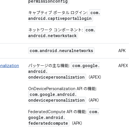
permissionconfig
com
.
キャプティブ ポータル ログイン:
android
.
captiveportallogin
com
.
ネットワーク コンポーネント:
android
.
networkstack
com
.
android
.
neuralnetworks
APK
com
.
google
.
nalization
パッケージの主な機能:
APEX
android
.
ondevicepersonalization
（APEX）
OnDevicePersonalization API の機能:
com
.
google
.
android
.
ondevicepersonalization
（APK）
com
.
FederatedCompute API の機能:
google
.
android
.
federatedcompute
（APK）