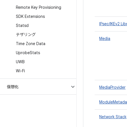
Remote Key Provisioning
SDK Extensions
IPsec/IKEv2 Lib
Statsd
テザリング
Media
Time Zone Data
Uprobe
Stats
UWB
Wi-Fi
仮想化
MediaProvider
ModuleMetada
Network Stack