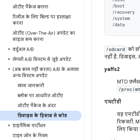
/boot      
ओटीए पैकेज बनाना
/recovery  
रिलीज़ के लिए बिल्ड पर हस्ताक्षर
/system    
करना
ओटीए (Over-The-Air) अपडेट का
साइज़ कम करना
/sdcard
को छो
वर्चुअल A
/
B
नहीं है. डिवाइस, 
लेगसी A
/
B सिस्टम से जुड़े अपडेट
yaffs2
(अब काम नहीं करता) A
/
B के अलावा
अन्य सिस्टम अपडेट
MTD फ़्लैश
खास जानकारी
/proc/m
ब्लॉक पर आधारित ओटीए
एमटीडी
ओटीए पैकेज के अंदर
यह एमटीडी 
डिवाइस के हिसाब से कोड
रिकवरी. MT
डाइनैमिक पार्टीशन
लिए किया 
टाइम ज़ोन के नियम