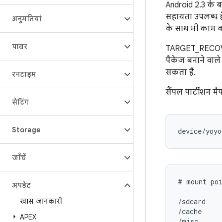
Android 2.3 के ब
सहायता उपलब्ध है
अनुमतियां
के साथ भी काम क
पावर
TARGET_RECOVER
पैकेज बनाने वाल
सकता है.
रनटाइम
सैंपल पार्टीशन 
सेटिंग
Storage
जाँचें
# mount poi
अपडेट
खास जानकारी
/sdcard    
/cache     
APEX
/misc      