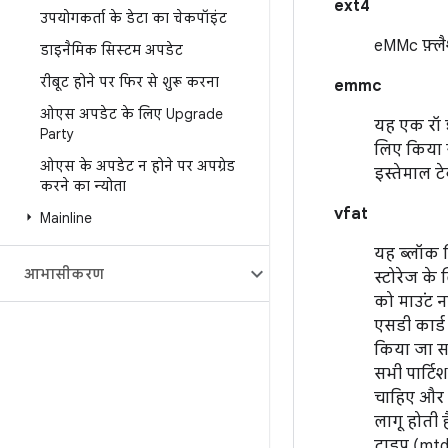
ext4
उपयोगकर्ता के डेटा का चेकपॉइंट
eMMc फ़्ल
डाइनैमिक सिस्टम अपडेट
रीबूट होने पर फिर से शुरू करना
emmc
ओएस अपडेट के लिए Upgrade
यह एक रॉ ई
Party
लिए किया ज
ओएस के अपडेट न होने पर अपग्रेड
इस्तेमाल ट
करने का न्योता
vfat
Mainline
यह ब्लॉक ड
आभासीकरण
स्टोरेज के
को माउंट 
एसडी कार्ड
किया जा 
सभी पार्टिश
चाहिए और उ
लागू होती ह
टाइप (mtd