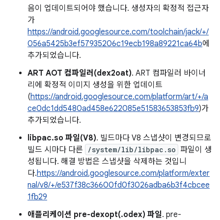
음이 업데이트되어야 했습니다. 생성자의 확정적 접근자
가
https://android.googlesource.com/toolchain/jack/+/
056a5425b3ef57935206c19ecb198a89221ca64b
에
추가되었습니다.
ART AOT 컴파일러(dex2oat)
. ART 컴파일러 바이너
리에 확정적 이미지 생성을 위한 업데이트
(
https://android.googlesource.com/platform/art/+/a
ce0dc1dd5480ad458e622085e51583653853fb9
)가
추가되었습니다.
libpac.so 파일(V8)
. 빌드마다 V8 스냅샷이 변경되므로
빌드 시마다 다른
/system/lib/libpac.so
파일이 생
성됩니다. 해결 방법은 스냅샷을 삭제하는 것입니
다.
https://android.googlesource.com/platform/exter
nal/v8/+/e537f38c36600fd0f3026adba6b3f4cbcee
1fb29
애플리케이션 pre-dexopt(.odex) 파일
. pre-