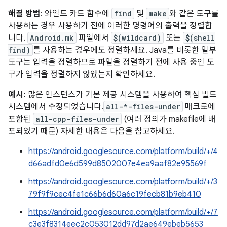
해결 방법
: 와일드 카드 함수에
find
및
make
와 같은 도구를
사용하는 경우 사용하기 전에 이러한 명령어의 출력을 정렬합
니다.
Android.mk
파일에서
$(wildcard)
또는
$(shell
find)
를 사용하는 경우에도 정렬하세요. Java를 비롯한 일부
도구는 입력을 정렬하므로 파일을 정렬하기 전에 사용 중인 도
구가 입력을 정렬하지 않았는지 확인하세요.
예시:
많은 인스턴스가 기본 제공 시스템을 사용하여 핵심 빌드
시스템에서 수정되었습니다.
all-*-files-under
매크로에
포함된
all-cpp-files-under
(여러 정의가 makefile에 배
포되었기 때문) 자세한 내용은 다음을 참고하세요.
https://android.googlesource.com/platform/build/+/4
d66adfd0e6d599d8502007e4ea9aaf82e95569f
https://android.googlesource.com/platform/build/+/3
79f9f9cec4fe1c66b6d60a6c19fecb81b9eb410
https://android.googlesource.com/platform/build/+/7
c3e3f8314eec2c053012dd97d2ae649ebeb5653