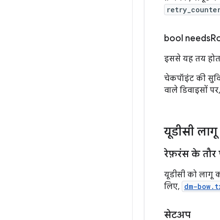
retry_counte
bool
needs
Ro
इससे यह तय होता 
चेकपॉइंट की सुव
वाले डिवाइसों पर
यूडीसी लाग
रेफ़रंस के तौ
यूडीसी को लागू 
लिए,
dm-bow.t
सेटअप