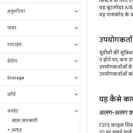
सिस्टम के लिए ए
यह बूटलोडर A/B म
अनुमतियां
यह पासकोड के वर
पावर
उपयोगकर्त
रनटाइम
यूडीसी की सुविध
न होने पर, कम उप
सेटिंग
उपयोगकर्ताओं से 
उपयोगकर्ताओं को
Storage
जाँचें
यह कैसे का
अपडेट
अलग-अलग फ़ाइ
खास जानकारी
F2FS फ़ाइल सिस्ट
APEX
10 पर चलने वाले ड