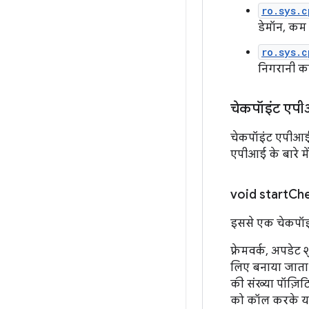
ro.sys.c
डेमॉन, कम 
ro.sys.c
निगरानी कर
चेकपॉइंट एप
चेकपॉइंट एपीआई 
एपीआई के बारे में
void
startCh
इससे एक चेकपॉइं
फ़्रेमवर्क, अपडे
लिए बनाया जाता 
की संख्या पॉज़िट
को कॉल करके यह 