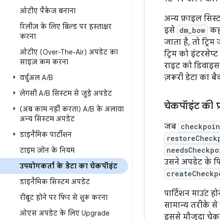
ओटीए पैकेज बनाना
अन्य फ़ाइल सिस्ट
रिलीज़ के लिए बिल्ड पर हस्ताक्षर
इसे
dm_bow
कहा
करना
जाता है, तो ट्रि
ओटीए (Over-The-Air) अपडेट का
ट्रिम को इंटरसे
साइज़ कम करना
राइट को डिवाइस 
ज़रूरी डेटा का ब
वर्चुअल A
/
B
लेगसी A
/
B सिस्टम से जुड़े अपडेट
चेकपॉइंट की प्
(अब काम नहीं करता) A
/
B के अलावा
अन्य सिस्टम अपडेट
जब
checkpoin
डाइनैमिक पार्टीशन
restoreCheck
needsCheckpo
टाइम ज़ोन के नियम
उसने अपडेट के फि
उपयोगकर्ता के डेटा का चेकपॉइंट
createCheckp
डाइनैमिक सिस्टम अपडेट
पार्टिशन माउंट ह
रीबूट होने पर फिर से शुरू करना
सामान्य तरीके से
ओएस अपडेट के लिए Upgrade
इससे मौजूदा चेक