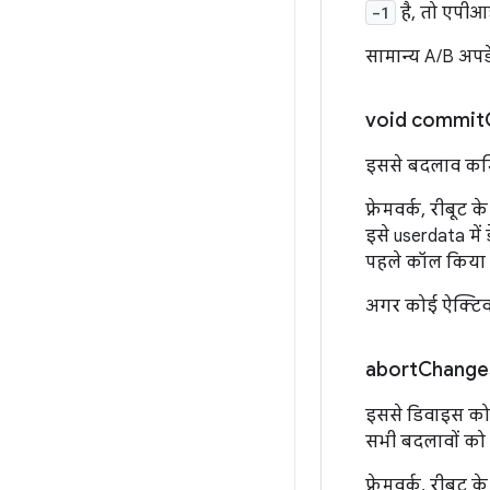
-1
है, तो एपीआई
सामान्य A/B अपड
void
commit
इससे बदलाव कमिट
फ़्रेमवर्क, रीब
इसे userdata में
पहले कॉल किया ज
अगर कोई ऐक्टिव 
abort
Change
इससे डिवाइस को 
सभी बदलावों को छ
फ़्रेमवर्क, रीबूट