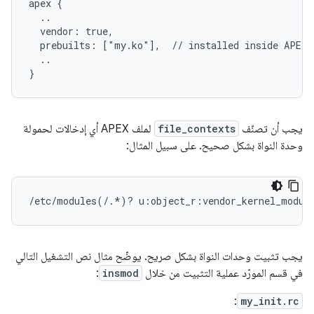
apex {

  ..

  vendor: true,

  prebuilts: ["my.ko"],  // installed inside APEX 
  ..

يجب أن تصنّف
file_contexts
لملف APEX أي إدخالات لحمولة
وحدة النواة بشكل صحيح. على سبيل المثال:
يجب تثبيت وحدات النواة بشكل صريح. يوضّح مثال نص التشغيل التالي
في قسم المورّد عملية التثبيت من خلال
insmod
:
:
my_init.rc