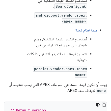
تُستخدَم لضبط القيمة التلقائية في
.
BoardConfig.mk
androidboot.vendor.apex.
<apex name>
سمة نظام ثابتة
تُستخدَم لتغيير القيمة التلقائية، ويتم
ضبطها على جهاز تم تشغيله من قبل.
تتجاوز قيمة إعدادات بدء التشغيل إذا كانت
متوفّرة.
persist.vendor.apex.<apex
name>
يجب أن تكون قيمة السمة هي اسم ملف APEX الذي يجب تفعيله، أو
none
لإيقاف ملف APEX.
// Default version.