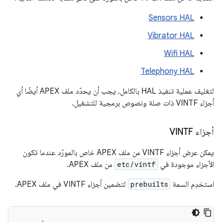
Sensors HAL
Vibrator HAL
Wifi HAL
Telephony HAL
لتغليف عملية تنفيذ HAL بالكامل، يجب أن يحدّد ملف APEX أيضًا أي
أجزاء VINTF ذات صلة ونصوص برمجية للتشغيل.
أجزاء VINTF
يمكن عرض أجزاء VINTF من ملف APEX خاص بالمورّد عندما تكون
الأجزاء موجودة في
etc/vintf
من ملف APEX.
استخدِم السمة
prebuilts
لتضمين أجزاء VINTF في ملف APEX.