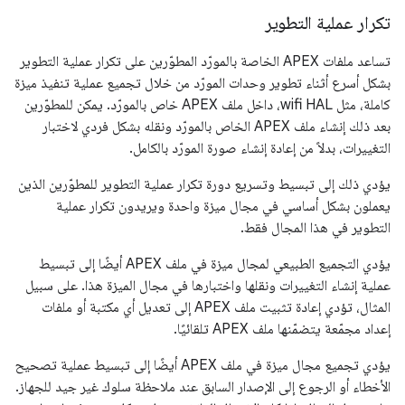
تكرار عملية التطوير
تساعد ملفات APEX الخاصة بالمورّد المطوّرين على تكرار عملية التطوير
بشكل أسرع أثناء تطوير وحدات المورّد من خلال تجميع عملية تنفيذ ميزة
كاملة، مثل wifi HAL، داخل ملف APEX خاص بالمورّد. يمكن للمطوّرين
بعد ذلك إنشاء ملف APEX الخاص بالمورّد ونقله بشكل فردي لاختبار
التغييرات، بدلاً من إعادة إنشاء صورة المورّد بالكامل.
يؤدي ذلك إلى تبسيط وتسريع دورة تكرار عملية التطوير للمطوّرين الذين
يعملون بشكل أساسي في مجال ميزة واحدة ويريدون تكرار عملية
التطوير في هذا المجال فقط.
يؤدي التجميع الطبيعي لمجال ميزة في ملف APEX أيضًا إلى تبسيط
عملية إنشاء التغييرات ونقلها واختبارها في مجال الميزة هذا. على سبيل
المثال، تؤدي إعادة تثبيت ملف APEX إلى تعديل أي مكتبة أو ملفات
إعداد مجمّعة يتضمّنها ملف APEX تلقائيًا.
يؤدي تجميع مجال ميزة في ملف APEX أيضًا إلى تبسيط عملية تصحيح
الأخطاء أو الرجوع إلى الإصدار السابق عند ملاحظة سلوك غير جيد للجهاز.