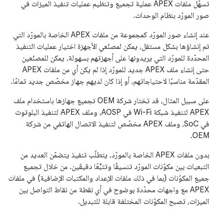
تسهّل ملفات APEX عملية تجميع وتنظيم عمليات تنفيذ الميزات في
صور المورّد بنظام الوحدات.
عند إنشاء صور المورّد كمجموعة من ملفات APEX الخاصة بالمورّد التي
تم إنشاؤها بشكل مستقل، يمكن لمصنّعي الأجهزة اختيار عمليات التنفيذ
المحدّدة للمورّد التي يريدونها على أجهزتهم بسهولة. يمكن للمصنّعين
حتى إنشاء ملف APEX جديد للمورّد إذا لم يكن أي من ملفات APEX
المقدّمة مناسبًا لاحتياجاتهم، أو إذا كان لديهم جهاز مخصّص جديد تمامًا.
على سبيل المثال، قد تختار شركة OEM تجميع جهازها باستخدام ملف
APEX لتنفيذ شبكة Wi-Fi في AOSP، وملف APEX لتنفيذ البلوتوث
في SoC، وملف APEX مخصّص لتنفيذ الاتصال الهاتفي من شركة
OEM.
بدون ملفات APEX الخاصة بالمورّد، يتطلّب تنفيذ يتضمّن العديد من
التبعيات بين مكوّنات المورّد تنسيقًا وتتبُّعًا دقيقَين. من خلال تجميع
جميع المكوّنات (بما في ذلك ملفات الإعداد والمكتبات الإضافية) في ملفات
APEX مع واجهات محدّدة بوضوح في أي نقطة من نقاط التواصل بين
الميزات، تصبح المكوّنات المختلفة قابلة للتبديل.