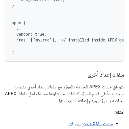
}

apex {

  ..

  vendor: true,

  rros: ["my_rro"],  // installed inside APEX as /o
  ..

ملفات إعداد أخرى
تتوافق ملفات APEX الخاصة بالمورّد مع ملفات إعداد أخرى متنوعة
توجد عادةً في قسم المورّد كملفات تم إنشاؤها مسبقًا داخل ملفات APEX
الخاصة بالمورّد، ويتم إضافة المزيد منها.
أمثلة:
ملفات XML لإعلان الميزات