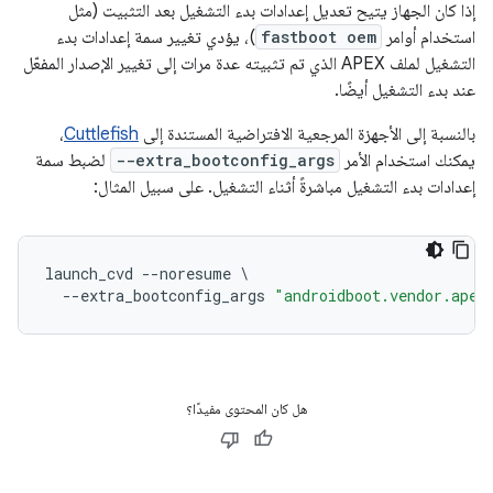
إذا كان الجهاز يتيح تعديل إعدادات بدء التشغيل بعد التثبيت (مثل
استخدام أوامر
fastboot oem
)، يؤدي تغيير سمة إعدادات بدء
التشغيل لملف APEX الذي تم تثبيته عدة مرات إلى تغيير الإصدار المفعّل
عند بدء التشغيل أيضًا.
بالنسبة إلى الأجهزة المرجعية الافتراضية المستندة إلى
Cuttlefish
،
يمكنك استخدام الأمر
--extra_bootconfig_args
لضبط سمة
إعدادات بدء التشغيل مباشرةً أثناء التشغيل. على سبيل المثال:
launch_cvd
--
noresume
\
--
extra_bootconfig_args
"androidboot.vendor.apex
هل كان المحتوى مفيدًا؟