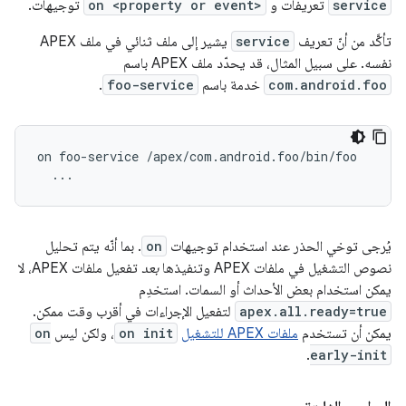
service
تعريفات و
on <property or event>
توجيهات.
تأكَّد من أنّ تعريف
service
يشير إلى ملف ثنائي في ملف APEX
نفسه. على سبيل المثال، قد يحدّد ملف APEX باسم
com.android.foo
خدمة باسم
foo-service
.
on foo-service /apex/com.android.foo/bin/foo

يُرجى توخي الحذر عند استخدام توجيهات
on
. بما أنّه يتم تحليل
نصوص التشغيل في ملفات APEX وتنفيذها
بعد
تفعيل ملفات APEX، لا
يمكن استخدام بعض الأحداث أو السمات. استخدِم
apex.all.ready=true
لتفعيل الإجراءات في أقرب وقت ممكن.
يمكن أن تستخدم
ملفات APEX للتشغيل
on init
، ولكن ليس
on
.
early-init