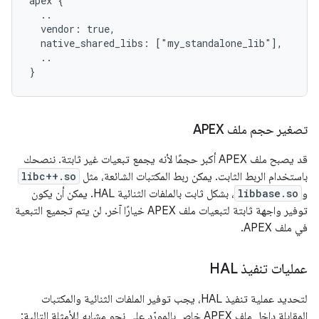
apex {

  ..

  vendor: true,

  native_shared_libs: ["my_standalone_lib"],

  ..

تصغير حجم ملف APEX
قد يصبح ملف APEX أكبر حجمًا لأنه يجمع تبعيات غير ثابتة. ننصحك
باستخدام الربط الثابت. يمكن ربط المكتبات الشائعة، مثل
libc++.so
و
libbase.so
، بشكل ثابت بالملفات الثنائية HAL. يمكن أن يكون
توفير واجهة ثابتة لتبعيات ملف APEX خيارًا آخر. لن يتم تجميع التبعية
في ملف APEX.
عمليات تنفيذ HAL
لتحديد عملية تنفيذ HAL، يجب توفير الملفات الثنائية والمكتبات
المقابلة داخل ملف APEX خاص بالمورّد على نحو مشابه للأمثلة التالية: