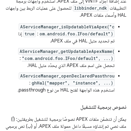
عند إضافة أجزاء VINTF إلى ملف APEX، استخدِم واجهات برمجة
التطبيقات
libbinder_ndk
للحصول على عمليات الربط بين واجهات
HAL وأسماء ملفات APEX.
AServiceManager_isUpdatableViaApex("c
om.android.foo.IFoo/default")
:
true
إذا
تم تحديد مثيل HAL في ملف APEX.
AServiceManager_getUpdatableApexName(
:
"com.android.foo.IFoo/default", ...)
تحصل على اسم ملف APEX الذي يحدّد مثيل HAL.
AServiceManager_openDeclaredPassthrou
:
ghHal("mapper", "instance", ...)
استخدِم هذه الواجهة لفتح HAL من نوع passthrough.
نصوص برمجية للتشغيل
يمكن أن تتضمّن ملفات APEX نصوصًا برمجية للتشغيل بطريقتَين: (أ)
ملف نصي تم إنشاؤه مسبقًا داخل حمولة ملف APEX، أو (ب) نص برمجي