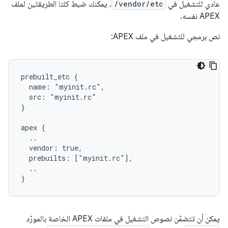
عادي للتشغيل في
/vendor/etc
. يمكنك ضبط كلتا الطريقتَين لملف
APEX نفسه.
نص برمجي للتشغيل في ملف APEX:
prebuilt_etc {

  name: "myinit.rc",

  src: "myinit.rc"

}

apex {

  ..

  vendor: true,

  prebuilts: ["myinit.rc"],

  ..

يمكن أن تتضمّن نصوص التشغيل في ملفات APEX الخاصة بالمورّد