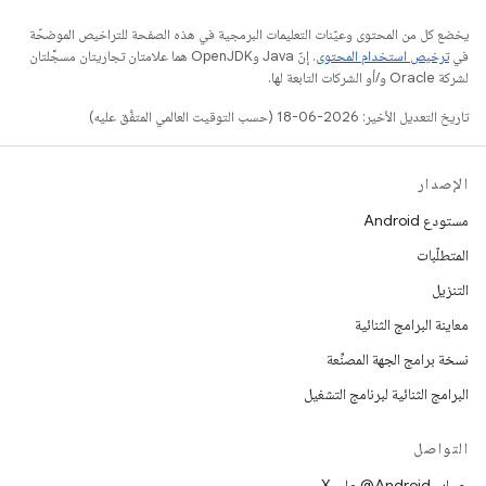
يخضع كل من المحتوى وعيّنات التعليمات البرمجية في هذه الصفحة للتراخيص الموضحّة
في
ترخيص استخدام المحتوى
. إنّ Java وOpenJDK هما علامتان تجاريتان مسجَّلتان
لشركة Oracle و/أو الشركات التابعة لها.
تاريخ التعديل الأخير: 2026-06-18 (حسب التوقيت العالمي المتفَّق عليه)
الإصدار
مستودع Android
المتطلّبات
التنزيل
معاينة البرامج الثنائية
نسخة برامج الجهة المصنِّعة
البرامج الثنائية لبرنامج التشغيل
التواصل
حساب ‎@Android على X