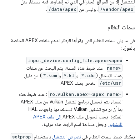
للتشغيل إلا من الموقع الجغرافي الذي تم إنشاؤها فيه مسبقًا، مثل
/vendor/apex
، وليس من
/data/apex
.
سمات النظام
في ما يلي سمات النظام التي يقرأها الإطار لدعم ملفات APEX الخاصة
بالمورّد:
input_device.config_file.apex=<apex
name>
: عند ضبط هذه السمة، يتم البحث عن ملفات
إعداد الإدخال (
*.idc
و
*.kl
و
*.kcm
) من دليل
/etc/usr
الخاص بملف APEX.
ro.vulkan.apex=<apex name>
: عند ضبط هذه
السمة، يتم تحميل برنامج تشغيل Vulkan من ملف APEX.
بما أنّ برامج تشغيل Vulkan تستخدمها واجهات HAL
المبكرة، يجب تحويل ملف APEX
إلى ملف APEX
للتشغيل
وجعل مساحة اسم الرابط هذه مرئية.
يمكنك ضبط سمات النظام في
نصوص التشغيل
باستخدام
setprop