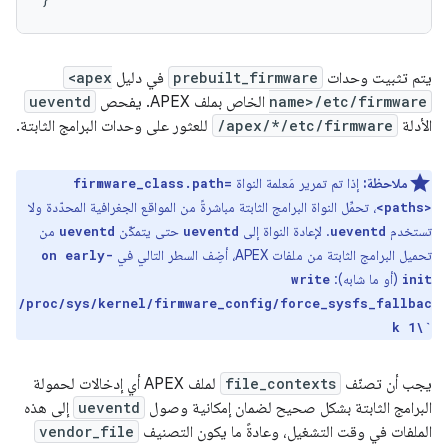
يتم تثبيت وحدات
prebuilt_firmware
في دليل
<apex
name>/etc/firmware
الخاص بملف APEX. يفحص
ueventd
الأدلة
/apex/*/etc/firmware
للعثور على وحدات البرامج الثابتة.
ملاحظة:
إذا تم تمرير مَعلمة النواة
firmware_class.path=
، تحمِّل النواة البرامج الثابتة مباشرةً من المواقع الجغرافية المحدّدة ولا
<paths>
تستخدم
. لإعادة النواة إلى
حتى يتمكّن
من
ueventd
ueventd
ueventd
تحميل البرامج الثابتة من ملفات APEX، أضِف السطر التالي في
on early-
(أو ما شابه):
write
init
/proc/sys/kernel/firmware_config/force_sysfs_fallbac
k 1\`
يجب أن تصنّف
file_contexts
لملف APEX أي إدخالات لحمولة
البرامج الثابتة بشكل صحيح لضمان إمكانية وصول
ueventd
إلى هذه
الملفات في وقت التشغيل، وعادةً ما يكون التصنيف
vendor_file