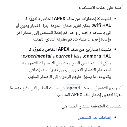
أمثلة على حالات الاستخدام:
تثبيت 3 إصدارات من ملف APEX الخاص بالمورّد لـ
wifi HAL:
يمكن لفِرق ضمان الجودة إجراء اختبار يدوي أو
آلي باستخدام إصدار واحد، ثم إعادة التشغيل إلى إصدار آخر
وإعادة إجراء الاختبارات، ثم مقارنة النتائج النهائية.
تثبيت إصدارَين من ملف APEX الخاص بالمورّد لـ
camera HAL، وهما
current
و
experimental
:
يمكن للمستخدمين الذين يختبرون الإصدارات التجريبية
استخدام الإصدار التجريبي بدون تنزيل ملف إضافي
وتثبيته، ما يسهّل عليهم الرجوع إلى الإصدار السابق.
أثناء بدء التشغيل، يبحث
apexd
عن سمات النظام التي تتّبع تنسيقًا
معيّنًا لتفعيل إصدار ملف APEX المناسب.
التنسيقات المتوقّعة لمفتاح السمة هي:
إعدادات بدء التشغيل