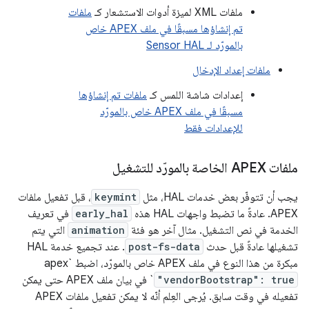
ملفات XML لميزة أدوات الاستشعار كـ
ملفات
تم إنشاؤها مسبقًا في ملف APEX خاص
بالمورّد لـ Sensor HAL
ملفات إعداد الإدخال
إعدادات شاشة اللمس كـ
ملفات تم إنشاؤها
مسبقًا في ملف APEX خاص بالمورّد
للإعدادات فقط
ملفات APEX الخاصة بالمورّد للتشغيل
يجب أن تتوفّر بعض خدمات HAL، مثل
keymint
، قبل تفعيل ملفات
APEX. عادةً ما تضبط واجهات HAL هذه
early_hal
في تعريف
الخدمة في نص التشغيل. مثال آخر هو فئة
animation
التي يتم
تشغيلها عادةً قبل حدث
post-fs-data
. عند تجميع خدمة HAL
مبكرة من هذا النوع في ملف APEX خاص بالمورّد، اضبط `apex
"vendorBootstrap": true
` في بيان ملف APEX حتى يمكن
تفعيله في وقت سابق. يُرجى العِلم أنّه لا يمكن تفعيل ملفات APEX