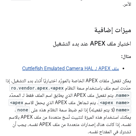
الأمر.
ميزات إضافية
اختيار ملف APEX عند بدء التشغيل
مثال:
ملف APEX لـ Cuttlefish Emulated Camera HAL
يمكن تفعيل ملفات APEX الخاصة بالمورّد اختياريًا أثناء بدء التشغيل. إذا
حدّدت اسم ملف باستخدام سمة النظام
ro.vendor.apex.<apex
name>
، يتم تفعيل ملف APEX الذي يطابق اسم الملف فقط لـ المحدّد
<apex name>
. يتم تجاهل ملف APEX الذي يحمل الاسم
<apex
name>
(لا يتم تفعيله) إذا تم ضبط سمة النظام هذه على
none
.
يمكنك استخدام هذه الميزة لتثبيت نُسخ متعددة من ملف APEX بالاسم
نفسه. إذا كانت هناك إصدارات متعددة من ملف APEX نفسه، يجب أن
تشترك في المفتاح نفسه.