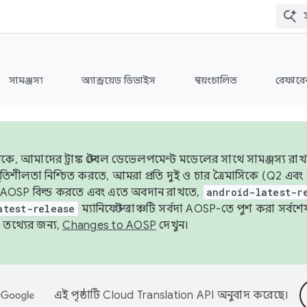
সামঞ্জস্য
অ্যান্ড্রয়েড ডিভাইস
স্বয়ংচালিত
রেফারেন
ে, আমাদের ট্রাঙ্ক স্টেবল ডেভেলপমেন্ট মডেলের সাথে সামঞ্জস্য রাখ
র স্থিতিশীলতা নিশ্চিত করতে, আমরা প্রতি দুই ও চার ত্রৈমাসিকে (Q2
 AOSP বিল্ড করতে এবং এতে অবদান রাখতে,
android-latest-r
atest-release
ম্যানিফেস্ট ব্রাঞ্চটি সর্বদা AOSP-তে পুশ করা সর্ব
তথ্যের জন্য,
Changes to AOSP
দেখুন।
এই পৃষ্ঠাটি
Cloud Translation API
অনুবাদ করেছে।