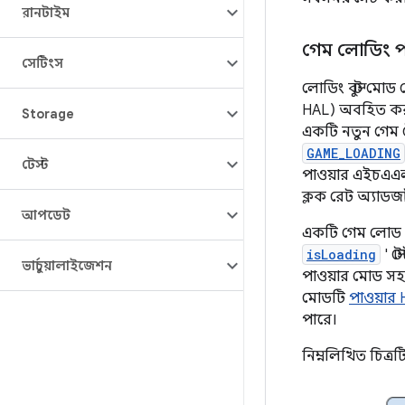
রানটাইম
গেম লোডিং প
সেটিংস
লোডিং বুস্ট মো
HAL) অবহিত করার
Storage
একটি নতুন গেম স
GAME_LOADING
টেস্ট
পাওয়ার এইচএএল 
ক্লক রেট অ্যাডজ
আপডেট
একটি গেম লোড হচ
isLoading
' স্
ভার্চুয়ালাইজেশন
পাওয়ার মোড স
মোডটি
পাওয়ার 
পারে।
নিম্নলিখিত চিত্র