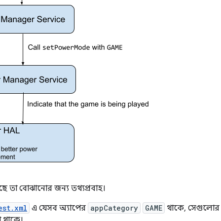
ে তা বোঝানোর জন্য তথ্যপ্রবাহ।
est.xml
এ যেসব অ্যাপের
appCategory
GAME
থাকে, সেগুলোর
 থাকে।