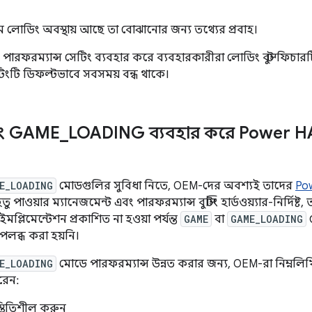
লোডিং অবস্থায় আছে তা বোঝানোর জন্য তথ্যের প্রবাহ।
 পারফরম্যান্স সেটিং ব্যবহার করে ব্যবহারকারীরা লোডিং বুস্ট ফিচারট
টিংটি ডিফল্টভাবে সবসময় বন্ধ থাকে।
ং GAME
_
LOADING ব্যবহার করে Power HA
E_LOADING
মোডগুলির সুবিধা নিতে, OEM-দের অবশ্যই তাদের
Po
পাওয়ার ম্যানেজমেন্ট এবং পারফরম্যান্স বুস্টিং হার্ডওয়্যার-নির্দিষ
মপ্লিমেন্টেশন প্রকাশিত না হওয়া পর্যন্ত
GAME
বা
GAME_LOADING
পলব্ধ করা হয়নি।
E_LOADING
মোডে পারফরম্যান্স উন্নত করার জন্য, OEM-রা নিম্নলিখি
রেন:
স্থিতিশীল করুন