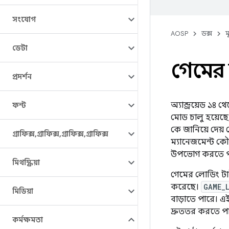
সংযোগ
AOSP
ডক্স
ম
ডেটা
গেমের জ
প্রদর্শন
অ্যান্ড্রয়েড ১৪ 
ফন্ট
মোড চালু হয়েছে
কে জানিয়ে দেয়
গ্রাফিক্স
,
গ্রাফিক্স
,
গ্রাফিক্স
,
গ্রাফিক্স
ম্যানেজমেন্ট কৌ
উপভোগ করতে প
মিথস্ক্রিয়া
গেমের লোডিং টাই
করেছে।
GAME_
মিডিয়া
বাড়াতে পারে। এ
দ্রুততর করতে প
কর্মক্ষমতা