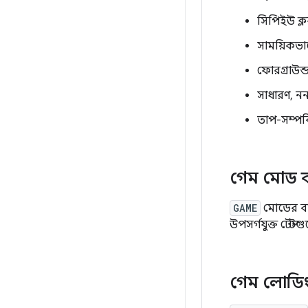
সিপিইউ ক্ল
সাময়িকভাবে
ফোরগ্রাউন
সাধারণ, নন
তাপ-সম্পর
গেম মোড বা
GAME
মোডের বাস
উপসর্গযুক্ত টেস্
গেম লোডিং 