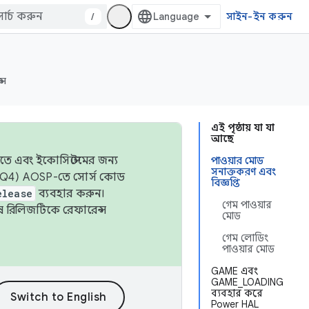
/
সাইন-ইন করুন
্স
এই পৃষ্ঠায় যা যা
আছে
তে এবং ইকোসিস্টেমের জন্য
পাওয়ার মোড
সনাক্তকরণ এবং
 এবং Q4) AOSP-তে সোর্স কোড
বিজ্ঞপ্তি
elease
ব্যবহার করুন।
গেম পাওয়ার
শেষ রিলিজটিকে রেফারেন্স
মোড
গেম লোডিং
পাওয়ার মোড
GAME এবং
GAME_LOADING
ব্যবহার করে
Power HAL