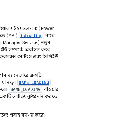
 পাওয়ার এইচএএল-কে (Power
তে (API)
isLoading
নামে
wer Manager Service) নতুন
টেট সম্পর্কে অবহিত করে।
রফরম্যান্স সেটিংস এবং সিপিইউ
গেম ম্যানেজারে একটি
, যা নতুন
GAME_LOADING
 করে।
GAME_LOADING
পাওয়ার
কটি লোডিং বুস্ট প্রদান করতে
্য প্রবাহ ব্যাখ্যা করে: