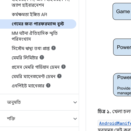
অ্যাপ হাইবারনেশন
কর্মক্ষমতা ইঙ্গিত API
গেমের জন্য পারফরম্যান্স বুস্ট
MM ঘটনা ঐতিহাসিক স্মৃতি
পরিসংখ্যান
সিস্টেম স্বাস্থ্য তথ্য প্রাপ্ত
মেমরি লিমিটার
প্রসেস মেমরি গার্ডিয়ান ডেমন
মেমরি ম্যানেজমেন্ট ডেমন
এনপিইউ ম্যানেজার
অনুমতি
চিত্র ১.
খেলা চলছ
শক্তি
AndroidManif
সবসময় সেট করা