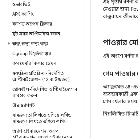
এই পৃষ্ঠায় বর্
ওভারভিউ
নেওয়ার জন্য P
APK ক্যাশিং
বাস্তবায়ন কীভা
ক্যাশড অ্যাপস ফ্রিজার
বুট সময় অপ্টিমাইজ করুন
পাওয়ার মো
স্বাস্থ্য
,
স্বাস্থ্য
,
স্বাস্থ্য
,
স্বাস্থ্য
Cgroup বিমূর্ততা স্তর
এই অংশে বর্ণনা 
কম মেমরি কিলার ডেমন
গেম পাওয়ার
স্বয়ংক্রিয় প্রতিক্রিয়া-নির্দেশিত
অপ্টিমাইজেশান (12 বা উচ্চতর)
অ্যান্ড্রয়েড ১৪
প্রোফাইল-নির্দেশিত অপ্টিমাইজেশান
ব্যবহারকারী এ
ব্যবহার করুন
গেম খেলার সময় প
টাস্ক স্ন্যাপশট
নিম্নলিখিত চিত্রট
সামঞ্জস্যতা লিখতে এগিয়ে লগিং
,
সামঞ্জস্য লিখতে এগিয়ে লগিং
অ্যাপ হাইবারনেশন
,
অ্যাপ
হাইবারনেশন
,
অ্যাপ হাইবারনেশন
,