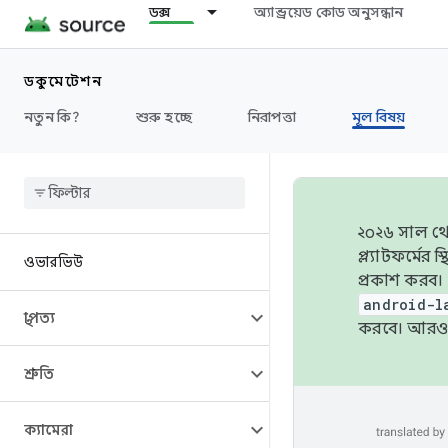
ডক্স
অ্যান্ড্রয়েড কোড অনুসন্ধান
ডকুমেন্টেশন
নতুন কি?
শুরু হচ্ছে
নিরাপত্তা
মূল বিষয়
২০২৬ সাল থেক
প্ল্যাটফর্মে
ওভারভিউ
প্রকাশ করব।
android-l
স্থাপত্য
করবে। আরও 
শ্রুতি
ক্যামেরা