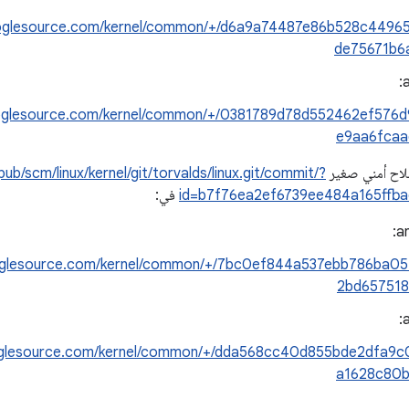
googlesource.com/kernel/common/+/d6a9a74487e86b528c4496
de75671b6
a
googlesource.com/kernel/common/+/0381789d78d552462ef576
e9aa6fcaa
لاح أمني صغير
/pub/scm/linux/kernel/git/torvalds/linux.git/commit/?
id=b7f76ea2ef6739ee484a165ffb
في:
an
ooglesource.com/kernel/common/+/7bc0ef844a537ebb786ba0
2bd657518
a
ooglesource.com/kernel/common/+/dda568cc40d855bde2dfa9
a1628c80b