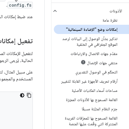
.
config.fs
الأذونات
عند ضبط إمكانات ا
نظرة عامة
إمكانات وضع "الإضاءة السينمائية"
تذكير بشأن الوصول إلى البيانات لرصد
تفعيل إمكانا
الموقع الجغرافي في الخلفية
لتفعيل الإمكانات ال
مقدّم جهات الاتصال والارتباطات
الحالية، يُرجى الرج
منتقي جهات الإتصال
على سبيل المثال، لتفع
التحكّم في الوصول التقديري
المستخدم والمجموعات
أرقام تعريف الأجهزة غير القابلة للتغيير
مساحات أسماء المكتبات الأصلية
القائمة المسموح بها للأذونات المميّزة
حِزم النظام المثبَّتة مسبقًا
القائمة المسموح بها للمعرّفات الفريدة
المشتركة التي وقّعت عليها المنصة