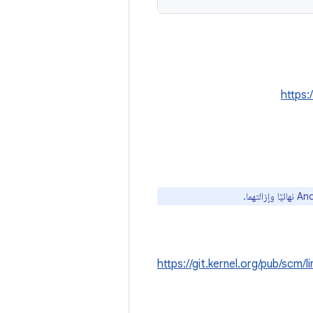
https:
https://git.kernel.org/pub/scm/l