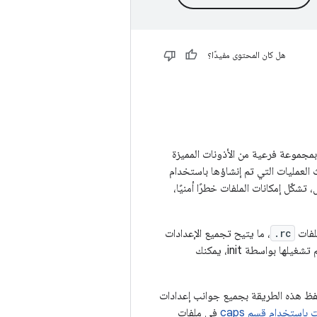
هل كان المحتوى مفيدًا؟
 الاحتفاظ بمجموعة فرعية من الأذونات المميزة
 العمليات التي تم إنشاؤها باستخدام
، تشكّل إمكانات الملفات خطرًا أمنيًا،
.rc
، ما يتيح تجميع الإعدادات
. وهذا يعني أنّه بالنسبة إلى أي خدمة يتم تشغيلها بواسطة init، يمكنك
لمحيطة الآلية المفضّلة لضبط الإمكانات للخدمات التي يتم تشغيلها بواسطة init (تحتفظ هذه الطريقة بجميع جوانب إعدادات
باستخدام قسم caps
في ملفات