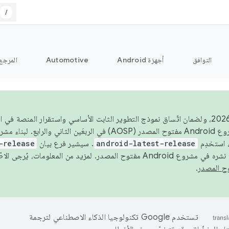
/
التوافق
أجهزة Android
Automotive
المرجع
اعتبارًا من عام 2026، ولضمان اتّساق نموذج التطوير الثابت الأساسي واستقرار المنصة
 استخدِم
android-latest-release
. سيشير فرع بيان
-release
ح المصدر. لمزيد من المعلومات، يُرجى الاطّلاع على
.
تستخدم Google تكنولوجيا الذكاء الاصطناعي لترجمة