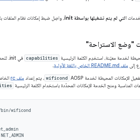
لخدمات
التي لم يتم تشغيلها بواسطة init
، واصِل ضبط إمكانات نظام الملفات 
ت "وضع الاستراحة"
محيطة لخدمة معيّنة، استخدِم الكلمة الرئيسية
capabilities
في nit
وع إلى
ملف README.md الخاص باللغة الأولية
.
يل الإمكانات المحيطة لخدمة AOSP
wificond
، يتم إعداد
ملف rc
الخاص
 المناسبة ومنح الخدمة الإمكانات المحدّدة باستخدام الكلمة الرئيسية
ities
bin/wificond

t_admin

 NET_ADMIN