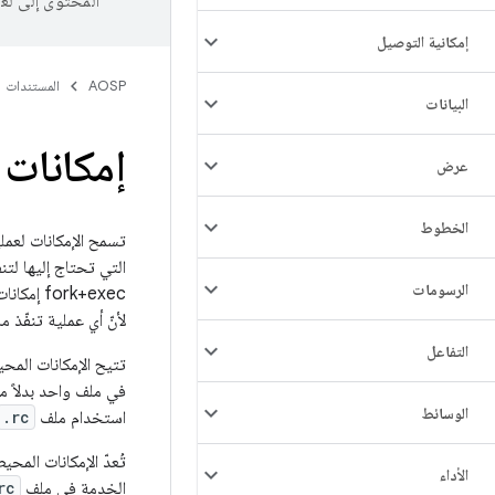
المحتوى إلى لغ
إمكانية التوصيل
AOSP
المستندات
البيانات
إمكانات 
عرض
الخطوط
التي تحتاج إليها لت
الرسومات
ork+exec
لأنّ أي عملية تنفّذ م
التفاعل
تتيح الإمكانات المحيطة لخدمات 
في ملف واحد بدلاً 
الوسائط
استخدام ملف
.rc
الأداء
الخدمة في ملف
rc