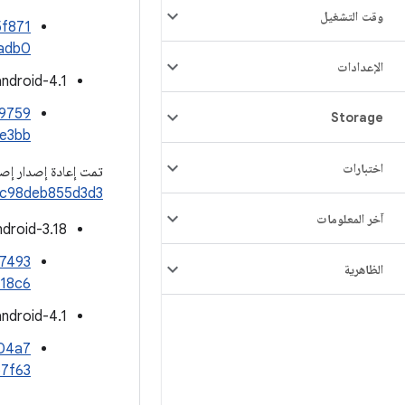
وقت التشغيل
5f871
adb0
الإعدادات
ndroid-4.1:
d9759
Storage
e3bb
اختبارات
تمت إعادة إصدار إص
ac98deb855d3d3
آخر المعلومات
droid-3.18:
57493
الظاهرية
18c6
ndroid-4.1:
c04a7
7f63