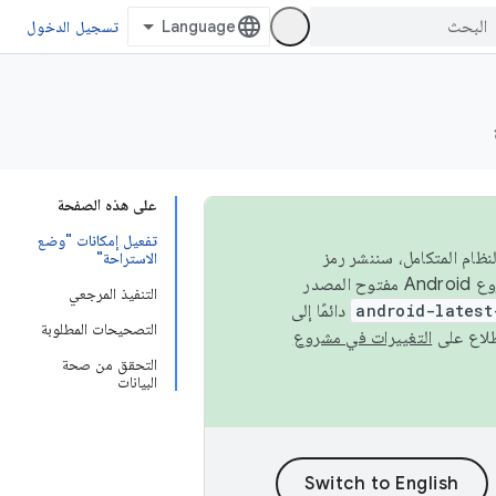
تسجيل الدخول
على هذه الصفحة
تفعيل إمكانات "وضع
 في النظام المتكامل، سننشر رمز
الاستراحة"
المصدر في مشروع Android مفتوح المصدر (AOSP) في الربعَين الثاني والرابع. لبناء مشروع Android مفتوح المصدر
التنفيذ المرجعي
android-latest
دائمًا إلى
التصحيحات المطلوبة
التغييرات في مشروع
التحقق من صحة
البيانات