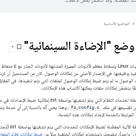
تك المفضّلة، وقد تتضمّن بعض الأخطاء.
المواضيع الأساسية
وضع "الإضاءة السينمائية"
تسمح الإمكانات لعمليات Linux بإسقاط معظم الأذونات المميزة المشابهة لأذونات الجذر مع
نفيذ وظيفتها. في الإصدار الأصلي من إمكانات الوصول، كان من المستحيل أن ترث
f إمكانات الوصول ما لم يتم ضبط إمكانات الوصول للملفات التي يتم تنفيذها. في المقابل
لفًا يتضمّن إمكانات ملفات يمكنها اكتساب هذه الإمكانات.
النظام التي يتم تشغيلها بواسطة init إمكانية ضبط الإعدادات في ملفات
من تقسيمها في ملف
fs_config.c
المرتبط بالخدمة لإعداد إمكانات هذه الخدمة.
تُعدّ الإمكانات ا
.
واحد). ننصحك باستخدام إمكانات الخلفية بدلاً من
ضبط إمكانات نظام الملفات 