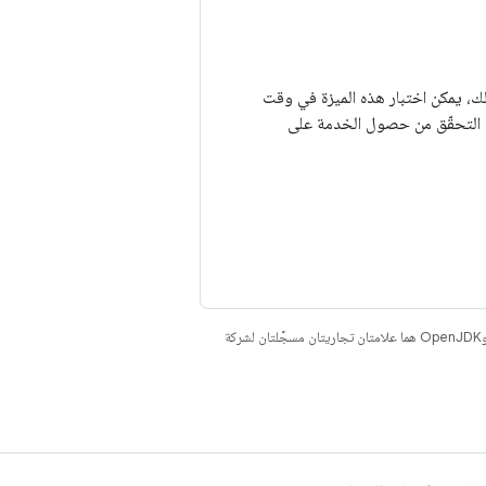
لك، يمكن اختبار هذه الميزة في وقت
capabili" في Android init لإحدى الخدمات، ثم التحقّق من حصول الخدمة على
. إنّ Java وOpenJDK هما علامتان تجاريتان مسجَّلتان لشركة