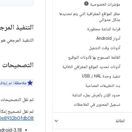
مؤشرات الخصوصية
حظر المواقع الجغرافية التي يتم تحديدها
بشكل عشوائي
التنفيذ المرج
قراءة الشاشة محظورة
أدوار Android
التنفيذ المرجعي هو نواة Android 
أذونات وقت التشغيل
القائمة المسموح بها لأذونات التوقيع
التصحيحات ا
أذونات تحديد الموقع الجغرافي الثلاثية
تنفيذ وحدة HAL لـ USB
ملاحظة:
تم إيقاف النواة 3.10 (android-3.10) والنواة 3.14 (oid-3.14
بث التطبيقات المصاحبة
حدود الإذن بالعرض بملء الشاشة
تم نقل التصحيحات المطلوبة إلى
تسجيل المحتوى في الملاحظات
تم نقل تصحيح إمكانا
0e8932b0fdb08
الطاقة
droid-3.18: