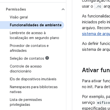
configuração n
usar o
.rc
arqu
Permissões
As funcionalida
Visão geral
iniciados pelo
Funcionalidades de ambiente
arquivo. Recom
Lembrete de acesso à
sistema de arq
localização em segundo plano
Ao definir func
Provedor de contatos e
sistema de arq
afinidades
Seleção de contatos
Controle de acesso
Ativar fu
discricionário
IDs de dispositivos imutáveis
Para ativar fun
no init. Para de
Namespaces para bibliotecas
nativas
Por exemplo, pa
Lista de permissões
serviço
wific
privilegiadas
especificadas 