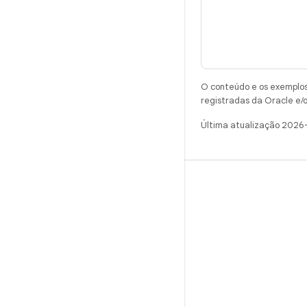
O conteúdo e os exemplos 
registradas da Oracle e/o
Última atualização 2026
CRIAR
Repositório do Android
Requisitos
Como fazer o download
Visualizar códigos binários
Imagens de fábrica