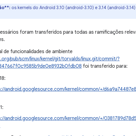
ão**:
os kernels do Android 3.10 (android-3.10) e 3.14 (android-3.1
essários foram transferidos para todas as ramificações rele
es.
al de funcionalidades de ambiente
el.org/pub/scm/linux/kernel/git/torvalds/linux.git/commit/?
7847667f0c9585b9de0e8932b0fdb08
foi transferido para:
18:
s://android.googlesource.com/kernel/common/+/d6a9a7448
1:
s://android.googlesource.com/kernel/common/+/0381789d7
b