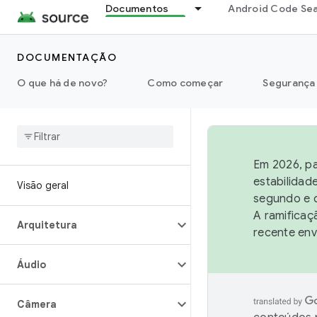
Documentos
Android Code Se
DOCUMENTAÇÃO
O que há de novo?
Como começar
Segurança
Em 2026, pa
estabilidad
Visão geral
segundo e q
A ramificaç
Arquitetura
recente env
Áudio
Câmera