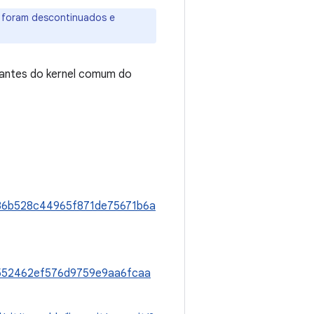
4) foram descontinuados e
vantes do kernel comum do
7e86b528c44965f871de75671b6a
8d552462ef576d9759e9aa6fcaa