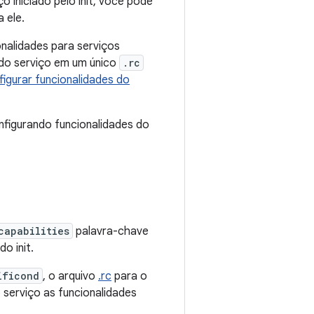
ço iniciado pelo init, você pode
 ele.
onalidades para serviços
 do serviço em um único
.rc
figurar funcionalidades do
onfigurando funcionalidades do
capabilities
palavra-chave
do init.
ificond
, o arquivo
.rc
para o
 serviço as funcionalidades