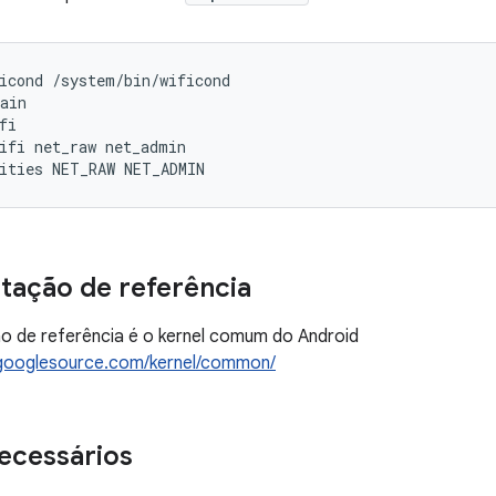
icond /system/bin/wificond

ain

fi

ifi net_raw net_admin

ities NET_RAW NET_ADMIN
ação de referência
o de referência é o kernel comum do Android
d.googlesource.com/kernel/common/
ecessários