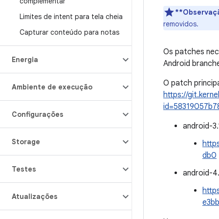
complementar
**Observaç
Limites de intent para tela cheia
removidos.
Capturar conteúdo para notas
Os patches nec
Energia
Android branch
O patch princip
Ambiente de execução
https://git.kern
id=58319057b
Configurações
android-3.
Storage
http
db0
Testes
android-4.
http
Atualizações
e3b