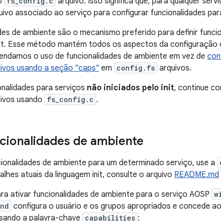
o
fs_config.c
arquivo. Isso significa que, para qualquer servi
ivo associado ao serviço para configurar funcionalidades para
des de ambiente são o mecanismo preferido para definir funci
 init. Esse método mantém todos os aspectos da configuração
endamos o uso de funcionalidades de ambiente em vez de
con
uivos usando a seção "caps"
em
config.fs
arquivos.
ionalidades para serviços
não iniciados pelo init
, continue c
uivos usando
fs_config.c
.
ncionalidades de ambiente
cionalidades de ambiente para um determinado serviço, use a
talhes atuais da linguagem init, consulte o arquivo
README.md
ra ativar funcionalidades de ambiente para o serviço AOSP
w
ond
configura o usuário e os grupos apropriados e concede ao
usando a palavra-chave
capabilities
: