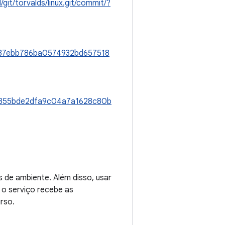
l/git/torvalds/linux.git/commit/?
a537ebb786ba0574932bd657518
0d855bde2dfa9c04a7a1628c80b
s de ambiente. Além disso, usar
e o serviço recebe as
rso.