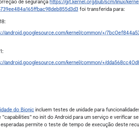
orreção de segurança
https://git.kernel.org/pub/scm/linux/kerne
6739ee484a165ffbac98deb855d3d3
foi transferida para:
18:
s://android.googlesource.com/kernel/common/+/7bc0ef844
1:
s://android.googlesource.com/kernel/common/+/dda568cc4
idade do Bionic
incluem testes de unidade para funcionalidade
"capabilities" no init do Android para um serviço e verificar s
s esperadas permite o teste de tempo de execução deste recu