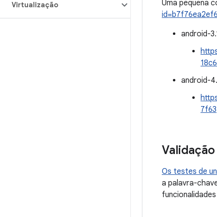
Uma pequena c
Virtualização
id=b7f76ea2ef
android-3.
http
18c6
android-4.
http
7f63
Validação
Os testes de un
a palavra-chave 
funcionalidade