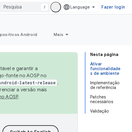
/
Fazer login
positivos Android
Mais
Nesta página
Ativar
ável e garantir a
funcionalidade
s de ambiente
igo-fonte no AOSP no
android-latest-release
.
Implementação
de referência
renciar a versão mais
no AOSP
.
Patches
necessários
Validação