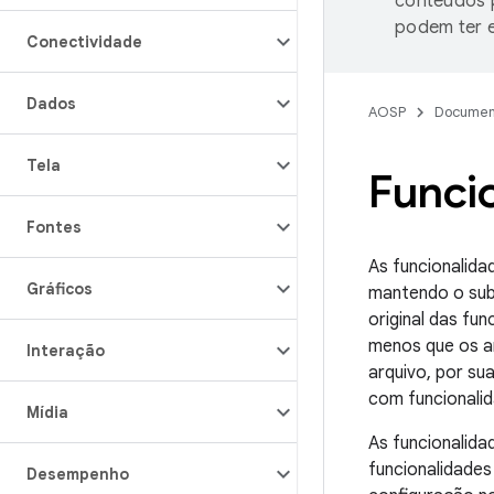
conteúdos p
podem ter e
Conectividade
Dados
AOSP
Documen
Tela
Funci
Fontes
As funcionalida
Gráficos
mantendo o subc
original das fu
menos que os ar
Interação
arquivo, por su
com funcionalid
Mídia
As funcionalida
funcionalidades
Desempenho