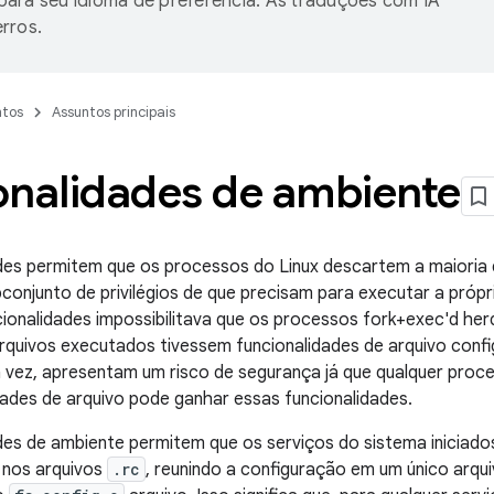
ara seu idioma de preferência. As traduções com IA
rros.
tos
Assuntos principais
onalidades de ambiente
des permitem que os processos do Linux descartem a maioria d
onjunto de privilégios de que precisam para executar a próp
ncionalidades impossibilitava que os processos fork+exec'd he
quivos executados tivessem funcionalidades de arquivo confi
a vez, apresentam um risco de segurança já que qualquer proc
ades de arquivo pode ganhar essas funcionalidades.
des de ambiente permitem que os serviços do sistema iniciados
 nos arquivos
.rc
, reunindo a configuração em um único arqui