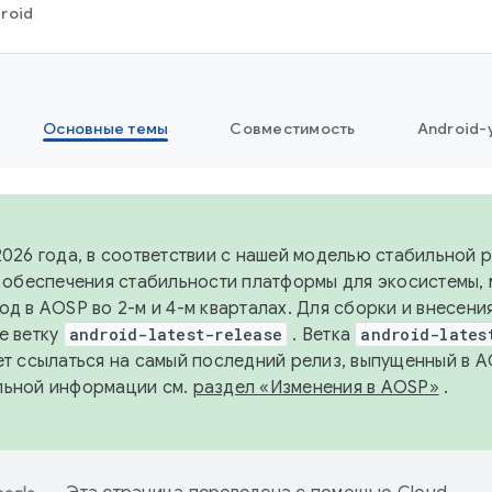
roid
Основные темы
Совместимость
Android-
2026 года, в соответствии с нашей моделью стабильной
я обеспечения стабильности платформы для экосистемы,
од в AOSP во 2-м и 4-м кварталах. Для сборки и внесени
е ветку
android-latest-release
. Ветка
android-lates
ет ссылаться на самый последний релиз, выпущенный в A
льной информации см.
раздел «Изменения в AOSP»
.