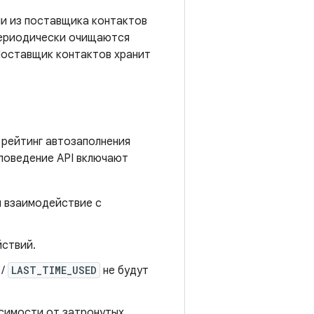
ми из поставщика контактов
 периодически очищаются
 Поставщик контактов хранит
 рейтинг автозаполнения
 поведение API включают
и взаимодействие с
йствий.
/
LAST_TIME_USED
не будут
исимости от затронутых