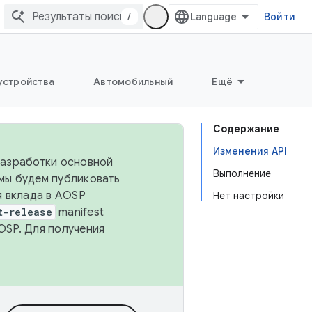
/
Войти
устройства
Автомобильный
Ещё
Содержание
Изменения API
 разработки основной
Выполнение
 мы будем публиковать
я вклада в AOSP
Нет настройки
t-release
manifest
OSP. Для получения