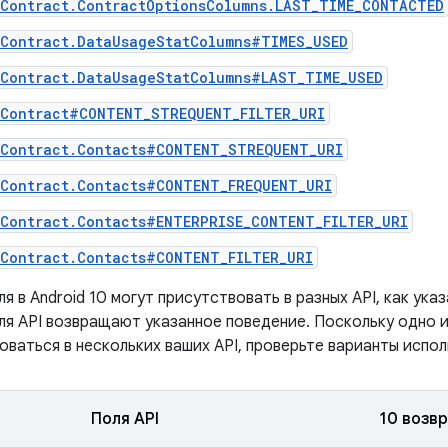
sContract.ContractOptionsColumns.LAST_TIME_CONTACTED
sContract.DataUsageStatColumns#TIMES_USED
sContract.DataUsageStatColumns#LAST_TIME_USED
sContract#CONTENT_STREQUENT_FILTER_URI
sContract.Contacts#CONTENT_STREQUENT_URI
sContract.Contacts#CONTENT_FREQUENT_URI
sContract.Contacts#ENTERPRISE_CONTENT_FILTER_URI
sContract.Contacts#CONTENT_FILTER_URI
я в Android 10 могут присутствовать в разных API, как указ
ля API возвращают указанное поведение. Поскольку одно и
ваться в нескольких ваших API, проверьте варианты испол
Поля API
10 возв