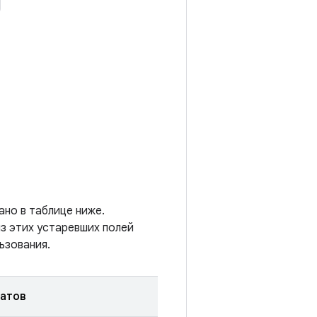
ано в таблице ниже.
з этих устаревших полей
ьзования.
ратов