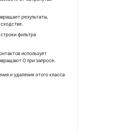
звращает результаты,
 сходстве.
 строки фильтра
контактов использует
озвращают 0 при запросе.
с
ния и удаления этого класса