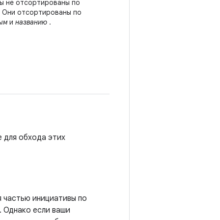
ты не отсортированы по
. Они отсортированы по
ым
и
названию
.
е для обхода этих
я частью инициативы по
. Однако если ваши