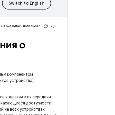
ия оказалась полезной?
ния о
емым компонентом
ктов устройства),
па к данным и их передачи
я, касающиеся доступности
й на всех устройствах