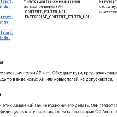
ntract
.
Фильтрация (также называемая
Результа
inds
.
автозаполнением) API
сходству
CONTENT_FILTER_URI
помеченн
ntract
.
ENTERPRISE_CONTENT_FILTER_URI
inds
.
ntract
.
inds
.
вы
устаревшим полям API нет. Обходные пути, предназначенны
удь то в виде новых API или новых полей, не допускаются.
е
 этих изменений вам не нужно ничего делать. Они являютс
фиденциальности пользователей на платформе ОС Android