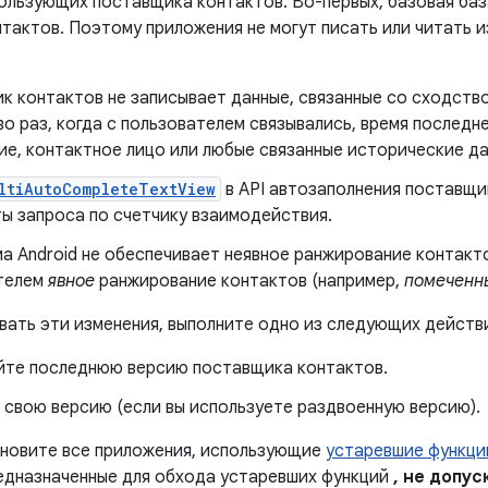
спользующих поставщика контактов. Во-первых, базовая ба
тактов. Поэтому приложения не могут писать или читать и
к контактов не записывает данные, связанные со сходство
о раз, когда с пользователем связывались, время последн
ие, контактное лицо или любые связанные исторические да
ltiAutoCompleteTextView
в API автозаполнения поставщи
ты запроса по счетчику взаимодействия.
а Android не обеспечивает неявное ранжирование контакт
телем
явное
ранжирование контактов (например,
помеченн
вать эти изменения, выполните одно из следующих действ
йте последнюю версию поставщика контактов.
 свою версию (если вы используете раздвоенную версию).
бновите все приложения, использующие
устаревшие функци
редназначенные для обхода устаревших функций
, не допус