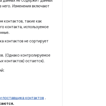
за данных не содержит данных
з него. Изменения включают
м контактов, такие как
его контакта, используемое
нные.
ка контактов не сортирует
ов. (Однако контролируемое
ых
контактов) остается).
ий:
и поставщика контактов
.
каются.