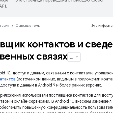
Эта страница переведена с помощью
Cloud
 API
.
тация
Основные темы
Эта информац
вщик контактов и сведе
венных связях
oid 10, доступ к данным, связанным с контактами, управля
нтактов
(источником данных, видимым в приложении конта
доступа к данным в Android 9 и более ранних версиях.
 приложения использовали поставщика контактов для досту
твом и онлайн-сервисами. В Android 10 внесены изменени
 обеспечить повышенную конфиденциальность пользователе