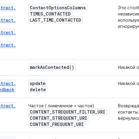
ntract
.
Contact
Options
Columns
Эти стол
TIMES
_
CONTACTED
независим
ntract
.
LAST
_
TIME
_
CONTACTED
использую
игнориру
ntract
.
ntract
.
mark
As
Contacted(
)
Никакой 
ntract
.
update
Никакой 
edback
delete
ntract
.
Частое (
помеченное
+ частое)
Возвраща
CONTENT
_
STREQUENT
_
FILTER
_
URI
контакты.
CONTENT
_
STREQUENT
_
URI
вернулись
CONTENT
_
FREQUENT
_
URI