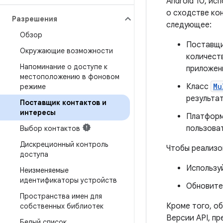
Android 10, и
о сходстве кон
Разрешения
следующее:
Обзор
Поставщи
Окружающие возможности
количеств
Напоминание о доступе к
приложен
местоположению в фоновом
Класс
Mu
режиме
результа
Поставщик контактов и
интересы
Платформ
пользова
Выбор контактов
Дискреционный контроль
Чтобы реализо
доступа
Использу
Неизменяемые
идентификаторы устройств
Обновите
Пространства имен для
Кроме того, о
собственных библиотек
Версии API, п
Белый список