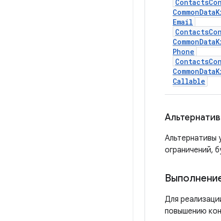
Contacts
Co
Common
Data
K
Email
Contacts
Co
Common
Data
K
Phone
Contacts
Co
Common
Data
K
Callable
Альтернати
Альтернативы 
ограничений, б
Выполнени
Для реализации
повышению кон