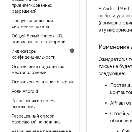
привилегированных
В Android 9 и 
разрешений
не были удале
Предустановленные
(примерно один
системные пакеты
эту информаци
Общий белый список UID
,
подписанный платформой
Изменения 
Индикаторы
конфиденциальности
Ожидается, что
также не буде
Ограничение подходящих
местоположений
следующее:
Ограниченное чтение с экрана
Поставщи
Роли Android
контакто
Разрешения во время
API автоз
выполнения
Столбцы
Разрешенный список
обновлен
разрешений на подпись
Они
Разрешения на размещение в