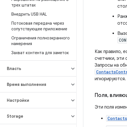
трех штатах
стол
Внедрить USB HAL
Ранж
отсо
Потоковая передача через
сопутствующее приложение
Вызо
Ограничения полноэкранного
CON
намерения
Как правило, 
Захват контента для заметок
счетчики, эти 
Запросы на об
Власть
ContactsCont
игнорируются.
Время выполнения
Поля
,
влияющ
Настройки
Эти поля измен
Storage
Contact