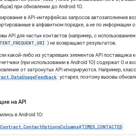
бцов) при обновлении до Android 10.
ирование в API-интерфейсах запросов автозаполнения во
ртированные в алфавитном порядке, а не по информации о
вы API для частых контактов (например, с использованием
TENT_FREQUENT_URI
) не возвращают результатов.
если какой-либо из устаревших элементов API поставщика 
счетчики (при использовании в Android 10) содержат 0 и в
новление от затронутых API игнорируются. Например, клас
ract.DataUsageFeedback
устарел, поэтому вызовы обновле
ие на API
ились в Android 10:
sContract.ContactOptionsColumns#TIMES_CONTACTED