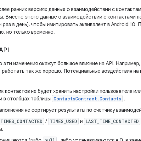
более ранних версиях данные о взаимодействии с контакта
ны. Вместо этого данные о взаимодействии с контактами
 раз в день), чтобы имитировать эквивалент в Android 10.
ю, но только временно.
API
 эти изменения окажут большое влияние на API. Например,
т работать так же хорошо. Потенциальные воздействия на
к контактов не будет хранить настройки пользователя ил
м в столбцах таблицы
ContactsContract.Contacts
.
аполнения не сортирует результаты по счетчику взаимоде
TIMES_CONTACTED
/
TIMES_USED
и
LAST_TIME_CONTACTED
ы.
 очищаются (либо
null
, либо устанавливаются в 0, в зав