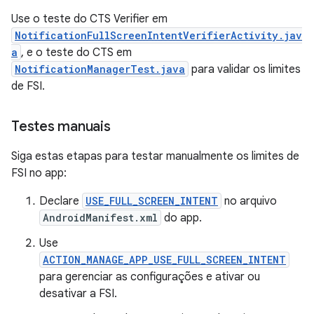
Use o teste do CTS Verifier em
NotificationFullScreenIntentVerifierActivity.jav
a
, e o teste do CTS em
NotificationManagerTest.java
para validar os limites
de FSI.
Testes manuais
Siga estas etapas para testar manualmente os limites de
FSI no app:
Declare
USE_FULL_SCREEN_INTENT
no arquivo
AndroidManifest.xml
do app.
Use
ACTION_MANAGE_APP_USE_FULL_SCREEN_INTENT
para gerenciar as configurações e ativar ou
desativar a FSI.