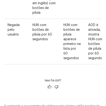
em inglês) com
botões de
pílula
Negada
HUN com
HUN com
AOD é
pelo
botões de
botões de
ativada,
usuário
pílula por 60
pílula
mostra
segundos
aparece
HUN com
primeiro na
botões
lista por
de pílula
60
por 60
segundos
segundos
Isso foi útil?
O conteúdo e os exemplos de código nesta página estão sujeitos às