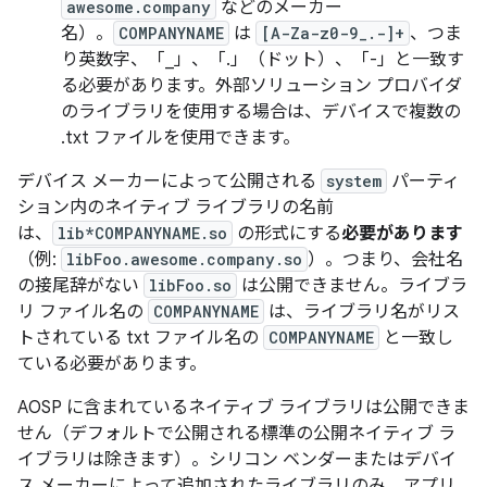
awesome.company
などのメーカー
名）。
COMPANYNAME
は
[A-Za-z0-9_.-]+
、つま
り英数字、「_」、「.」（ドット）、「-」と一致す
る必要があります。外部ソリューション プロバイダ
のライブラリを使用する場合は、デバイスで複数の
.txt ファイルを使用できます。
デバイス メーカーによって公開される
system
パーティ
ション内のネイティブ ライブラリの名前
は、
lib*COMPANYNAME.so
の形式にする
必要があります
（例:
libFoo.awesome.company.so
）。つまり、会社名
の接尾辞がない
libFoo.so
は公開できません。ライブラ
リ ファイル名の
COMPANYNAME
は、ライブラリ名がリス
トされている txt ファイル名の
COMPANYNAME
と一致し
ている必要があります。
AOSP に含まれているネイティブ ライブラリは公開できま
せん（デフォルトで公開される標準の公開ネイティブ ラ
イブラリは除きます）。シリコン ベンダーまたはデバイ
ス メーカーによって追加されたライブラリのみ、アプリ