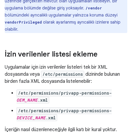
üzerinde gerçekten mevcut olan uygulamaları listeleyin. Bir
uygulama bölümde değilse giriş yoksayılır.
/vendor
bölümündeki ayrıcalıklı uygulamalar yalnızca koruma düzeyi
olarak ayarlanmış ayrıcalıklı izinlere sahip
vendorPrivileged
olabilir.
İzin verilenler listesi ekleme
Uygulamalar için izin verilenler listeleri tek bir XML
dosyasında veya
/etc/permissions
dizininde bulunan
birden fazla XML dosyasında listelenebilir:
/etc/permissions/privapp-permissions-
OEM_NAME
.xml
/etc/permissions/privapp-permissions-
DEVICE_NAME
.xml
İçeriğin nasıl düzenleneceğiyle ilgili katı bir kural yoktur.