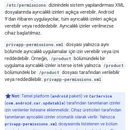
/etc/permissions
dizinindeki sistem yapılandırması XML
dosyalarında ayrıcalıklı izinleri açıkça verebilir. Android
9'dan itibaren uygulayıcılar, tüm ayrıcalıklı izinleri açıkça
verebilir veya reddedebilir. Ayrıcalıklı izinler verilmezse
cihaz başlatılmaz.
privapp-permissions.xml
dosyası yalnızca aynı
bölümde ayrıcalıklı uygulamalar için izin verebilir veya izni
reddedebilir. Örneğin,
/product
bölümündeki bir
uygulama ayrıcalıklı izinler isterse istek yalnızca
/product
bölümündeki bir
/product
dosyası tarafından verilebilir
veya reddedilebilir.
privapp-permissions.xml
Not:
Temel platform (
paketi) ve
android
CarService
(
) tarafından tanımlanan izinler
com.android.car.updatable
izin verilenler listesine eklenmelidir. Cihaz üreticileri tarafından
tanımlanan ayrıcalıklı izinler otomatik olarak verilir. Yalnızca
dosyasında listelenen ve bölüm
privapp-permissions.xml