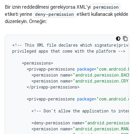
Bir iznin reddedilmesi gerekiyorsa XML'yi
permission
etiketi yerine
deny-permission
etiketi kullanacak şekilde
düzenleyin. Örneğin:
<
!
--
This
XML
file
declares
which
signature
|
privil
privileged
apps
that
come
with
the
platform
--
>
<
permissions
>
<
privapp
-
permissions
package
=
"com.android.ba
<
permission
name
=
"android.permission.BACKU
<
permission
name
=
"android.permission.CRYP
<
/
privapp
-
permissions
>
<
privapp
-
permissions
package
=
"com.android.ce
<
!
--
Don
'
t
allow
the
application
to
intera
<
deny
-
permission
name
=
"android.permission.
<
permission
name
=
"android.permission.MANAG