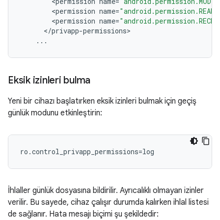
<
permission
name
=
"android.permission.MODI
<
permission
name
=
"android.permission.READ
<
permission
name
=
"android.permission.RECEI
<
/
privapp
-
permissions
>
...
Eksik izinleri bulma
Yeni bir cihazı başlatırken eksik izinleri bulmak için geçiş
günlük modunu etkinleştirin:
ro.control_privapp_permissions=log
İhlaller günlük dosyasına bildirilir. Ayrıcalıklı olmayan izinler
verilir. Bu sayede, cihaz çalışır durumda kalırken ihlal listesi
de sağlanır. Hata mesajı biçimi şu şekildedir: