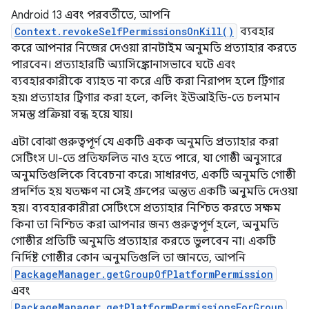
Android 13 এবং পরবর্তীতে, আপনি
Context.revokeSelfPermissionsOnKill()
ব্যবহার
করে আপনার নিজের দেওয়া রানটাইম অনুমতি প্রত্যাহার করতে
পারবেন। প্রত্যাহারটি অ্যাসিঙ্ক্রোনাসভাবে ঘটে এবং
ব্যবহারকারীকে ব্যাহত না করে এটি করা নিরাপদ হলে ট্রিগার
হয়৷ প্রত্যাহার ট্রিগার করা হলে, কলিং ইউআইডি-তে চলমান
সমস্ত প্রক্রিয়া বন্ধ হয়ে যায়।
এটা বোঝা গুরুত্বপূর্ণ যে একটি একক অনুমতি প্রত্যাহার করা
সেটিংস UI-তে প্রতিফলিত নাও হতে পারে, যা গোষ্ঠী অনুসারে
অনুমতিগুলিকে বিবেচনা করে৷ সাধারণত, একটি অনুমতি গোষ্ঠী
প্রদর্শিত হয় যতক্ষণ না সেই গ্রুপের অন্তত একটি অনুমতি দেওয়া
হয়। ব্যবহারকারীরা সেটিংসে প্রত্যাহার নিশ্চিত করতে সক্ষম
কিনা তা নিশ্চিত করা আপনার জন্য গুরুত্বপূর্ণ হলে, অনুমতি
গোষ্ঠীর প্রতিটি অনুমতি প্রত্যাহার করতে ভুলবেন না। একটি
নির্দিষ্ট গোষ্ঠীর কোন অনুমতিগুলি তা জানতে, আপনি
PackageManager.getGroupOfPlatformPermission
এবং
PackageManager.getPlatformPermissionsForGroup