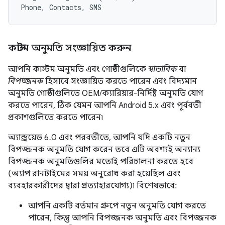
কাস্টম অনুমতি সংজ্ঞায়িত করুন
আপনি কাস্টম অনুমতি এবং গোষ্ঠীগুলিকে
স্বাভাবিক
বা
বিপজ্জনক
হিসাবে সংজ্ঞায়িত করতে পারেন এবং বিদ্যমান
অনুমতি গোষ্ঠীগুলিতে OEM/ক্যারিয়ার-নির্দিষ্ট অনুমতি যোগ
করতে পারেন, ঠিক যেমন আপনি Android 5.x এবং পূর্ববর্তী
প্রকাশগুলিতে করতে পারেন৷
অ্যান্ড্রয়েড 6.0 এবং পরবর্তীতে, আপনি যদি একটি নতুন
বিপজ্জনক অনুমতি যোগ করেন তবে এটি অবশ্যই অন্যান্য
বিপজ্জনক অনুমতিগুলির মতোই পরিচালনা করতে হবে
(অ্যাপ রানটাইমের সময় অনুরোধ করা হয়েছিল এবং
ব্যবহারকারীদের দ্বারা প্রত্যাহারযোগ্য)৷ বিশেষভাবে:
আপনি একটি বর্তমান গ্রুপে নতুন অনুমতি যোগ করতে
পারেন, কিন্তু আপনি বিপজ্জনক অনুমতি এবং বিপজ্জনক