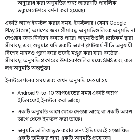
অনুরোধ করা অনুমতির জন্য আচরণটি পাবলিক
ডকুমেন্টেশনে বর্ণনা করা হয়েছে।
একটি অ্যাপ ইনস্টল করার সময়, ইনস্টলার (যেমন Google
Play Store) অ্যাপের জন্য সীমাবদ্ধ অনুমতিগুলিকে অনুমতি না
দেওয়ার জন্য নির্বাচন করতে পারে। অনুমতিগুলি প্ল্যাটফর্ম দ্বারা
সীমাবদ্ধ এবং শুধুমাত্র যদি একটি অ্যাপ প্ল্যাটফর্ম নীতি অনুযায়ী
বিশেষ মানদণ্ড পূরণ করে তবেই মঞ্জুর করা যায়। কঠোর-
সীমাবদ্ধ অনুমতি প্রকারের উদাহরণগুলির মধ্যে SMS এবং কল
লগ অনুমতি অন্তর্ভুক্ত।
ইনস্টলেশনের সময় এবং কখন অনুমতি দেওয়া হয়
Android 9-to-10 আপগ্রেডের সময় একটি অ্যাপ
ইতিমধ্যেই ইনস্টল করা আছে।
একটি অনুমতি আগে থেকে দেওয়া আছে বা একটি অ্যাপ
আগে থেকে ইনস্টল করা আছে।
অনুমতি তালিকাভুক্ত করার জন্য ইতিমধ্যেই সংজ্ঞায়িত
একটি ভূমিকার জন্য একটি অনুমতি প্রয়োজন৷