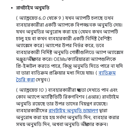
রানটাইম অনুমতি
(
অ্যান্ড্রয়েড 6.0 থেকে 9
) যখন অ্যাপটি চলছে তখন
ব্যবহারকারীরা একটি অ্যাপকে বিপজ্জনক অনুমতি দেয়।
যখন অনুমতির অনুরোধ করা হয় (যেমন কখন অ্যাপটি
চালু হয় বা কখন ব্যবহারকারী একটি নির্দিষ্ট বৈশিষ্ট্য
অ্যাক্সেস করে) অ্যাপের উপর নির্ভর করে, তবে
ব্যবহারকারী নির্দিষ্ট অনুমতি গোষ্ঠীগুলিতে অ্যাপ অ্যাক্সেস
মঞ্জুর/অস্বীকার করে। OEMs/ক্যারিয়াররা অ্যাপগুলিকে
প্রি-ইন্সটল করতে পারে, কিন্তু অনুমতি দিতে পারে না যদি
না তারা ব্যতিক্রম প্রক্রিয়ার মধ্য দিয়ে যায়। (
ব্যতিক্রম
তৈরি করা
দেখুন।)
(
অ্যান্ড্রয়েড 10
) ব্যবহারকারীরা স্বচ্ছতা দেখতে পান এবং
কোন অ্যাপে অ্যাক্টিভিটি রিকগনিশন (এআর) রানটাইম
অনুমতি রয়েছে তার উপর তাদের নিয়ন্ত্রণ রয়েছে।
ব্যবহারকারীদের
রানটাইম অনুমতি ডায়ালগ
দ্বারা
অনুরোধ করা হয় হয় সর্বদা অনুমতি দিন, ব্যবহার করার
সময় অনুমতি দিন, অথবা অনুমতি অস্বীকার করুন।