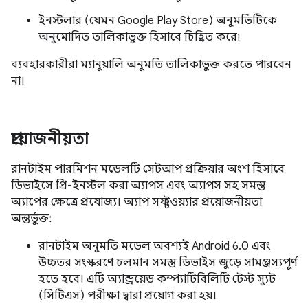
ইনস্টলার (যেমন Google Play Store) অনুমতিটিকে
অনুমোদিত তালিকাভুক্ত হিসাবে চিহ্নিত করে৷
ব্যবহারকারীরা ম্যানুয়ালি অনুমতি তালিকাভুক্ত করতে পারবেন
না।
প্রয়োজনীয়তা
রানটাইম পারমিশন মডেলটি সেটআপ প্রক্রিয়ার অংশ হিসাবে
ডিভাইসে প্রি-ইনস্টল করা অ্যাপস এবং অ্যাপস সহ সমস্ত
অ্যাপের ক্ষেত্রে প্রযোজ্য। অ্যাপ সফ্টওয়্যার প্রয়োজনীয়তা
অন্তর্ভুক্ত:
রানটাইম অনুমতি মডেল অবশ্যই Android 6.0 এবং
উচ্চতর সংস্করণে চলমান সমস্ত ডিভাইস জুড়ে সামঞ্জস্যপূর্ণ
হতে হবে। এটি অ্যান্ড্রয়েড কম্প্যাটিবিলিটি টেস্ট স্যুট
(সিটিএস) পরীক্ষা দ্বারা প্রয়োগ করা হয়।