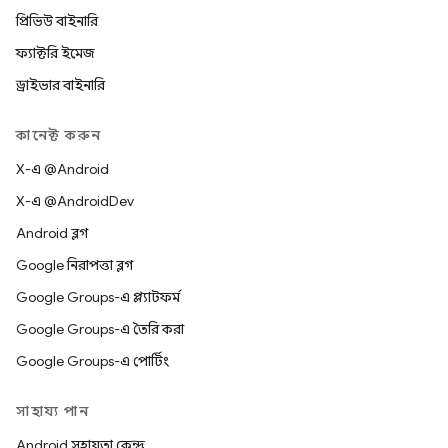
প্রিভিউ বাইনারি
ফ্যাক্টরি ইমেজ
ড্রাইভার বাইনারি
কানেক্ট করুন
X-এ @Android
X-এ @AndroidDev
Android ব্লগ
Google নিরাপত্তা ব্লগ
Google Groups-এ প্ল্যাটফর্ম
Google Groups-এ তৈরি করা
Google Groups-এ পোর্টিং
সাহায্য পান
Android সহায়তা কেন্দ্র