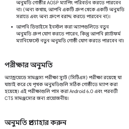
অনুমতি গোষ্ঠীর AOSP ম্যাপিং পরিবর্তন করতে পারবেন
না। (অন্য কথায়, আপনি একটি গ্রুপ থেকে একটি অনুমতি
সরাতে এবং অন্য গ্রুপে বরাদ্দ করতে পারবেন না)।
আপনি ডিভাইসে ইনস্টল করা অ্যাপগুলিতে নতুন
অনুমতি গ্রুপ যোগ করতে পারেন, কিন্তু আপনি প্ল্যাটফর্ম
ম্যানিফেস্টে নতুন অনুমতি গোষ্ঠী যোগ করতে পারবেন না।
পরীক্ষার অনুমতি
অ্যান্ড্রয়েডে সামঞ্জস্য পরীক্ষা স্যুট (সিটিএস) পরীক্ষা রয়েছে যা
যাচাই করে যে পৃথক অনুমতিগুলি সঠিক গোষ্ঠীতে ম্যাপ করা
হয়েছে। এই পরীক্ষাগুলি পাস করা Android 6.0 এবং পরবর্তী
CTS সামঞ্জস্যের জন্য প্রয়োজনীয়।
অনুমতি প্রত্যাহার করুন