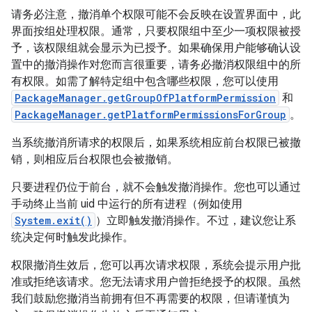
请务必注意，撤消单个权限可能不会反映在设置界面中，此
界面按组处理权限。通常，只要权限组中至少一项权限被授
予，该权限组就会显示为已授予。如果确保用户能够确认设
置中的撤消操作对您而言很重要，请务必撤消权限组中的所
有权限。如需了解特定组中包含哪些权限，您可以使用
PackageManager.getGroupOfPlatformPermission
和
PackageManager.getPlatformPermissionsForGroup
。
当系统撤消所请求的权限后，如果系统相应前台权限已被撤
销，则相应后台权限也会被撤销。
只要进程仍位于前台，就不会触发撤消操作。您也可以通过
手动终止当前 uid 中运行的所有进程（例如使用
System.exit()
）立即触发撤消操作。不过，建议您让系
统决定何时触发此操作。
权限撤消生效后，您可以再次请求权限，系统会提示用户批
准或拒绝该请求。您无法请求用户曾拒绝授予的权限。虽然
我们鼓励您撤消当前拥有但不再需要的权限，但请谨慎为