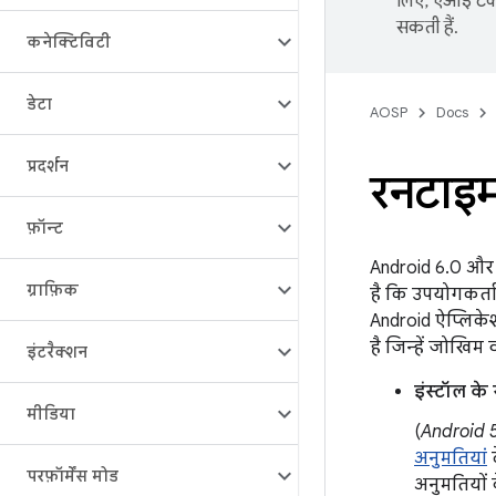
लिए, एआई टेक्
सकती हैं.
कनेक्टिविटी
डेटा
AOSP
Docs
प्रदर्शन
रनटाइम
फ़ॉन्ट
Android 6.0 और 
ग्राफ़िक
है कि उपयोगकर्त
Android ऐप्लिक
है जिन्हें जोखिम 
इंटरैक्शन
इंस्टॉल के
मीडिया
(
Android 5
अनुमतियां
द
परफ़ॉर्मेंस मोड
अनुमतियों 