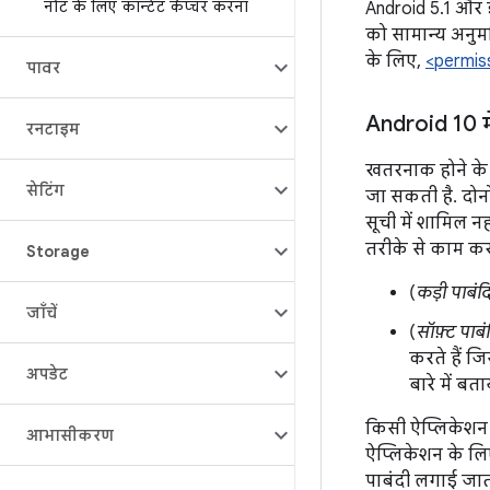
नोट के लिए कॉन्टेंट कैप्चर करना
Android 5.1 और 
को सामान्य अनुमति
के लिए,
<permiss
पावर
Android 10 मे
रनटाइम
खतरनाक होने के 
सेटिंग
जा सकती है. दोनो
सूची में शामिल नह
तरीके से काम करत
Storage
(
कड़ी पाबंदि
जाँचें
(
सॉफ़्ट पाबं
करते हैं ज
अपडेट
बारे में बता
किसी ऐप्लिकेशन 
आभासीकरण
ऐप्लिकेशन के लिए
पाबंदी लगाई जाती