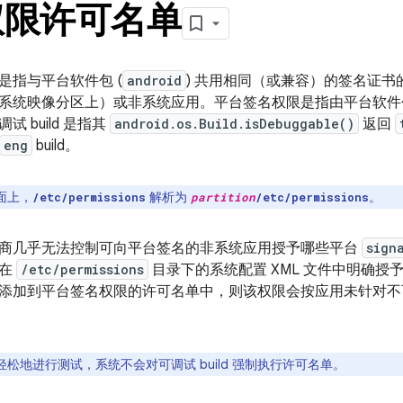
权限许可名单
是指与平台软件包 (
android
) 共用相同（或兼容）的签名证
系统映像分区上）或非系统应用。平台签名权限是指由平台软
 build 是指其
android.os.Build.isDebuggable()
返回
eng
build。
面上，
解析为
。
/etc/permissions
partition
/etc/permissions
商几乎无法控制可向平台签名的非系统应用授予哪些平台
sign
以在
/etc/permissions
目录下的系统配置 XML 文件中明确
添加到平台签名权限的许可名单中，则该权限会按应用未针对不可调试
轻松地进行测试，系统不会对可调试 build 强制执行许可名单。