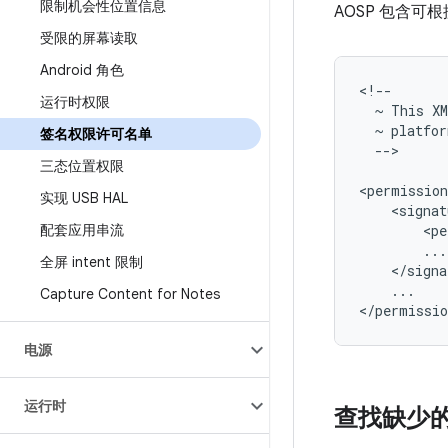
限制机会性位置信息
AOSP 包含
受限的屏幕读取
Android 角色
运行时权限
~
This
X
~
platfor
签名权限许可名单
-->

三态位置权限
实现 USB HAL
<signat
配套应用串流
<pe
全屏 intent 限制
...

Capture Content for Notes
电源
运行时
查找缺少