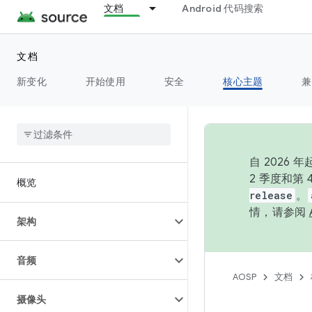
文档
Android 代码搜索
文档
新变化
开始使用
安全
核心主题
兼
自 202
2 季度和第
概览
release
。
情，请参阅
架构
音频
AOSP
文档
摄像头