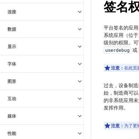
签名
连接
平台签名的应用
数据
系统应用（位于
级别的权限。可调试
显示
userdebug
或
字体
注意：
在此页
图形
过去，设备制造
始，制造商可
互动
的非系统应用未
发挥作用。
媒体
注意：
为了更
性能