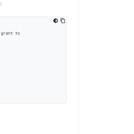
：
grant