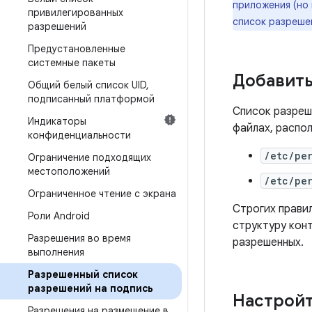
приложения (но
привилегированных
список разреше
разрешений
Предустановленные
системные пакеты
Добавить
Общий белый список UID
,
подписанный платформой
Список разреш
Индикаторы
файлах, распо
конфиденциальности
/etc/pe
Ограничение подходящих
местоположений
/etc/pe
Ограниченное чтение с экрана
Строгих прави
Роли Android
структуру кон
Разрешения во время
разрешенных.
выполнения
Разрешенный список
разрешений на подпись
Настройт
Разрешения на размещение в