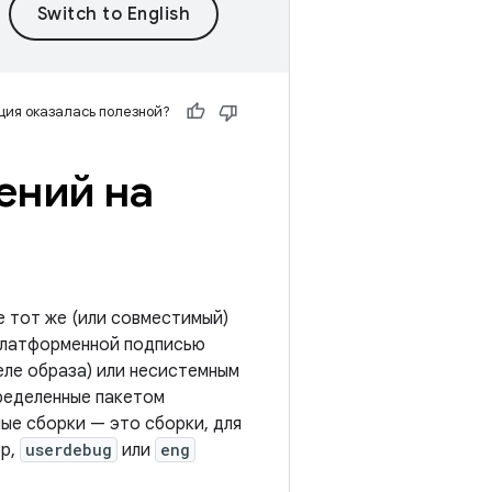
ия оказалась полезной?
ений на
 тот же (или совместимый)
платформенной подписью
ле образа) или несистемным
ределенные пакетом
ые сборки — это сборки, для
ер,
userdebug
или
eng