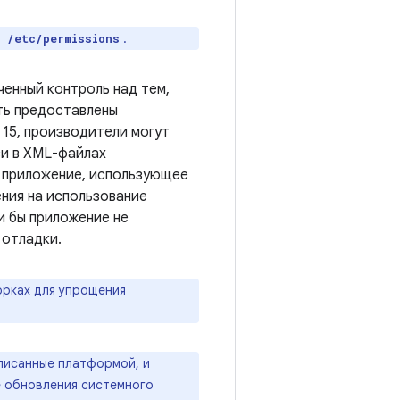
.
/etc/permissions
енный контроль над тем,
ть предоставлены
 15, производители могут
си в XML-файлах
 приложение, использующее
ния на использование
и бы приложение не
 отладки.
орках для упрощения
писанные платформой, и
е обновления системного