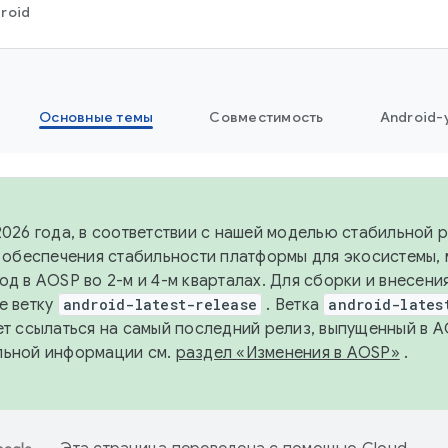
roid
Основные темы
Совместимость
Android-
2026 года, в соответствии с нашей моделью стабильной
я обеспечения стабильности платформы для экосистемы,
од в AOSP во 2-м и 4-м кварталах. Для сборки и внесени
е ветку
android-latest-release
. Ветка
android-lates
ет ссылаться на самый последний релиз, выпущенный в A
льной информации см.
раздел «Изменения в AOSP»
.