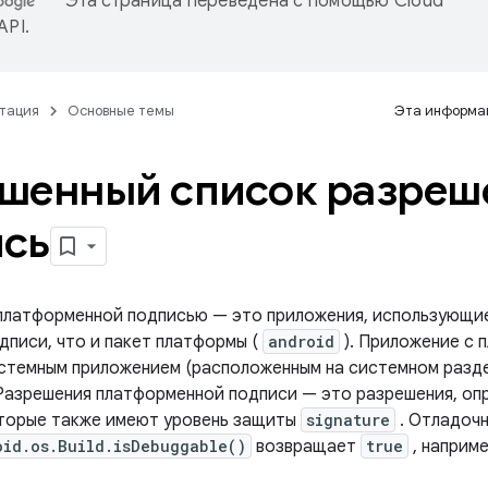
Эта страница переведена с помощью
Cloud
 API
.
тация
Основные темы
Эта информац
шенный список разреш
сь
платформенной подписью — это приложения, использующие
дписи, что и пакет платформы (
android
). Приложение с 
стемным приложением (расположенным на системном разде
Разрешения платформенной подписи — это разрешения, оп
торые также имеют уровень защиты
signature
. Отладочн
oid.os.Build.isDebuggable()
возвращает
true
, наприм