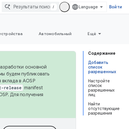
/
Войти
устройства
Автомобильный
Ещё
Содержание
Добавить
 разработки основной
список
разрешенных
 мы будем публиковать
я вклада в AOSP
Настройте
список
t-release
manifest
разрешенных
OSP. Для получения
лиц
Найти
отсутствующие
разрешения