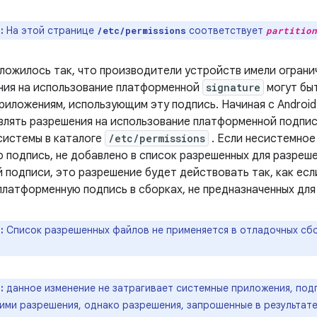
:
На этой странице
соответствует
/etc/permissions
partition
ложилось так, что производители устройств имели огранич
ния на использование платформенной
signature
могут бы
риложениям, использующим эту подпись. Начиная с Android
влять разрешения на использование платформенной подпи
системы в каталоге
/etc/permissions
. Если несистемное
 подпись, не добавлено в список разрешенных для разреше
 подписи, это разрешение будет действовать так, как есл
платформенную подпись в сборках, не предназначенных для
:
Список разрешенных файлов не применяется в отладочных сб
:
данное изменение не затрагивает системные приложения, под
ими разрешения, однако разрешения, запрошенные в результат