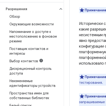
Разрешения
Примечание
Обзор
Исторически с
Окружающие возможности
какие разреше
Напоминание о доступе к
несистемным п
местоположению в фоновом
явно предоста
режиме
конфигурации 
Поставщик контактов и
платформенную
интересы
платформенной
Выбор контактов
использовало 
Дискреционный контроль
доступа
Примечание
Неизменяемые
тестирования.
идентификаторы устройств
Пространства имен для
Примечание
собственных библиотек
запрашиваемые 
Белый список