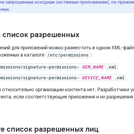
 не запрошенные исходным системным приложением), по-прежне
нных.
 список разрешенных
ений для приложений можно разместить в одном XML-файле
ложенных в каталоге
/etc/permissions
:
rmissions/signature-permissions-
OEM_NAME
.xml
rmissions/signature-permissions-
DEVICE_NAME
.xml
л относительно организации контента нет. Разработчики 
тента, если соответствующие приложения и их разрешения
е список разрешенных лиц