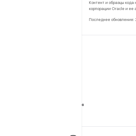
Контент и образцы кода
корпорации Oracle и ее
Последнее обновление: 
РАЗРАБОТКА
Хранилище Android Repository
Требования
Как скачать код
Предпросмотр исполняемых файлов
Заводские образы
Драйверы в виде исполняемых файлов