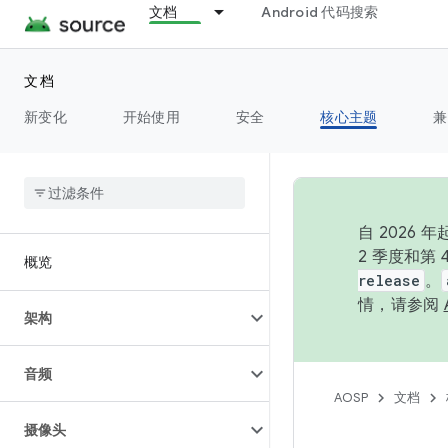
文档
Android 代码搜索
文档
新变化
开始使用
安全
核心主题
兼
自 202
2 季度和第
概览
release
。
情，请参阅
架构
音频
AOSP
文档
摄像头