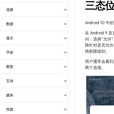
三态
连接
Android 
数据
在 Androi
显示
问；选择“允许”
限针对是否允许
绝权限级别。
字体
用户通常会看到
图形
两个选项。
互动
媒体
性能