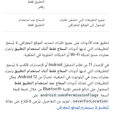
التطبيق فقط
رفض
جميع التطبيقات التي تتضمّن طلبات
السماح عند استخدام
الوصول إلى الموقع الجغرافي
التطبيق فقط
تنطبق هذه الأذونات على جميع طلبات تحديد الموقع الجغرافي. لا يُسمح
للتطبيقات التي لديها أذونات
السماح فقط أثناء استخدام التطبيق
بإجراء
عمليات مسح لشبكة Wi-Fi أو الشبكات الخلوية في الخلفية.
في الإصدار 11 من نظام التشغيل Android أو الإصدارات الأقدم، لا يُسمح
للتطبيقات التي لديها أذونات
السماح فقط أثناء استخدام التطبيق
بإجراء
عمليات بحث في البلوتوث في الخلفية. اعتبارًا من Android 12، يمكن
للتطبيقات التي تمتلك أذونات
السماح عند استخدام التطبيق فقط
الحصول على نتائج فحص تقنية Bluetooth من خلال ضبط قيمة
السمة
android:usesPermissionFlags
على
neverForLocation
. لمزيد من التفاصيل، يُرجى الاطّلاع على مقالة
التطبيق لا يستخرج الموقع الجغرافي
.