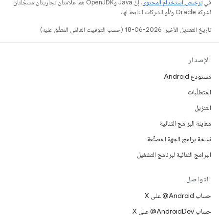
في
ترخيص استخدام المحتوى
. إنّ Java وOpenJDK هما علامتان تجاريتان مسجَّلتان
لشركة Oracle و/أو الشركات التابعة لها.
تاريخ التعديل الأخير: 2026-06-18 (حسب التوقيت العالمي المتفَّق عليه)
الإصدار
مستودع Android
المتطلّبات
التنزيل
معاينة البرامج الثنائية
نسخة برامج الجهة المصنِّعة
البرامج الثنائية لبرنامج التشغيل
التواصل
حساب ‎@Android على X
حساب ‎@AndroidDev على X