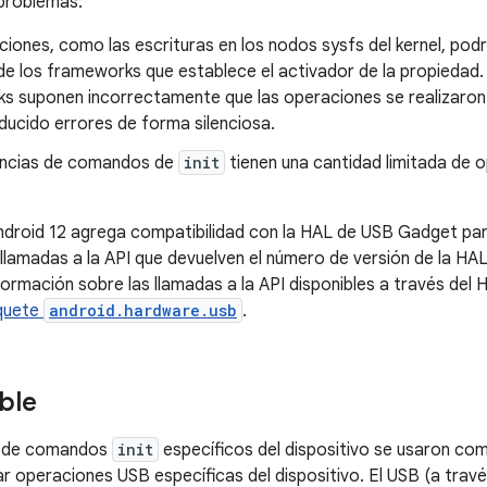
problemas:
iones, como las escrituras en los nodos sysfs del kernel, podr
de los frameworks que establece el activador de la propiedad.
s suponen incorrectamente que las operaciones se realizaro
ducido errores de forma silenciosa.
ncias de comandos de
init
tienen una cantidad limitada de 
ndroid 12 agrega compatibilidad con la HAL de USB Gadget par
 llamadas a la API que devuelven el número de versión de la HAL
ormación sobre las llamadas a la API disponibles a través del
quete
android.hardware.usb
.
ble
s de comandos
init
específicos del dispositivo se usaron com
ar operaciones USB específicas del dispositivo. El USB (a trav