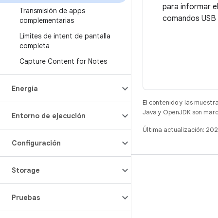
para informar e
Transmisión de apps
comandos USB es
complementarias
Límites de intent de pantalla
completa
Capture Content for Notes
Energía
El contenido y las muestr
Java y OpenJDK son marca
Entorno de ejecución
Última actualización: 20
Configuración
Storage
COMPILACIÓN
Repositorio de Android
Pruebas
Requisitos