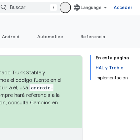
/
Acceder
s Android
Automotive
Referencia
En esta página
HAL y Treble
mado Trunk Stable y
Implementación
emos el código fuente en el
uir a él, usa
android-
empre hará referencia a la
ión, consulta
Cambios en