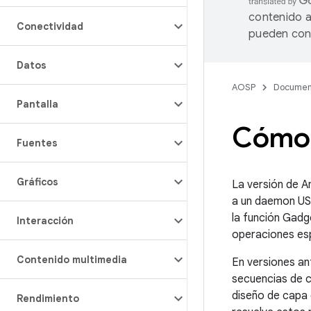
contenido a
Conectividad
pueden cont
Datos
AOSP
Documen
Pantalla
Cómo 
Fuentes
Gráficos
La versión de 
a un daemon USB
la función Gad
Interacción
operaciones esp
Contenido multimedia
En versiones an
secuencias de
diseño de capa
Rendimiento