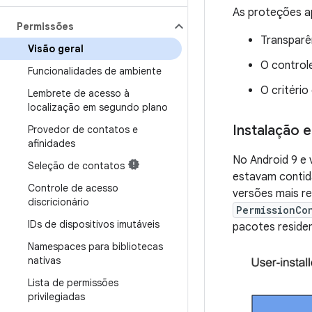
As proteções a
Permissões
Transparê
Visão geral
O control
Funcionalidades de ambiente
O critéri
Lembrete de acesso à
localização em segundo plano
Instalação 
Provedor de contatos e
afinidades
No Android 9 e 
Seleção de contatos
estavam contid
Controle de acesso
versões mais re
discricionário
PermissionCo
IDs de dispositivos imutáveis
pacotes reside
Namespaces para bibliotecas
nativas
Lista de permissões
privilegiadas