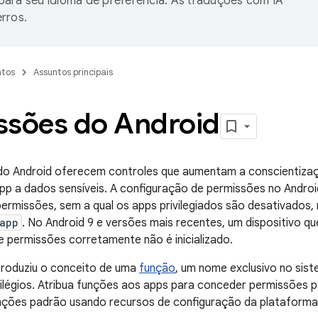
ara seu idioma de preferência. As traduções com IA
rros.
tos
Assuntos principais
ssões do Android
do Android oferecem controles que aumentam a conscientizaçã
p a dados sensíveis. A configuração de permissões no Androi
de permissões, sem a qual os apps privilegiados são desativado
app
. No Android 9 e versões mais recentes, um dispositivo q
de permissões corretamente não é inicializado.
troduziu o conceito de uma
função
, um nome exclusivo no sis
ivilégios. Atribua funções aos apps para conceder permissões p
unções padrão usando recursos de configuração da plataforma