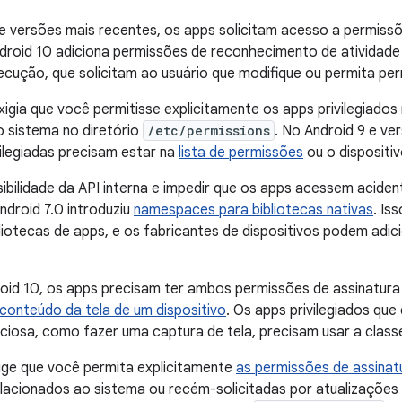
e versões mais recentes, os apps solicitam acesso a permiss
ndroid 10 adiciona permissões de reconhecimento de atividade (
cução, que solicitam ao usuário que modifique ou permita pe
xigia que você permitisse explicitamente os apps privilegiado
 sistema no diretório
/etc/permissions
. No Android 9 e ve
ilegiadas precisam estar na
lista de permissões
ou o dispositiv
visibilidade da API interna e impedir que os apps acessem acide
ndroid 7.0 introduziu
namespaces para bibliotecas nativas
. Is
liotecas de apps, e os fabricantes de dispositivos podem adici
roid 10, os apps precisam ter ambos permissões de assinatur
conteúdo da tela de um dispositivo
. Os apps privilegiados qu
nciosa, como fazer uma captura de tela, precisam usar a clas
ige que você permita explicitamente
as permissões de assinat
lacionados ao sistema ou recém-solicitadas por atualizações