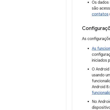
Os dados 
são acess
contatos
Configuraçõ
As configuraçõe
As funcio
configura
iniciados 
O Android 
usando um
funcionali
Android 8
funcional
No Androi
dispositi