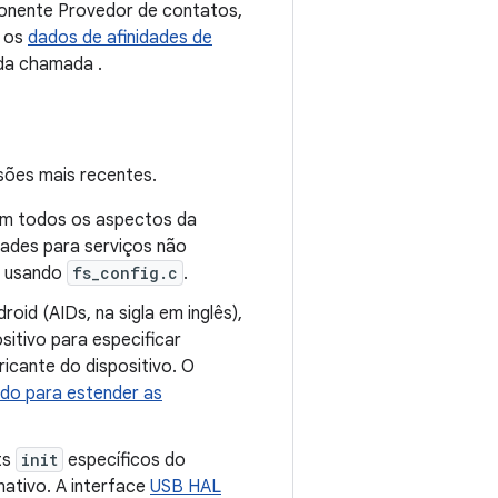
ponente Provedor de contatos,
r os
dados de afinidades de
r da chamada
.
sões mais recentes.
 todos os aspectos da
idades para serviços não
os usando
fs_config.c
.
id (AIDs, na sigla em inglês),
sitivo para especificar
icante do dispositivo. O
do para estender as
ts
init
específicos do
ativo. A interface
USB HAL