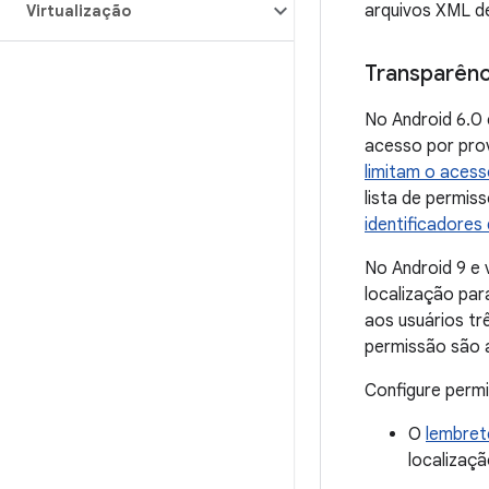
arquivos XML d
Virtualização
Transparênc
No Android 6.0 
acesso por prov
limitam o aces
lista de permis
identificadores 
No Android 9 e 
localização par
aos usuários tr
permissão são a
Configure permi
O
lembret
localizaç