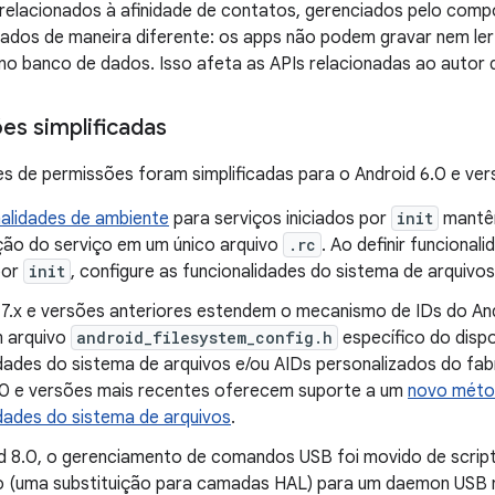
relacionados à afinidade de contatos, gerenciados pelo com
ados de maneira diferente: os apps não podem gravar nem le
no banco de dados. Isso afeta as APIs relacionadas ao auto
es simplificadas
s de permissões foram simplificadas para o Android 6.0 e ver
nalidades de ambiente
para serviços iniciados por
init
mantêm
ção do serviço em um único arquivo
.rc
. Ao definir funcional
por
init
, configure as funcionalidades do sistema de arquiv
7.x e versões anteriores estendem o mecanismo de IDs do Andro
 arquivo
android_filesystem_config.h
específico do dispo
dades do sistema de arquivos e/ou AIDs personalizados do fabr
.0 e versões mais recentes oferecem suporte a um
novo méto
idades do sistema de arquivos
.
d 8.0, o gerenciamento de comandos USB foi movido de scrip
vo (uma substituição para camadas HAL) para um daemon USB n