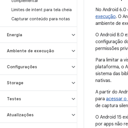
complementar
No Android 6.0 
Limites de intent para tela cheia
execução
. O A
Capturar conteúdo para notas
ambiente de exe
O Android 8.0 e
Energia
configuração do
permissões priv
Ambiente de execução
Para limitar a 
plataforma, o A
Configurações
sistema das bib
nativas.
Storage
A partir do And
para
acessar o 
Testes
de captura sile
Atualizações
O Android 15 ex
por apps não re