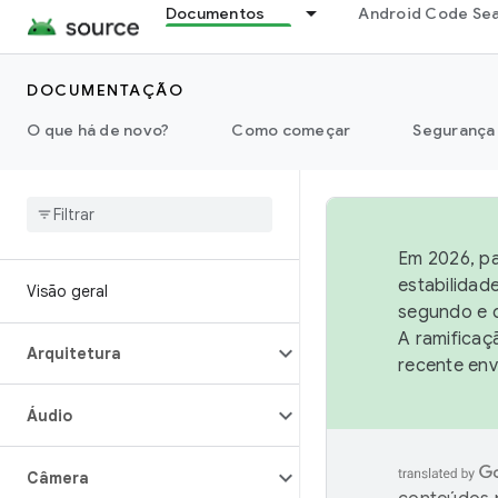
Documentos
Android Code Se
DOCUMENTAÇÃO
O que há de novo?
Como começar
Segurança
Em 2026, pa
estabilidad
Visão geral
segundo e q
A ramificaç
Arquitetura
recente env
Áudio
Câmera