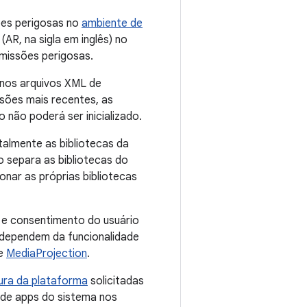
ões perigosas no
ambiente de
AR, na sigla em inglês) no
rmissões perigosas.
s nos arquivos XML de
rsões mais recentes, as
o não poderá ser inicializado.
ntalmente as bibliotecas da
so separa as bibliotecas do
onar as próprias bibliotecas
a e consentimento do usuário
e dependem da funcionalidade
se
MediaProjection
.
ura da plataforma
solicitadas
 de apps do sistema nos