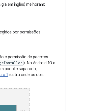
igla em inglês) melhoram:
tegidos por permissões.
ação e permissão de pacotes
geInstaller
). No Android 10 e
 um pacote separado,
ura 1
ilustra onde os dois