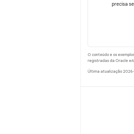
precisa s
O conteúdo e os exemplos 
registradas da Oracle e/o
Última atualização 2026
CRIAR
Repositório do Android
Requisitos
Como fazer o download