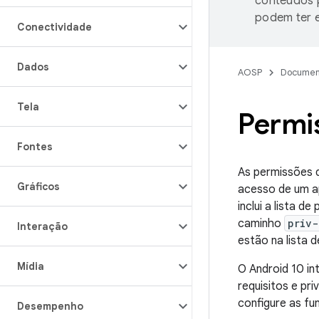
conteúdos p
podem ter e
Conectividade
Dados
AOSP
Documen
Tela
Permi
Fontes
As permissões 
Gráficos
acesso de um ap
inclui a lista 
caminho
priv-
Interação
estão na lista 
Mídia
O Android 10 in
requisitos e pr
configure as f
Desempenho