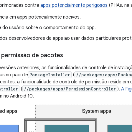
primoradas contra
apps potencialmente perigosos
(PHAs, na s
ncia em apps potencialmente nocivos.
e do usuário sobre o comportamento do app.
o dos desenvolvedores de apps ao usar dados particulares pro
e permissão de pacotes
versões anteriores, as funcionalidades de controle de instal
as no pacote
PackageInstaller
(
//packages/apps/Packa
centes, a funcionalidade de controle de permissão reside em
ntroller
(
//packages/apps/PermissionController
).
A Fig
m no Android 10.