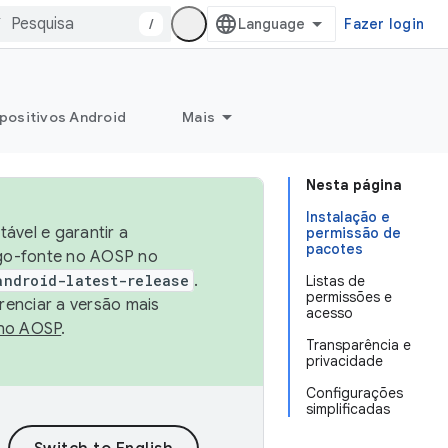
/
Fazer login
positivos Android
Mais
Nesta página
Instalação e
ável e garantir a
permissão de
pacotes
igo-fonte no AOSP no
android-latest-release
.
Listas de
permissões e
renciar a versão mais
acesso
no AOSP
.
Transparência e
privacidade
Configurações
simplificadas