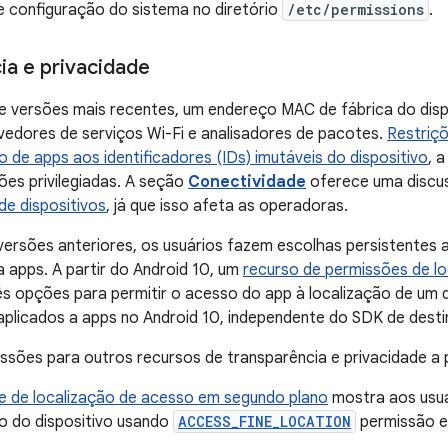
e configuração do sistema no diretório
/etc/permissions
.
ia e privacidade
e versões mais recentes, um endereço MAC de fábrica do disp
edores de serviços Wi-Fi e analisadores de pacotes.
Restriçõ
so de apps aos
identificadores (IDs) imutáveis do dispositivo
, 
sões privilegiadas. A seção
Conectividade
oferece uma discus
de dispositivos
, já que isso afeta as operadoras.
versões anteriores, os usuários fazem escolhas persistentes
a apps. A partir do Android 10, um
recurso de permissões de lo
ês opções para permitir o acesso do app à localização de um d
plicados a apps no Android 10, independente do SDK de desti
ssões para outros recursos de transparência e privacidade a p
e de localização de acesso em segundo plano
mostra aos usuá
ão do dispositivo usando
ACCESS_FINE_LOCATION
permissão e