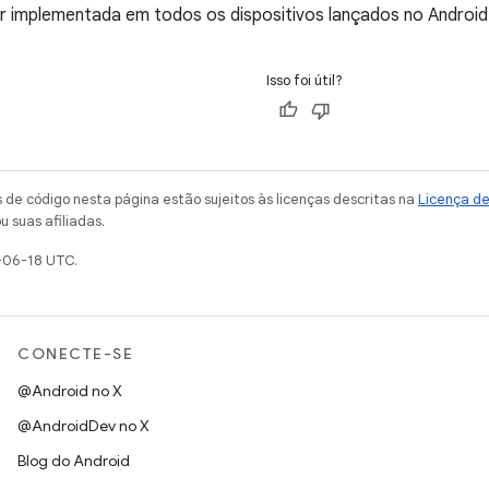
er implementada em todos os dispositivos lançados no Android
Isso foi útil?
de código nesta página estão sujeitos às licenças descritas na
Licença d
u suas afiliadas.
-06-18 UTC.
CONECTE-SE
@Android no X
@AndroidDev no X
Blog do Android