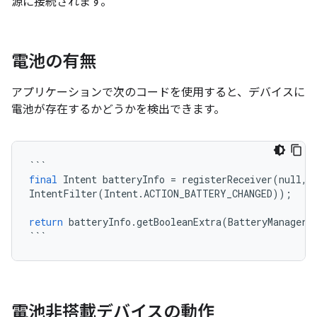
源に接続されます。
電池の有無
アプリケーションで次のコードを使用すると、デバイスに
電池が存在するかどうかを検出できます。
```
final
Intent
batteryInfo
=
registerReceiver
(
null
,
IntentFilter
(
Intent
.
ACTION_BATTERY_CHANGED
));
return
batteryInfo
.
getBooleanExtra
(
BatteryManager
.
```
電池非搭載デバイスの動作