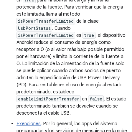
en
para inhabilitar la carga y limitar la
potencia de la fuente. Para verificar que la energía
esté limitada, llama al método
isPowerTransferLimited
de la clase
UsbPortStatus
. Cuando
isPowerTransferLimited
es
true
, el dispositivo
Android reduce el consumo de energía como
receptor a 0 (o al valor más bajo posible permitido
por el hardware) y limita la corriente de la fuente a
0. La limitación de la alimentación de la fuente solo
se puede aplicar cuando ambos socios de puerto
admiten la especificación de USB Power Delivery
(PD). Para restablecer el uso de energía al estado
predeterminado, establece
enableLimitPowerTransfer
en
false
. El estado
predeterminado también se devuelve cuando se
desconecta el cable USB.
Exenciones
. Por lo general, las apps del sistema
precargadas y los servicios de mensajería en la nube