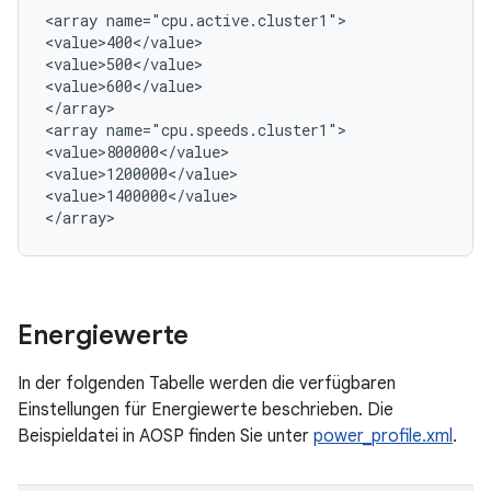
<array name="cpu.active.cluster1">

<value>400</value>

<value>500</value>

<value>600</value>

</array>

<array name="cpu.speeds.cluster1">

<value>800000</value>

<value>1200000</value>

<value>1400000</value>

Energiewerte
In der folgenden Tabelle werden die verfügbaren
Einstellungen für Energiewerte beschrieben. Die
Beispieldatei in AOSP finden Sie unter
power_profile.xml
.