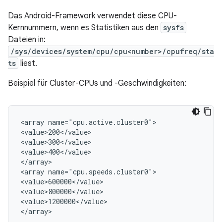
Das Android-Framework verwendet diese CPU-
Kernnummern, wenn es Statistiken aus den
sysfs
Dateien in:
/sys/devices/system/cpu/cpu<number>/cpufreq/sta
ts
liest.
Beispiel für Cluster-CPUs und -Geschwindigkeiten:
<array name="cpu.active.cluster0">

<value>200</value>

<value>300</value>

<value>400</value>

</array>

<array name="cpu.speeds.cluster0">

<value>600000</value>

<value>800000</value>

<value>1200000</value>

</array>
