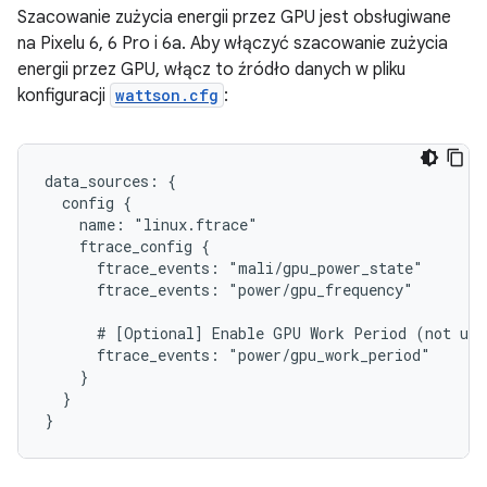
Szacowanie zużycia energii przez GPU jest obsługiwane
na Pixelu 6, 6 Pro i 6a. Aby włączyć szacowanie zużycia
energii przez GPU, włącz to źródło danych w pliku
konfiguracji
wattson.cfg
:
data_sources: {

  config {

    name: "linux.ftrace"

    ftrace_config {

      ftrace_events: "mali/gpu_power_state"

      ftrace_events: "power/gpu_frequency"

      # [Optional] Enable GPU Work Period (not use
      ftrace_events: "power/gpu_work_period"

    }

  }
