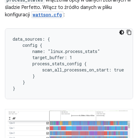
włączenia opcji w danych zebranych w
śladzie Perfetto. Włącz to źródło danych w pliku
konfiguracji
wattson.cfg
:
data_sources: {

    config {

        name: "linux.process_stats"

        target_buffer: 1

        process_stats_config {

            scan_all_processes_on_start: true

        }

    }
