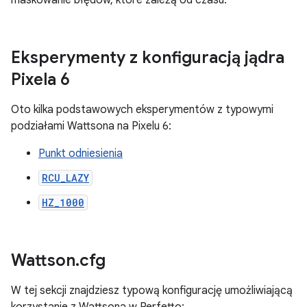
Eksperymenty z konfiguracją jądra
Pixela 6
Oto kilka podstawowych eksperymentów z typowymi
podziałami Wattsona na Pixelu 6:
Punkt odniesienia
RCU_LAZY
HZ_1000
Wattson
.
cfg
W tej sekcji znajdziesz typową konfigurację umożliwiającą
korzystanie z Wattsona w Perfetto: