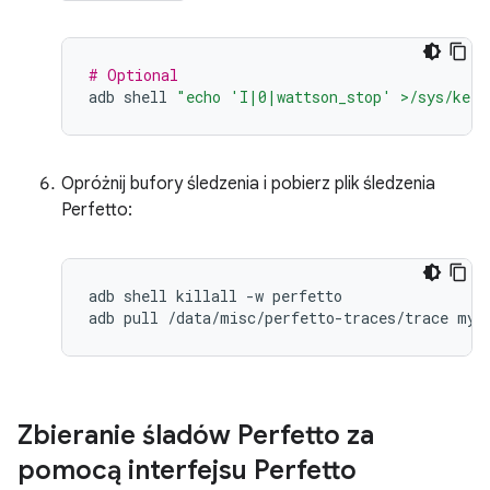
# Optional
adb
shell
"echo 'I|0|wattson_stop' >/sys/kern
Opróżnij bufory śledzenia i pobierz plik śledzenia
Perfetto:
adb
shell
killall
-w
perfetto

adb
pull
/data/misc/perfetto-traces/trace
Zbieranie śladów Perfetto za
pomocą interfejsu Perfetto