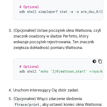
# Optional
adb
shell
simpleperf
stat
-a
-e
arm_dsu_0/l3d
(Opcjonalnie) Ustaw początek okna Wattsona, czyli
znacznik osadzony w śladzie Perfetto, który
wskazuje początek rejestrowania. Ten znacznik
zwiększa dokładność pomiaru Wattsona.
# Optional
adb
shell
"echo 'I|0|wattson_start' >/sys/ker
Uruchom interesujący Cię zbiór zadań.
(Opcjonalnie) Włącz zdarzenie śledzenia
ftrace/print
, aby ustawić koniec okna Wattsona: