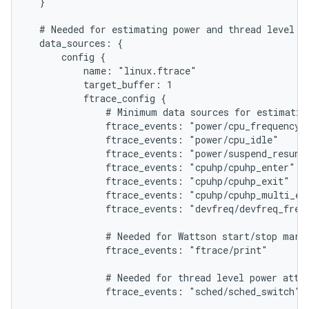
  }

  # Needed for estimating power and thread level po
  data_sources: {

      config {

          name: "linux.ftrace"

          target_buffer: 1

          ftrace_config {

              # Minimum data sources for estimating
              ftrace_events: "power/cpu_frequency"

              ftrace_events: "power/cpu_idle"

              ftrace_events: "power/suspend_resume"
              ftrace_events: "cpuhp/cpuhp_enter"

              ftrace_events: "cpuhp/cpuhp_exit"

              ftrace_events: "cpuhp/cpuhp_multi_ent
              ftrace_events: "devfreq/devfreq_frequ
              # Needed for Wattson start/stop marke
              ftrace_events: "ftrace/print"

              # Needed for thread level power attri
              ftrace_events: "sched/sched_switch"
