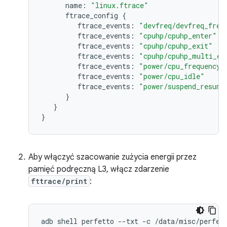
name:
"linux.ftrace"
ftrace_config
{
ftrace_events:
"devfreq/devfreq_freq
ftrace_events:
"cpuhp/cpuhp_enter"
ftrace_events:
"cpuhp/cpuhp_exit"
ftrace_events:
"cpuhp/cpuhp_multi_en
ftrace_events:
"power/cpu_frequency"
ftrace_events:
"power/cpu_idle"
ftrace_events:
"power/suspend_resume
}
}
}
Aby włączyć szacowanie zużycia energii przez
pamięć podręczną L3, włącz zdarzenie
fttrace/print
:
adb
shell
perfetto
--txt
-c
/data/misc/perfet