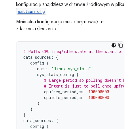
konfigurację znajdziesz w drzewie źródłowym w pliku
wattson.cfg
.
Minimalna konfiguracja musi obejmować te
zdarzenia śledzenia:
# Polls CPU freq/idle state at the start of t
data_sources:
{
config
{
name:
"linux.sys_stats"
sys_stats_config
{
# Large period so polling doesn't ha
# Intent is just to poll once upfron
cpufreq_period_ms:
100000000
cpuidle_period_ms:
100000000
}
}
}
data_sources:
{
config
{