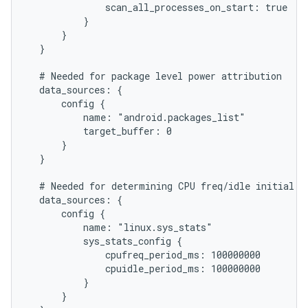
              scan_all_processes_on_start: true

          }

      }

  }

  # Needed for package level power attribution

  data_sources: {

      config {

          name: "android.packages_list"

          target_buffer: 0

      }

  }

  # Needed for determining CPU freq/idle initial st
  data_sources: {

      config {

          name: "linux.sys_stats"

          sys_stats_config {

              cpufreq_period_ms: 100000000

              cpuidle_period_ms: 100000000

          }

      }
