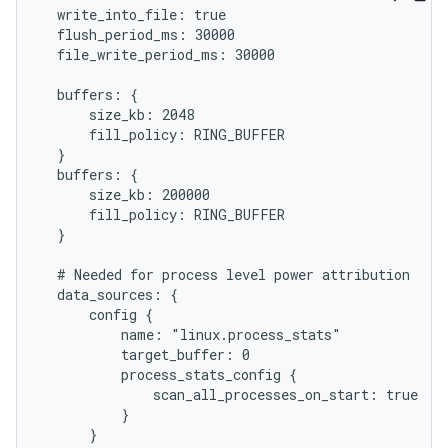
  write_into_file: true

  flush_period_ms: 30000

  file_write_period_ms: 30000

  buffers: {

      size_kb: 2048

      fill_policy: RING_BUFFER

  }

  buffers: {

      size_kb: 200000

      fill_policy: RING_BUFFER

  }

  # Needed for process level power attribution

  data_sources: {

      config {

          name: "linux.process_stats"

          target_buffer: 0

          process_stats_config {

              scan_all_processes_on_start: true

          }

      }
