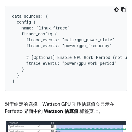
data_sources: {

  config {

    name: "linux.ftrace"

    ftrace_config {

      ftrace_events: "mali/gpu_power_state"

      ftrace_events: "power/gpu_frequency"

      # [Optional] Enable GPU Work Period (not use
      ftrace_events: "power/gpu_work_period"

    }

  }

对于给定的选择，Wattson GPU 功耗估算值会显示在
Perfetto 界面中的
Wattson 估算值
标签页上。