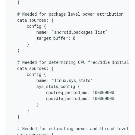
  }

  # Needed for package level power attribution

  data_sources: {

      config {

          name: "android.packages_list"

          target_buffer: 0

      }

  }

  # Needed for determining CPU freq/idle initial st
  data_sources: {

      config {

          name: "linux.sys_stats"

          sys_stats_config {

              cpufreq_period_ms: 100000000

              cpuidle_period_ms: 100000000

          }

      }

  }

  # Needed for estimating power and thread level po
  data_sources: {
