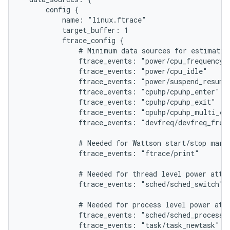
      config {

          name: "linux.ftrace"

          target_buffer: 1

          ftrace_config {

              # Minimum data sources for estimating
              ftrace_events: "power/cpu_frequency"

              ftrace_events: "power/cpu_idle"

              ftrace_events: "power/suspend_resume"
              ftrace_events: "cpuhp/cpuhp_enter"

              ftrace_events: "cpuhp/cpuhp_exit"

              ftrace_events: "cpuhp/cpuhp_multi_ent
              ftrace_events: "devfreq/devfreq_frequ
              # Needed for Wattson start/stop marke
              ftrace_events: "ftrace/print"

              # Needed for thread level power attri
              ftrace_events: "sched/sched_switch"

              # Needed for process level power attr
              ftrace_events: "sched/sched_process_f
              ftrace_events: "task/task_newtask"
