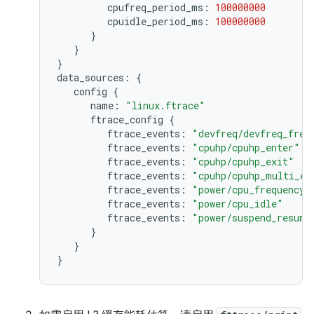
cpufreq_period_ms:
100000000
cpuidle_period_ms:
100000000
}
}
}
data_sources:
{
config
{
name:
"linux.ftrace"
ftrace_config
{
ftrace_events:
"devfreq/devfreq_freq
ftrace_events:
"cpuhp/cpuhp_enter"
ftrace_events:
"cpuhp/cpuhp_exit"
ftrace_events:
"cpuhp/cpuhp_multi_en
ftrace_events:
"power/cpu_frequency"
ftrace_events:
"power/cpu_idle"
ftrace_events:
"power/suspend_resume
}
}
}