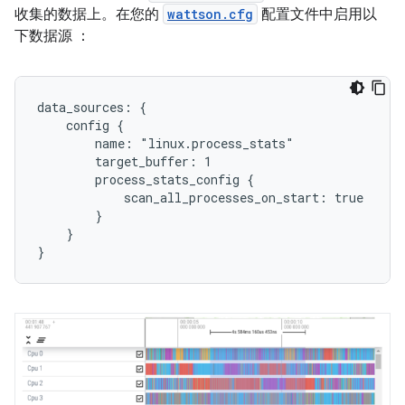
收集的数据上。在您的
wattson.cfg
配置文件中启用以
下数据源 ：
data_sources: {

    config {

        name: "linux.process_stats"

        target_buffer: 1

        process_stats_config {

            scan_all_processes_on_start: true

        }

    }
