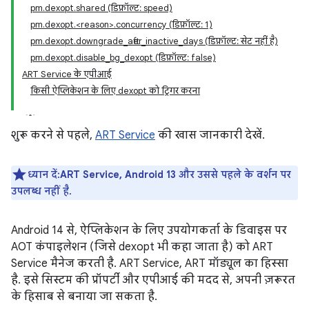
pm.dexopt.shared (डिफ़ॉल्ट: speed)
pm.dexopt.<reason>.concurrency (डिफ़ॉल्ट: 1)
pm.dexopt.downgrade_after_inactive_days (डिफ़ॉल्ट: सेट नहीं है)
pm.dexopt.disable_bg_dexopt (डिफ़ॉल्ट: false)
ART Service के एपीआई
किसी ऐप्लिकेशन के लिए dexopt को ट्रिगर करना
शुरू करने से पहले,
ART Service
की खास जानकारी देखें.
ध्यान दें:ART Service, Android 13 और उससे पहले के वर्शन पर
उपलब्ध नहीं है.
Android 14 से, ऐप्लिकेशन के लिए उपयोगकर्ता के डिवाइस पर
AOT कंपाइलेशन (जिसे dexopt भी कहा जाता है) को ART
Service मैनेज करती है. ART Service, ART मॉड्यूल का हिस्सा
है. इसे सिस्टम की प्रॉपर्टी और एपीआई की मदद से, अपनी ज़रूरत
के हिसाब से बनाया जा सकता है.