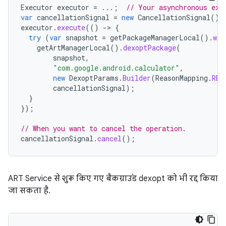
Executor
executor
=
...;
// Your asynchronous exe
var
cancellationSignal
=
new
CancellationSignal
();
executor
.
execute
(()
-
>
{
try
(
var
snapshot
=
getPackageManagerLocal
().
wit
getArtManagerLocal
().
dexoptPackage
(
snapshot
,
"com.google.android.calculator"
,
new
DexoptParams
.
Builder
(
ReasonMapping
.
REA
cancellationSignal
);
}
});
// When you want to cancel the operation.
cancellationSignal
.
cancel
();
ART Service से शुरू किए गए बैकग्राउंड dexopt को भी रद्द किया
जा सकता है.