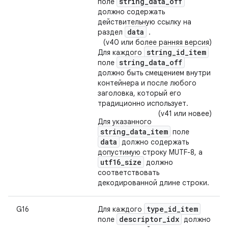
string_data_off
поле
должно содержать
действительную ссылку на
data
раздел
.
(v40 или более ранняя версия)
string_id_item
Для каждого
string_data_off
поле
должно быть смещением внутри
контейнера и после любого
заголовка, который его
традиционно использует.
(v41 или новее)
Для указанного
string_data_item
поле
data
должно содержать
допустимую строку MUTF-8, а
utf16_size
должно
соответствовать
декодированной длине строки.
type
_
id
_
item
G16
Для каждого
descriptor
_
idx
поле
должно