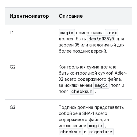
Идентификатор
Описание
magic
.
dex
Г1
номер файла
dex\n035\0
должен быть
для
версии 35 или аналогичный для
более поздних версий.
G2
Контрольная сумма должна
быть контрольной суммой Adler-
32 всего содержимого файла,
magic
за исключением
поля и
checksum
поля
.
G3
Подпись должна представлять
собой хеш SHA-1 всего
содержимого файла, за
magic
исключением
,
checksum
signature
и
.