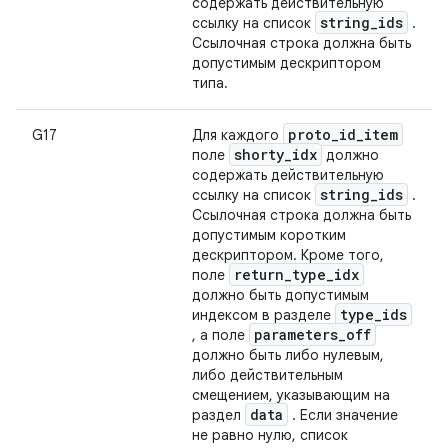
содержать действительную
string
_
ids
ссылку на список
.
Ссылочная строка должна быть
допустимым дескриптором
типа.
proto
_
id
_
item
G17
Для каждого
shorty
_
idx
поле
должно
содержать действительную
string
_
ids
ссылку на список
.
Ссылочная строка должна быть
допустимым коротким
дескриптором. Кроме того,
return
_
type
_
idx
поле
должно быть допустимым
type
_
ids
индексом в разделе
parameters
_
off
, а поле
должно быть либо нулевым,
либо действительным
смещением, указывающим на
data
раздел
. Если значение
не равно нулю, список