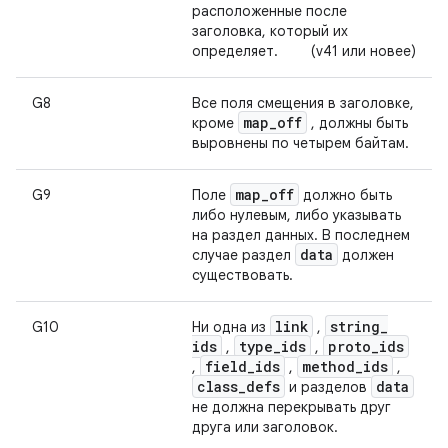
расположенные после
заголовка, который их
определяет.
(v41 или новее)
G8
Все поля смещения в заголовке,
map
_
off
кроме
, должны быть
выровнены по четырем байтам.
map
_
off
G9
Поле
должно быть
либо нулевым, либо указывать
на раздел данных. В последнем
data
случае раздел
должен
существовать.
link
string
_
G10
Ни одна из
,
ids
type
_
ids
proto
_
ids
,
,
field
_
ids
method
_
ids
,
,
,
class
_
defs
data
и разделов
не должна перекрывать друг
друга или заголовок.