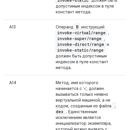
invoke-static
должен быть
допустимым индексом в пуле
констант метода.
B
А13
Операнд
инструкций
invoke-virtual
/
range
,
invoke-super
/
range
,
invoke-direct
/
range
и
invoke-static
/
range
должен быть допустимым
индексом в пуле констант
метода.
А14
Метод, имя которого
начинается с '<', должен
вызываться только неявно
виртуальной машиной, а не
.
кодом, созданным из файла
dex
. Единственным
исключением является
инициализатор экземпляра,
который можно вызвать с