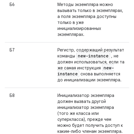
Б6
Методы экземпляра можно
вызывать только в экземплярах,
а поля экземпляра доступны
только в уже
инициализированных
экземплярах.
Б7
Регистр, содержащий результат
new-instance
команды
, не
должен использоваться, если та
new-
же самая инструкция
instance
снова выполняется
до инициализации экземпляра.
Б8
Инициализатор экземпляра
должен вызвать другой
инициализатор экземпляра
(того же класса или
суперкласса), прежде чем
можно будет получить доступ к
каким-либо членам экземпляра.