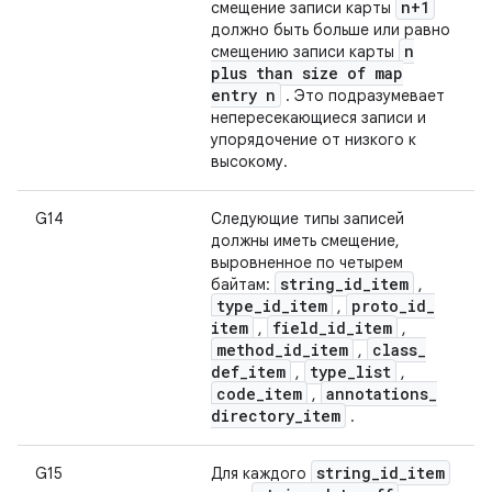
n+1
смещение записи карты
должно быть больше или равно
n
смещению записи карты
plus than size of map
entry n
. Это подразумевает
непересекающиеся записи и
упорядочение от низкого к
высокому.
G14
Следующие типы записей
должны иметь смещение,
выровненное по четырем
string
_
id
_
item
байтам:
,
type
_
id
_
item
proto
_
id
_
,
item
field
_
id
_
item
,
,
method
_
id
_
item
class
_
,
def
_
item
type
_
list
,
,
code
_
item
annotations
_
,
directory
_
item
.
string_id_item
G15
Для каждого