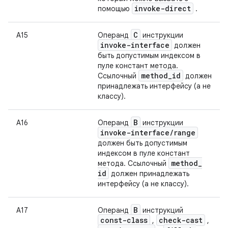
invoke-direct
помощью
.
C
А15
Операнд
инструкции
invoke-interface
должен
быть допустимым индексом в
пуле констант метода.
method
_
id
Ссылочный
должен
принадлежать интерфейсу (а не
классу).
B
А16
Операнд
инструкции
invoke-interface
/
range
должен быть допустимым
индексом в пуле констант
method
_
метода. Ссылочный
id
должен принадлежать
интерфейсу (а не классу).
B
А17
Операнд
инструкций
const-class
check-cast
,
,