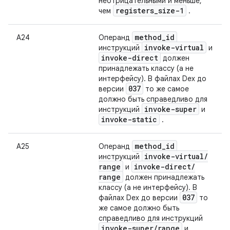
неотрицательными и меньше,
registers
_
size-1
чем
.
method
_
id
А24
Операнд
invoke-virtual
инструкций
и
invoke-direct
должен
принадлежать классу (а не
интерфейсу). В файлах Dex до
037
версии
то же самое
должно быть справедливо для
invoke-super
инструкций
и
invoke-static
.
method
_
id
А25
Операнд
invoke-virtual
/
инструкций
range
invoke-direct
/
и
range
должен принадлежать
классу (а не интерфейсу). В
037
файлах Dex до версии
то
же самое должно быть
справедливо для инструкций
invoke-super
/
range
и