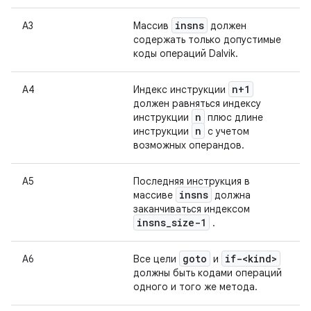
insns
А3
Массив
должен
содержать только допустимые
коды операций Dalvik.
n+1
А4
Индекс инструкции
должен равняться индексу
n
инструкции
плюс длине
n
инструкции
с учетом
возможных операндов.
А5
Последняя инструкция в
insns
массиве
должна
заканчиваться индексом
insns
_
size-1
.
goto
if-<kind>
А6
Все цели
и
должны быть кодами операций
одного и того же метода.