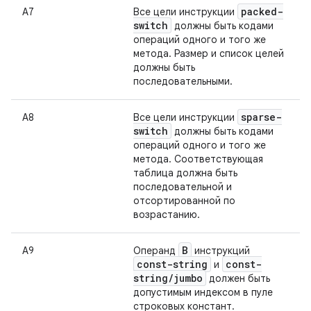
packed-
А7
Все цели инструкции
switch
должны быть кодами
операций одного и того же
метода. Размер и список целей
должны быть
последовательными.
sparse-
А8
Все цели инструкции
switch
должны быть кодами
операций одного и того же
метода. Соответствующая
таблица должна быть
последовательной и
отсортированной по
возрастанию.
B
А9
Операнд
инструкций
const-string
const-
и
string
/
jumbo
должен быть
допустимым индексом в пуле
строковых констант.