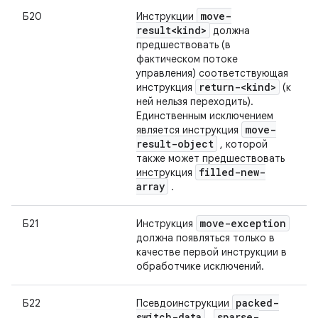
move-
Б20
Инструкции
result<kind>
должна
предшествовать (в
фактическом потоке
управления) соответствующая
return-<kind>
инструкция
(к
ней нельзя переходить).
Единственным исключением
move-
является инструкция
result-object
, которой
также может предшествовать
filled-new-
инструкция
array
.
move-exception
Б21
Инструкция
должна появляться только в
качестве первой инструкции в
обработчике исключений.
packed-
Б22
Псевдоинструкции
switch-data
sparse-
,