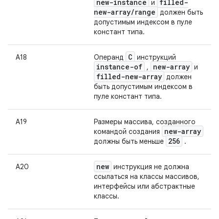
new-instance
filled-
и
new-array
/
range
должен быть
допустимым индексом в пуле
констант типа.
C
А18
Операнд
инструкций
instance-of
new-array
,
и
filled-new-array
должен
быть допустимым индексом в
пуле констант типа.
А19
Размеры массива, созданного
new-array
командой создания
256
должны быть меньше
.
new
А20
инструкция не должна
ссылаться на классы массивов,
интерфейсы или абстрактные
классы.