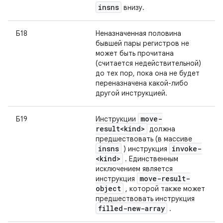
insns
внизу.
Б18
Неназначенная половина
бывшей пары регистров не
может быть прочитана
(считается недействительной)
до тех пор, пока она не будет
переназначена какой-либо
другой инструкцией.
move-
Б19
Инструкции
result<kind>
должна
предшествовать (в массиве
insns
invoke-
) инструкция
<kind>
. Единственным
исключением является
move-result-
инструкция
object
, которой также может
предшествовать инструкция
filled-new-array
.