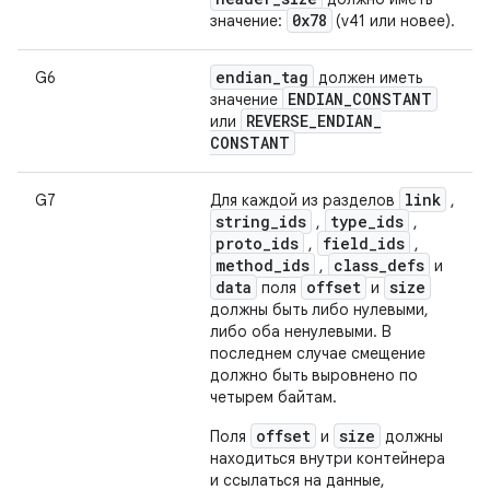
0x78
значение:
(v41 или новее).
endian
_
tag
G6
должен иметь
ENDIAN
_
CONSTANT
значение
REVERSE
_
ENDIAN
_
или
CONSTANT
link
G7
Для каждой из разделов
,
string_ids
type_ids
,
,
proto_ids
field_ids
,
,
method_ids
class_defs
,
и
data
offset
size
поля
и
должны быть либо нулевыми,
либо оба ненулевыми. В
последнем случае смещение
должно быть выровнено по
четырем байтам.
offset
size
Поля
и
должны
находиться внутри контейнера
и ссылаться на данные,