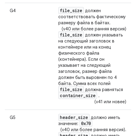
file_size
G4
должен
соответствовать фактическому
размеру файла в байтах.
(v40 или более ранняя версия)
file_size
должен указывать
на следующий заголовок в
контейнере или на конец
физического файла
(контейнера). Если он
указывает на следующий
заголовок, размер файла
должен быть выровнен по 4
байта. Сумма всех полей
file_size
должна равняться
container_size
.
(v41 или новее)
header_size
G5
должно иметь
0x70
значение:
(v40 или более ранняя версия).
header_size
должно иметь