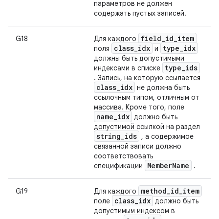
параметров не должен
содержать пустых записей.
field
_
id
_
item
G18
Для каждого
class
_
idx
type
_
idx
поля
и
должны быть допустимыми
type
_
ids
индексами в списке
. Запись, на которую ссылается
class
_
idx
не должна быть
ссылочным типом, отличным от
массива. Кроме того, поле
name
_
idx
должно быть
допустимой ссылкой на раздел
string
_
ids
, а содержимое
связанной записи должно
соответствовать
Member
Name
спецификации
.
method
_
id
_
item
G19
Для каждого
class
_
idx
поле
должно быть
допустимым индексом в