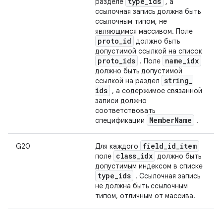
type
_
ids
разделе
, а
ссылочная запись должна быть
ссылочным типом, не
являющимся массивом. Поле
proto
_
id
должно быть
допустимой ссылкой на список
proto
_
ids
name
_
idx
. Поле
должно быть допустимой
string
_
ссылкой на раздел
ids
, а содержимое связанной
записи должно
соответствовать
Member
Name
спецификации
.
field
_
id
_
item
G20
Для каждого
class
_
idx
поле
должно быть
допустимым индексом в списке
type
_
ids
. Ссылочная запись
не должна быть ссылочным
типом, отличным от массива.