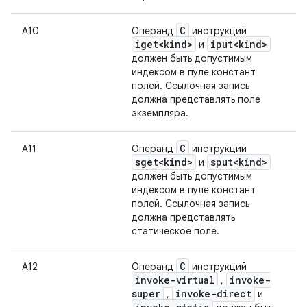
C
А10
Операнд
инструкций
iget<kind>
iput<kind>
и
должен быть допустимым
индексом в пуле констант
полей. Ссылочная запись
должна представлять поле
экземпляра.
C
А11
Операнд
инструкций
sget<kind>
sput<kind>
и
должен быть допустимым
индексом в пуле констант
полей. Ссылочная запись
должна представлять
статическое поле.
C
А12
Операнд
инструкций
invoke-virtual
invoke-
,
super
invoke-direct
,
и