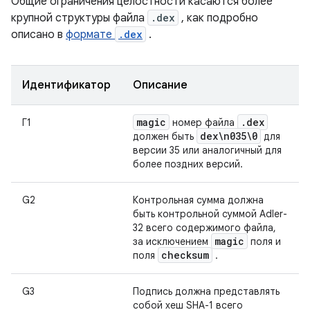
Общие ограничения целостности касаются более
крупной структуры файла
.dex
, как подробно
описано в
формате
.dex
.
Идентификатор
Описание
magic
.
dex
Г1
номер файла
dex\n035\0
должен быть
для
версии 35 или аналогичный для
более поздних версий.
G2
Контрольная сумма должна
быть контрольной суммой Adler-
32 всего содержимого файла,
magic
за исключением
поля и
checksum
поля
.
G3
Подпись должна представлять
собой хеш SHA-1 всего