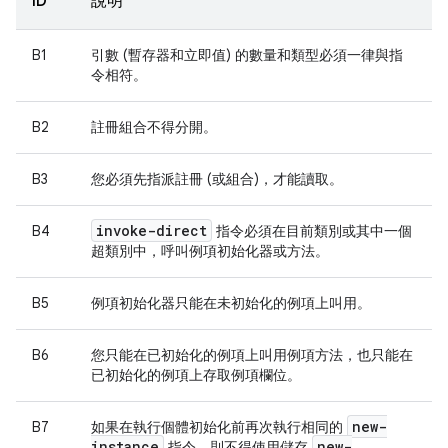
ID
說明
B1
引數 (暫存器和立即值) 的數量和類型必須一律與指
令相符。
B2
註冊組合不得分開。
B3
您必須先指派註冊 (或組合)，才能讀取。
invoke-direct
B4
指令必須在目前類別或其中一個
超類別中，呼叫例項初始化器或方法。
B5
例項初始化器只能在未初始化的例項上叫用。
B6
您只能在已初始化的例項上叫用例項方法，也只能在
已初始化的例項上存取例項欄位。
new-
B7
如果在執行個體初始化前再次執行相同的
instance
new-
指令，則不得使用儲存