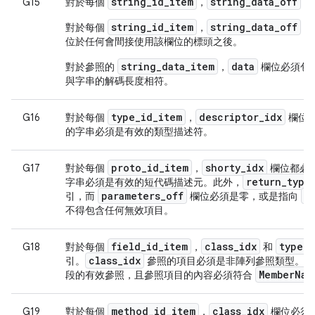
string_id_item
string_data_off
G15
對於每個
，
欄
string_id_item
string_data_off
對於每個
，
欄
位於任何會間接使用該欄位的標頭之後。
string_data_item
data
對於參照的
，
欄位必須包含
與字串的解碼長度相符。
type
_
id
_
item
descriptor
_
idx
G16
對於每個
，
欄位
的字串必須是有效的類型描述符。
proto
_
id
_
item
shorty
_
idx
G17
對於每個
，
欄位都必
return
_
type
字串必須是有效的短代碼描述元。此外，
parameters
_
off
d
引，而
欄位必須是零，或是指向
不得包含任何無效項目。
field
_
id
_
item
class
_
idx
type
_
i
G18
對於每個
，
和
class
_
idx
引。
參照的項目必須是非陣列參照類型。此
Member
Nam
段的有效參照，且參照項目的內容必須符合
method
_
id
_
item
class
_
idx
G19
對於每個
，
欄位必須