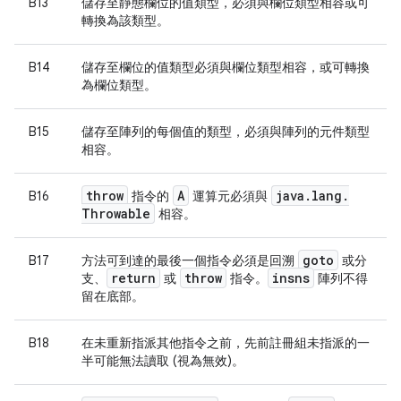
B13
儲存至靜態欄位的值類型，必須與欄位類型相容或可
轉換為該類型。
B14
儲存至欄位的值類型必須與欄位類型相容，或可轉換
為欄位類型。
B15
儲存至陣列的每個值的類型，必須與陣列的元件類型
相容。
throw
A
java
.
lang
.
B16
指令的
運算元必須與
Throwable
相容。
goto
B17
方法可到達的最後一個指令必須是回溯
或分
return
throw
insns
支、
或
指令。
陣列不得
留在底部。
B18
在未重新指派其他指令之前，先前註冊組未指派的一
半可能無法讀取 (視為無效)。