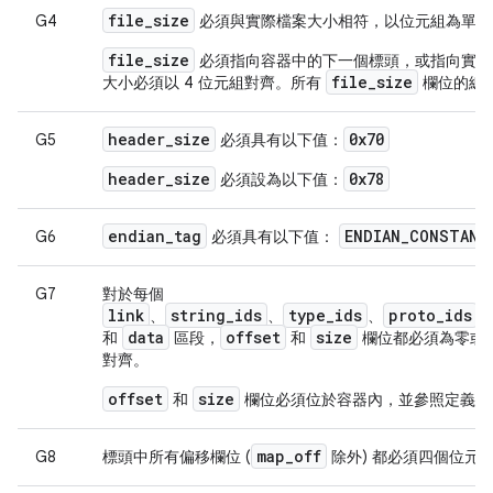
file_size
G4
必須與實際檔案大小相符，以位元組為單位
file_size
必須指向容器中的下一個標頭，或指向實體檔
file_size
大小必須以 4 位元組對齊。所有
欄位的總
header_size
0x70
G5
必須具有以下值：
header_size
0x78
必須設為以下值：
endian
_
tag
ENDIAN
_
CONSTANT
G6
必須具有以下值：
G7
對於每個
link
string_ids
type_ids
proto_ids
、
、
、
、
data
offset
size
和
區段，
和
欄位都必須為零或
對齊。
offset
size
和
欄位必須位於容器內，並參照定義這
map
_
off
G8
標頭中所有偏移欄位 (
除外) 都必須四個位元