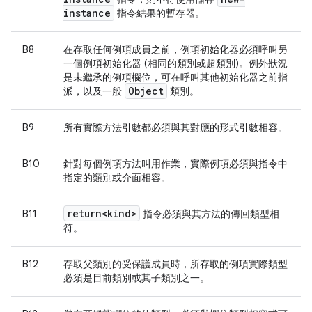
instance
指令結果的暫存器。
B8
在存取任何例項成員之前，例項初始化器必須呼叫另
一個例項初始化器 (相同的類別或超類別)。例外狀況
是未繼承的例項欄位，可在呼叫其他初始化器之前指
Object
派，以及一般
類別。
B9
所有實際方法引數都必須與其對應的形式引數相容。
B10
針對每個例項方法叫用作業，實際例項必須與指令中
指定的類別或介面相容。
return<kind>
B11
指令必須與其方法的傳回類型相
符。
B12
存取父類別的受保護成員時，所存取的例項實際類型
必須是目前類別或其子類別之一。