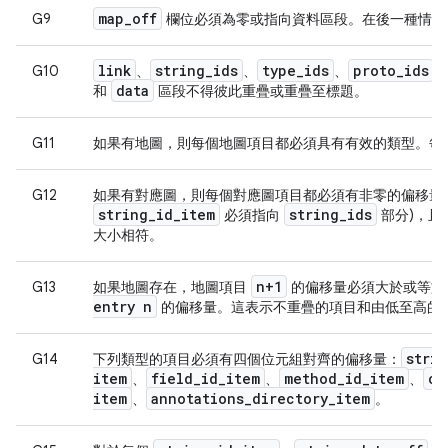
map
_
off
G9
欄位必須為零或指向資料區段。在後一種情況
link
string
_
ids
type
_
ids
proto
_
ids
G10
、
、
、
、
data
和
區段不得彼此重疊或重疊至標題。
G11
如果有地圖，則每個地圖項目都必須具有有效的類型。每
G12
如果有對應圖，則每個對應圖項目都必須有非零的偏移量和
string
_
id
_
item
string
_
ids
必須指向
部分)，且
大小相符。
n+1
G13
如果地圖存在，地圖項目
的偏移量必須大於或等於
entry n
的偏移量。這表示不重疊的項目和由低至高的
strin
G14
下列類型的項目必須有四個位元組對齊的偏移量：
item
field
_
id
_
item
method
_
id
_
item
cl
、
、
、
item
annotations
_
directory
_
item
、
。