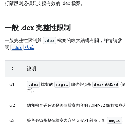
行階段則必須只支援有效的 .dex 檔案。
一般
.
dex 完整性限制
一般完整性限制與
.dex
檔案的較大結構有關，詳情請參
閱
.dex
格式
。
ID
說明
.
dex
magic
dex\n035\0
G1
檔案的
編號必須是
(適用
本)。
G2
總和檢查碼必須是整個檔案內容的 Adler-32 總和檢查碼
magic
G3
簽章必須是整個檔案內容的 SHA-1 雜湊，但
、