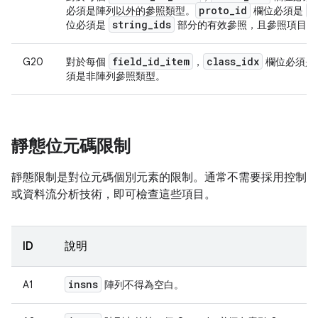
proto
_
id
p
必須是陣列以外的參照類型。
欄位必須是
string
_
ids
位必須是
部分的有效參照，且參照項目的
field
_
id
_
item
class
_
idx
G20
對於每個
，
欄位必須是
須是非陣列參照類型。
靜態位元碼限制
靜態限制是對位元碼個別元素的限制。通常不需要採用控制
或資料流分析技術，即可檢查這些項目。
ID
說明
insns
A1
陣列不得為空白。