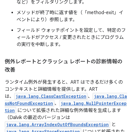
など）をフィルタリングします。
メソッドが終了時に返す値を（「method-exit」イ
ベントにより）参照します。
フィールド ウォッチポイントを設定して、特定のフ
ィールドがアクセス / 変更されたときにプログラム
の実行を中断します。
例外レポートとクラッシュ レポートの診断情報の
改善
ランタイム例外が発生すると、ART はできるだけ多くの
コンテキストと詳細情報を提供します。ART
は、
java.lang.ClassCastException
、
java.lang.Cla
ssNotFoundException
、
java.lang.NullPointerExcep
tion
について拡張された詳細な例外情報を生成します
（Dalvik の最近のバージョンは
java.lang.ArrayIndexOutOfBoundsException
と
java.lang.ArrayStoreException
について拡張された