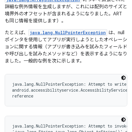
詳細な例外情報を生成しますが、これには配列のサイズと
境界外のオフセットが含まれるようになりました。ART
も同じ情報を提供します）。
たとえば、
java.lang.NullPointerException
は、null
ポインタを使用してアプリが実行しようとしたオペレーシ
ョンに関する情報（アプリが書き込みを試みたフィールド
や呼び出しを試みたメソッドなど）を表示するようになり
ました。一般的な例を次に示します。
java.lang.NullPointerException: Attempt to write to
android.accessibilityservice.AccessibilityServiceIn
reference
java.lang.NullPointerException: Attempt to invoke v
'java.lang.String java.lang.Object.toString()' on 