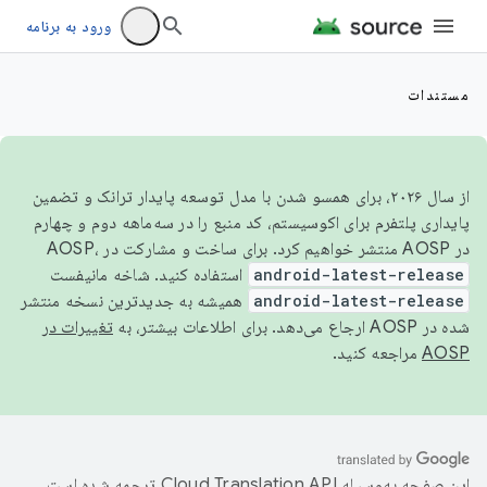
ورود به برنامه
مستندات
از سال ۲۰۲۶، برای همسو شدن با مدل توسعه پایدار ترانک و تضمین
پایداری پلتفرم برای اکوسیستم، کد منبع را در سه‌ماهه دوم و چهارم
در AOSP منتشر خواهیم کرد. برای ساخت و مشارکت در AOSP،
android-latest-release
استفاده کنید. شاخه مانیفست
android-latest-release
همیشه به جدیدترین نسخه منتشر
شده در AOSP ارجاع می‌دهد. برای اطلاعات بیشتر، به
تغییرات در
AOSP
مراجعه کنید.
این صفحه به‌وسیله
ترجمه شده است.