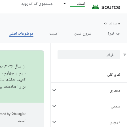
اسناد
جستجوی کد اندروید
مستندات
چه خبر؟
شروع شدن
امنیت
موضوعات اصلی
از 
دوم و چهارم در AOSP منتشر خواهیم کرد. برای ساخت و مشارکت در 
نمای کلی
کنید. شاخه ما
برای اطلاعات ب
معماری
سمعی
است.
دوربین