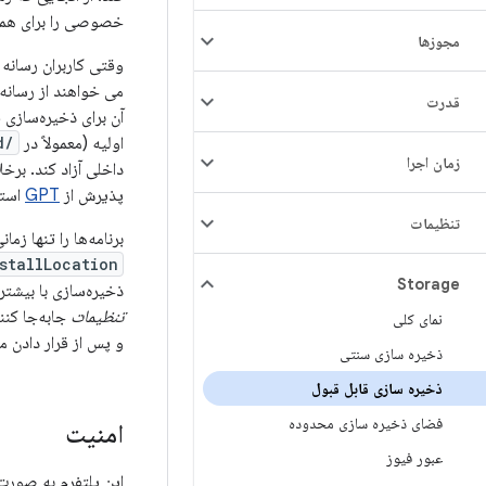
خصوصی را برای همه 
مجوزها
می خواهند از رسانه ا
قدرت
آن برای ذخیره‌سازی 
اولیه (معمولاً در
/sdcard
زمان اجرا
داخلی آزاد کند. برخ
پذیرش از
GPT
استفا
تنظیمات
برنامه‌ها را تنها ز
stallLocation
Storage
ذخیره‌سازی با بیشتری
تنظیمات
جابه‌جا کنن
نمای کلی
و پس از قرار دادن م
ذخیره سازی سنتی
ذخیره سازی قابل قبول
فضای ذخیره سازی محدوده
امنیت
عبور فیوز
این پلتفرم به صورت 