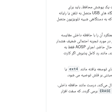
شت یک پوشش محافظ، باید برای
استفاده در نظر گرفته شوند تا از از دست رفتن یا خرابی تصادفی داده جلوگیری شود. به ویژه، دستگاه های USB متصل به تلفن یا رایانه
ر گرفته شوند. یک استثنای رایج، یک درایو USB خارجی است که به دستگاهی شبیه تلویزیون متصل
لکرد آن را با حافظه داخلی مقایسه
بر در مورد تجربه احتمالی ضعیف هشدار
می دهد. این معیار از رفتار واقعی ورودی/خروجی برنامه‌های محبوب اندروید گرفته شده است. در حال حاضر، اجرای AOSP فقط به
د، مانند رد کامل پذیرش اگر کارت
ext4
یا
مبتنی بر فلش توصیه می شود.
ال می‌کند، درست مانند حافظه داخلی.
ERASE
برمی گردد، که سفت افزار