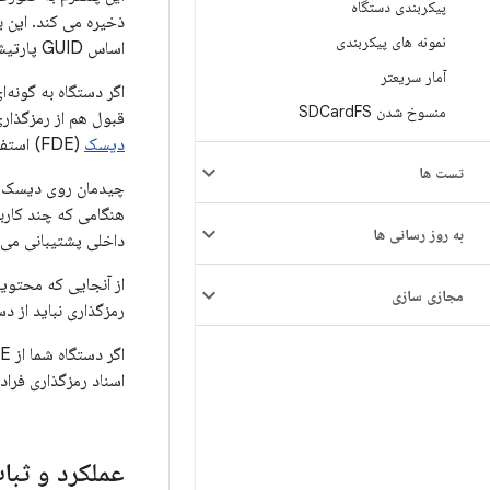
پیکربندی دستگاه
ذخیره می کند. این ب
نمونه های پیکربندی
اساس GUID پارتیشن پذیرفته شده مرتبط هستند.
آمار سریعتر
اگر دستگاه به گونه‌
منسوخ شدن SDCard
FS
قبول هم از رمزگذاری FBE و 
دیسک
(FDE) استفاده می کند.
تست ها
به روز رسانی ها
داخلی پشتیبانی می 
از آنجایی که محتوی
مجازی سازی
رمزگذاری نباید از د
اگر دستگاه شما از FBE استفاده می کند، برای نحوه پیکربندی FBE و
اسناد رمزگذاری فرادا
عملکرد و ثبا