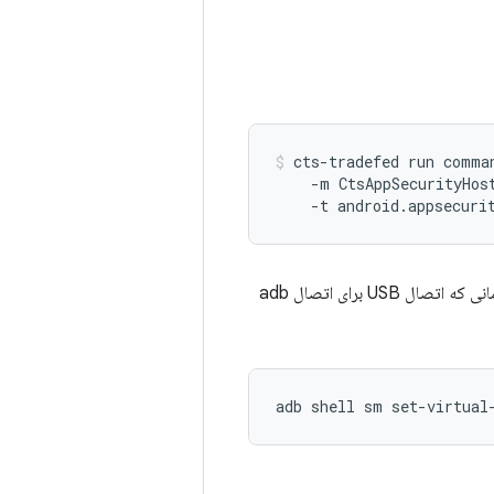
cts-tradefed run comman
    -m CtsAppSecurityHost
    -t android.appsecuri
برای تأیید رفتار درایوهای USB و کارت‌های SD هنگامی که دستگاه دارای شکاف داخلی نیست یا زمانی که اتصال USB برای اتصال adb
adb shell sm set-virtual