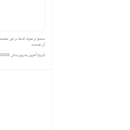
محتوا و نمونه کدها در این صفحه
آن هستند.
تاریخ آخرین به‌روزرسانی 2026-02-17 به‌وقت ساعت هماهنگ جهانی.
ساخت
مخزن Android
الزامات
بارگیری
پیش‌نمایش کدهای دودویی
تصاویر تنظیمات کارخانه