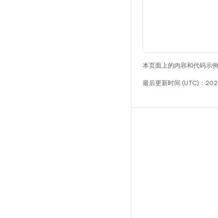
本页面上的内容和代码示
最后更新时间 (UTC)：202
构建
Android 代码库
要求
下载
预览二进制文件
出厂映像