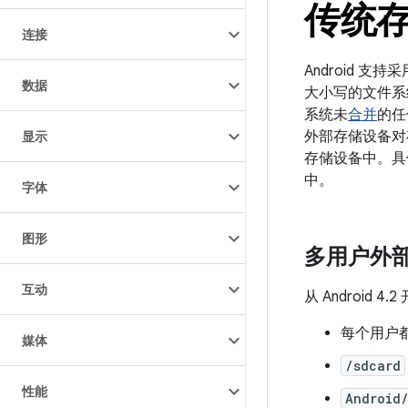
传统
连接
Android 
数据
大小写的文件系
系统未
合并
的任
外部存储设备对
显示
存储设备中。具
中。
字体
图形
多用户外
互动
从 Androi
每个用户
媒体
/sdcard
性能
Android