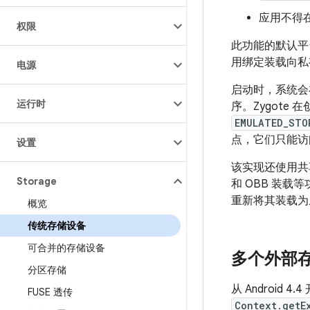
应用不得
权限
此功能的默认平台
用绑定装载向私
电源
启动时，系统
运行时
序。Zygote
EMULATED_STO
点，它们只能访
设置
该实现还使用共
Storage
和 OBB 装载
重新将其装载为
概览
传统存储设备
可合并的存储设备
多个外部
分区存储
从 Android
FUSE 透传
Context.getE