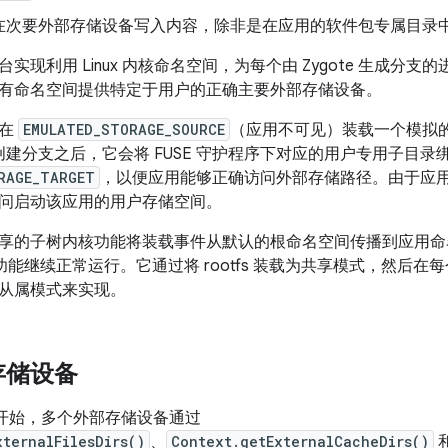
在次要外部存储设备写入内容，除非是在应用的软件包专属目录
实现利用 Linux 内核命名空间，为每个由 Zygote 生成分
有命名空间提供特定于用户的正确主要外部存储设备。
会在
EMULATED_STORAGE_SOURCE
（应用不可见）装载一个模拟的外
 在创建分支之后，它会将 FUSE 守护程序下对应的用户专用子目录
RAGE_TARGET
，以便应用能够正确访问外部存储路径。由于应
问启动该应用的用户存储空间。
享的子树内核功能将装载事件从默认的根命名空间传播到应用命名空
等功能继续正常运行。它通过将 rootfs 装载为共享模式，然后在每个
从属模式来实现。
存储设备
 4.4 开始，多个外部存储设备通过
xternalFilesDirs()
、
Context.getExternalCacheDirs()