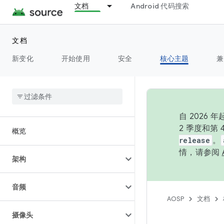
文档
Android 代码搜索
文档
新变化
开始使用
安全
核心主题
兼
自 202
2 季度和第
概览
release
。
情，请参阅
架构
音频
AOSP
文档
摄像头