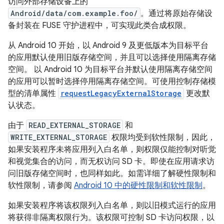
访问外部存储设备上的
Android/data/com.example.foo/
。通过将原始存储设
备封装在 FUSE 守护进程中，可实现此类合成权限。
从 Android 10 开始，以 Android 9 及更低版本为目标平台
的应用默认使用旧版存储空间，并且可以选择使用隔离存储
空间。
以 Android 10 为目标平台并默认使用隔离存储空间
的应用可以暂时选择停用隔离存储空间。
可使用控制存储模
型的清单属性
requestLegacyExternalStorage
更改默
认状态。
由于
READ_EXTERNAL_STORAGE
和
WRITE_EXTERNAL_STORAGE
权限均受到软性限制，因此，
如果安装程序未将应用列入白名单，则权限仅能控制对听觉
和视觉集合的访问，而无权访问 SD 卡。即使在应用请求访
问旧版存储空间时，也同样如此。如需详细了解硬性限制和
软性限制，请参阅
Android 10 中的硬性限制和软性限制
。
如果安装程序将该权限列入白名单，则以旧模式运行的应用
将获得非隔离权限行为。该权限可控制 SD 卡访问权限，以