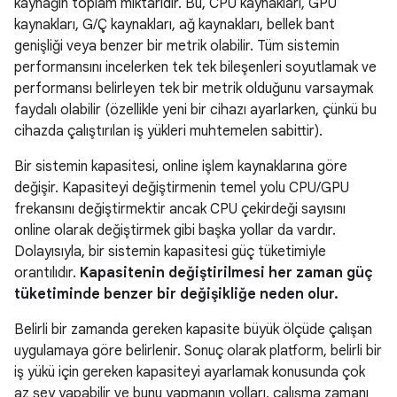
kaynağın toplam miktarıdır. Bu, CPU kaynakları, GPU
kaynakları, G/Ç kaynakları, ağ kaynakları, bellek bant
genişliği veya benzer bir metrik olabilir. Tüm sistemin
performansını incelerken tek tek bileşenleri soyutlamak ve
performansı belirleyen tek bir metrik olduğunu varsaymak
faydalı olabilir (özellikle yeni bir cihazı ayarlarken, çünkü bu
cihazda çalıştırılan iş yükleri muhtemelen sabittir).
Bir sistemin kapasitesi, online işlem kaynaklarına göre
değişir. Kapasiteyi değiştirmenin temel yolu CPU/GPU
frekansını değiştirmektir ancak CPU çekirdeği sayısını
online olarak değiştirmek gibi başka yollar da vardır.
Dolayısıyla, bir sistemin kapasitesi güç tüketimiyle
orantılıdır.
Kapasitenin değiştirilmesi her zaman güç
tüketiminde benzer bir değişikliğe neden olur.
Belirli bir zamanda gereken kapasite büyük ölçüde çalışan
uygulamaya göre belirlenir. Sonuç olarak platform, belirli bir
iş yükü için gereken kapasiteyi ayarlamak konusunda çok
az şey yapabilir ve bunu yapmanın yolları, çalışma zamanı