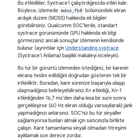
Bu etkinlikler, Systrace'i çalıştırdığınızda etkin kalır.
Böylece, izlemede
mdss_fb0
bölümündeki ekran
ardışık düzeni (MDSS) hakkında ek bilgiler
görebilirsiniz. Qualcomm SOC'lerde, standart
systrace görünümünde GPU hakkında ek bilgi
görmezsiniz ancak sonuçlar izlemenin kendisinde
bulunur (ayrıntılar için
Understanding systrace
(Systrace'i Anlama) başlıklı makaleyi inceleyin).
Bu tür bir görüntü izlemeden istediğiniz, bir karenin
ekrana teslim edildiğini doğrudan gösteren tek bir
etkinliktir. Buradan, kare sürenize başarıyla ulaşıp
ulaşmadığınızı belirleyebilirsiniz.X
n
etkinliği, X
n-1
etkinliğinden 16,7 ms'den daha kısa bir süre sonra
gerçekleşirse (60 Hz ekran olduğu varsayılarak) jank
yapmadığınızı anlarsınız. SOC'niz bu tür sinyaller
sağlamıyorsa bunları almak için satıcınızla birlikte
çalışın. Kare tamamlama sinyali olmadan titreşimi
ayıklamak son derece zordur.