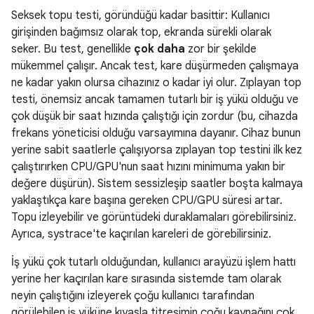
Seksek topu testi, göründüğü kadar basittir: Kullanıcı
girişinden bağımsız olarak top, ekranda sürekli olarak
seker. Bu test, genellikle
çok daha
zor bir şekilde
mükemmel çalışır. Ancak test, kare düşürmeden çalışmaya
ne kadar yakın olursa cihazınız o kadar iyi olur. Zıplayan top
testi, önemsiz ancak tamamen tutarlı bir iş yükü olduğu ve
çok düşük bir saat hızında çalıştığı için zordur (bu, cihazda
frekans yöneticisi olduğu varsayımına dayanır. Cihaz bunun
yerine sabit saatlerle çalışıyorsa zıplayan top testini ilk kez
çalıştırırken CPU/GPU'nun saat hızını minimuma yakın bir
değere düşürün). Sistem sessizleşip saatler boşta kalmaya
yaklaştıkça kare başına gereken CPU/GPU süresi artar.
Topu izleyebilir ve görüntüdeki duraklamaları görebilirsiniz.
Ayrıca, systrace'te kaçırılan kareleri de görebilirsiniz.
İş yükü çok tutarlı olduğundan, kullanıcı arayüzü işlem hattı
yerine her kaçırılan kare sırasında sistemde tam olarak
neyin çalıştığını izleyerek çoğu kullanıcı tarafından
görülebilen iş yüküne kıyasla titreşimin çoğu kaynağını çok