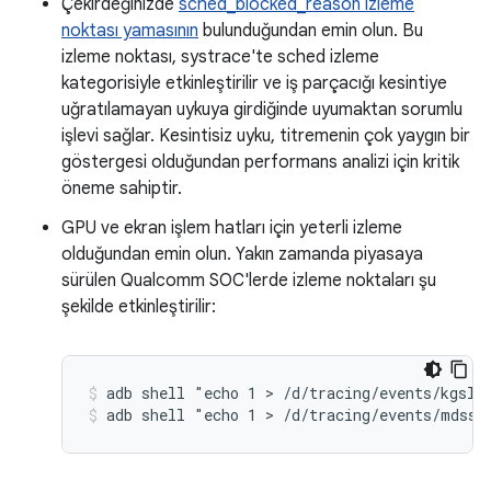
Çekirdeğinizde
sched_blocked_reason izleme
noktası yamasının
bulunduğundan emin olun. Bu
izleme noktası, systrace'te sched izleme
kategorisiyle etkinleştirilir ve iş parçacığı kesintiye
uğratılamayan uykuya girdiğinde uyumaktan sorumlu
işlevi sağlar. Kesintisiz uyku, titremenin çok yaygın bir
göstergesi olduğundan performans analizi için kritik
öneme sahiptir.
GPU ve ekran işlem hatları için yeterli izleme
olduğundan emin olun. Yakın zamanda piyasaya
sürülen Qualcomm SOC'lerde izleme noktaları şu
şekilde etkinleştirilir:
adb shell "echo 1 > /d/tracing/events/kgsl/
adb shell "echo 1 > /d/tracing/events/mdss/