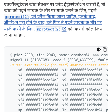
एक्ज़ीक्यूटेबल कोड सेक्शन पर कोड इंट्रोस्पेक्टेशन ज़रूरी है, तो
कोड को पढ़ने लायक के तौर पर मार्क करने के लिए, पहले
mprotect(2)
को कॉल किया जाना चाहिए. इसके बाद,
ऑपरेशन पूरा होने के बाद, उसे फिर से पढ़ने लायक के तौर पर
मार्क करने के लिए,
mprotect(2)
को फिर से कॉल किया
जाना चाहिए.
pid: 2938, tid: 2940, name: crasher64  >>> crashe
Cause: execute-only (no-read) memory access error;
    x0  0000000000000000  x1  0000005f2cecf21f  x2 
    x4  0000000000000074  x5  8000000000000000  x6 
    x8  0000005f2ced24a8  x9  000000781251c55e  x10
    x12 0000000000000014  x13 ffffffffffffffff  x14
    x16 0000005f2ced52f0  x17 00000078125c0ed8  x18
    x20 00000078125d6020  x21 00000078119fbd50  x22
    x24 00000078119fbd50  x25 00000078119fbd50  x26
    x28 00000078119fc020  x29 00000078119fbcb0

    sp  00000078119fba40  lr  0000005f2ced1b94  pc 