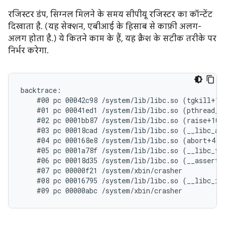
रजिस्टर डंप, सिग्नल मिलने के समय सीपीयू रजिस्टर का कॉन्टेंट
दिखाता है. (यह सेक्शन, एबीआई के हिसाब से काफ़ी अलग-
अलग होता है.) ये कितने काम के हैं, यह क्रैश के सटीक तरीके पर
निर्भर करेगा.
backtrace:

    #00 pc 00042c98 /system/lib/libc.so (tgkill+12)
    #01 pc 00041ed1 /system/lib/libc.so (pthread_ki
    #02 pc 0001bb87 /system/lib/libc.so (raise+10)

    #03 pc 00018cad /system/lib/libc.so (__libc_and
    #04 pc 000168e8 /system/lib/libc.so (abort+4)

    #05 pc 0001a78f /system/lib/libc.so (__libc_fat
    #06 pc 00018d35 /system/lib/libc.so (__assert2+
    #07 pc 00000f21 /system/xbin/crasher

    #08 pc 00016795 /system/lib/libc.so (__libc_ini