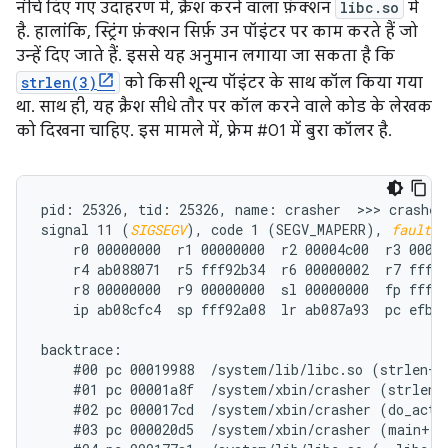
नीचे दिए गए उदाहरण में, क्रैश करने वाला फ़ंक्शन
libc.so
में
है. हालांकि, स्ट्रिंग फ़ंक्शन सिर्फ़ उन पॉइंटर पर काम करते हैं जो
उन्हें दिए जाते हैं. इससे यह अनुमान लगाया जा सकता है कि
strlen(3)
को किसी शून्य पॉइंटर के साथ कॉल किया गया
था. साथ ही, यह क्रैश सीधे तौर पर कॉल करने वाले कोड के लेखक
को दिखना चाहिए. इस मामले में, फ़्रेम #01 में बुरा कॉलर है.
pid: 25326, tid: 25326, name: crasher  >>> crasher 
signal 11 (
SIGSEGV
), code 1 (SEGV_MAPERR), 
fault a
    r0 00000000  r1 00000000  r2 00004c00  r3 00000
    r4 ab088071  r5 fff92b34  r6 00000002  r7 fff92
    r8 00000000  r9 00000000  sl 00000000  fp fff92
    ip ab08cfc4  sp fff92a08  lr ab087a93  pc efb78
backtrace:

    #00 pc 00019988  /system/lib/libc.so (strlen+71
    #01 pc 00001a8f  /system/xbin/crasher (strlen_n
    #02 pc 000017cd  /system/xbin/crasher (do_actio
    #03 pc 000020d5  /system/xbin/crasher (main+100