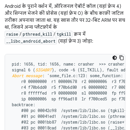
Android के पुराने वर्शन में, ऑरिजनल ऐबॉर्ट कॉल (यहां फ़्रेम 4)
और सिग्नल भेजने की प्रोसेस (यहां फ़्रेम 0) के बीच काफ़ी जटिल
तरीका अपनाया जाता था. यह खास तौर पर 32-बिट ARM पर सच
था, जिसने अन्य प्लैटफ़ॉर्म के
raise
/
pthread_kill
/
tgkill
क्रम में
__libc_android_abort
(यहां फ़्रेम 3) जोड़ा:
pid: 1656, tid: 1656, name: crasher  >>> crasher <<
signal 6 (
SIGABRT
Abort message
: 'some_file.c:123: some_function: as
    r0 00000000  r1 00000678  r2 00000006  r3 f70b6
    r4 f70b6dd0  r5 f70b6d80  r6 00000002  r7 00000
    r8 ffffffed  r9 00000000  sl 00000000  fp ff96a
    ip 00000006  sp ff96ad18  lr f700ced5  pc f700d
backtrace:

    #00 pc 00042c98  /system/lib/libc.so (tgkill+12
    #01 pc 00041ed1  /system/lib/libc.so (pthread_k
    #02 pc 0001bb87  /system/lib/libc.so (raise+10)
    #03 pc 00018cad  /system/lib/libc.so (__libc_an