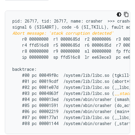
pid: 26717, tid: 26717, name: crasher  >>> crasher 
Abort message: 'stack corruption detected'
    r0 00000000  r1 0000685d  r2 00000006  r3 00000
    r4 ffd516d8  r5 0000685d  r6 0000685d  r7 00000
    r8 00000000  r9 00000000  sl 00000000  fp ffd51
    ip 00000000  sp ffd516c8  lr ee63ece3  pc ee66e
backtrace:

    #00 pc 00049f0c  /system/lib/libc.so (tgkill+12
    #01 pc 00019cdf  /system/lib/libc.so (abort+50)
    #02 pc 0001e07d  /system/lib/libc.so (__libc_fa
    #03 pc 0004863f  /system/lib/libc.so (
__stack_
    #04 pc 000013ed  /system/xbin/crasher (smash_st
    #05 pc 00001591  /system/xbin/crasher (do_actio
    #06 pc 00002219  /system/xbin/crasher (main+100
    #07 pc 000177a1  /system/lib/libc.so (__libc_in