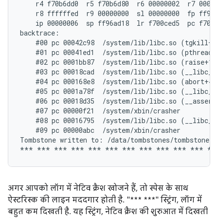
    r4 f70b6dd0  r5 f70b6d80  r6 00000002  r7 00000
    r8 ffffffed  r9 00000000  sl 00000000  fp ff96a
    ip 00000006  sp ff96ad18  lr f700ced5  pc f700d
backtrace:

    #00 pc 00042c98  /system/lib/libc.so (tgkill+12
    #01 pc 00041ed1  /system/lib/libc.so (pthread_k
    #02 pc 0001bb87  /system/lib/libc.so (raise+10)
    #03 pc 00018cad  /system/lib/libc.so (__libc_an
    #04 pc 000168e8  /system/lib/libc.so (abort+4)

    #05 pc 0001a78f  /system/lib/libc.so (__libc_fa
    #06 pc 00018d35  /system/lib/libc.so (__assert2
    #07 pc 00000f21  /system/xbin/crasher

    #08 pc 00016795  /system/lib/libc.so (__libc_in
    #09 pc 00000abc  /system/xbin/crasher

Tombstone written to: /data/tombstones/tombstone_06
अगर आपको लॉग में नेटिव क्रैश खोजने हैं, तो स्पेस के साथ
ऐस्टरिस्क की लाइन मददगार होती है. "*** ***" स्ट्रिंग, लॉग में
बहुत कम दिखती है. यह स्ट्रिंग, नेटिव क्रैश की शुरुआत में दिखती