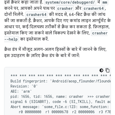
इसे क्रैशर कहा जाता है.
system/core/debuggerd/
में
mm
करने पर, आपको अपने पाथ पर
crasher
और
crasher64
,
दोनों मिलेंगे.
crasher64
की मदद से, 64-बिट क्रैश की जांच
की जा सकती है. क्रैशर, आपके दिए गए कमांड लाइन आर्ग्युमेंट के
आधार पर, कई दिलचस्प तरीकों से क्रैश कर सकता है. फ़िलहाल,
इस्तेमाल किए जा सकने वाले विकल्प देखने के लिए,
crasher
--help
का इस्तेमाल करें.
क्रैश डंप में मौजूद अलग-अलग हिस्सों के बारे में जानने के लिए,
इस उदाहरण के ज़रिए क्रैश डंप के बारे में जानें:
*** *** *** *** *** *** *** *** *** *** *** ***
Build fingerprint: 'Android/aosp_flounder/flounder
Revision: '0'

ABI: 'arm'

pid: 1656, tid: 1656, name: crasher  >>> crasher <<
signal 6 (SIGABRT), code -6 (SI_TKILL), fault addr
Abort message: 'some_file.c:123: some_function: as
    r0 00000000  r1 00000678  r2 00000006  r3 f70b6