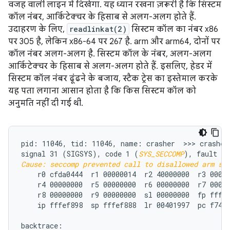
वजह वाली लाइन में दिखेगा. यह ध्यान रखना ज़रूरी है कि सिस्टम
कॉल नंबर, आर्किटेक्चर के हिसाब से अलग-अलग होते हैं.
उदाहरण के लिए,
readlinkat(2)
सिस्टम कॉल का नंबर x86
पर 305 है, लेकिन x86-64 पर 267 है. arm और arm64, दोनों पर
कॉल नंबर अलग-अलग है. सिस्टम कॉल के नंबर, अलग-अलग
आर्किटेक्चर के हिसाब से अलग-अलग होते हैं. इसलिए, हेडर में
सिस्टम कॉल नंबर ढूंढने के बजाय, स्टैक ट्रेस का इस्तेमाल करके
यह पता लगाना आसान होता है कि किस सिस्टम कॉल को
अनुमति नहीं दी गई थी.
pid: 11046, tid: 11046, name: crasher  >>> crasher 
signal 31 (SIGSYS), code 1 (
SYS_SECCOMP
Cause: seccomp prevented call to disallowed arm sy
    r0 cfda0444  r1 00000014  r2 40000000  r3 00000
    r4 00000000  r5 00000000  r6 00000000  r7 00018
    r8 00000000  r9 00000000  sl 00000000  fp fffef
    ip fffef898  sp fffef888  lr 00401997  pc f74f3
backtrace:
