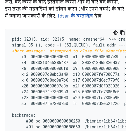
जैसे, बंद करने के बाद इस्तेमाल करना और दो बार बंद करना.
इस तरह की गड़बड़ियों को डीबग करने (और उनसे बचने) के बारे
में ज़्यादा जानकारी के लिए,
fdsan के दस्तावेज़
देखें.
pid: 32315, tid: 32315, name: crasher64  >>> crashe
signal 35 (
Abort message: 'attempted to close file descriptor
    x0  0000000000000000  x1  0000000000007e3b  x2 
    x4  3033313465386437  x5  3033313465386437  x6 
    x8  00000000000000f0  x9  0000000000000000  x10
    x12 0000007d8ebc3a49  x13 0000007fe730077a  x14
    x16 0000007d8ec9a7b8  x17 0000007d8ec779f0  x18
    x20 0000000000007e3b  x21 0000007d8f023020  x22
    x24 0000007fe73009a0  x25 0000007fe73008e0  x26
    x28 0000000000000000  x29 0000007fe7300c90

    sp  0000007fe7300860  lr  0000007d8ec2f22c  pc 
backtrace:

      #00 pc 0000000000088250  /bionic/lib64/libc.
      #01 pc 0000000000088060  /bionic/lib64/libc.s