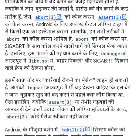
ऐप्लिकेशन को बीच में बंद करने की वजहें दिलचस्प होती हैं,
क्योंकि वे जान-बूझकर की जाती हैं. प्रोसेस को बंद करने के कई
तरीके हैं. जैसे,
abort(3)
को कॉल करना,
assert(3)
को फ़ेल करना, Android के लिए उपलब्ध फ़ैटल लॉगिंग टाइप में
से किसी एक का इस्तेमाल करना. हालांकि, इन सभी तरीकों में
abort
को कॉल करना शामिल है.
abort
को कॉल करने पर,
SIGABRT के साथ कॉल करने वाली धागे को सिग्नल भेजा जाता
है. इसलिए, इस मामले की पहचान करने के लिए,
debuggerd
आउटपुट में
libc.so
में "बाहर निकलें" और SIGABRT दिखाने
वाले फ़्रेम को देखना होगा.
इसमें साफ़ तौर पर "कार्रवाई रोकने का मैसेज" लाइन हो सकती
है. आपको
logcat
आउटपुट में भी यह देखना चाहिए कि इस थ्रेड
ने जान-बूझकर खुद को बंद करने से पहले क्या लॉग किया था.
ऐसा इसलिए, क्योंकि
assert(3)
या गंभीर गड़बड़ी की
जानकारी देने वाली ज़्यादा लेवल की लॉगिंग सुविधाओं के उलट,
abort(3)
कोई मैसेज स्वीकार नहीं करता.
Android के मौजूदा वर्शन में,
tgkill(2)
सिस्टम कॉल को