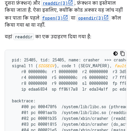
दूसरा फ़ंक्शन) और
readdir(3)
, फ़ंक्शन का इस्तेमाल
किया जाता है. ऐसा इसलिए, क्योंकि कोड अक्सर यह जांच नहीं
कर पाता कि पहले
fopen(3)
या
opendir(3)
कॉल
किया गया था या नहीं.
यहां
readdir
का एक उदाहरण दिया गया है:
pid: 25405, tid: 25405, name: crasher  >>> crasher 
signal 11 (
SIGSEGV
), code 1 (SEGV_MAPERR), 
fault a
    r0 0000000c  r1 00000000  r2 00000000  r3 3d5f0
    r4 00000000  r5 0000000c  r6 00000002  r7 ff861
    r8 00000000  r9 00000000  sl 00000000  fp ff861
    ip edaa6834  sp ff8617a8  lr eda34a1f  pc eda61
backtrace:

    #00 pc 000478f6  /system/lib/libc.so (pthread_m
    #01 pc 0001aa1b  /system/lib/libc.so (readdir+1
    #02 pc 00001b35  /system/xbin/crasher (readdir_
    #03 pc 00001815  /system/xbin/crasher (do_actio
    #04 pc 000021e5  /system/xbin/crasher (main+100