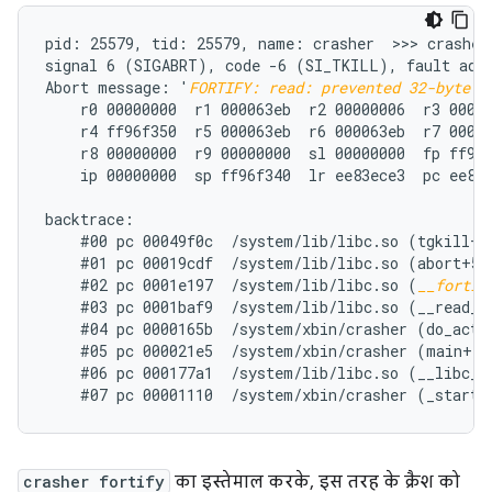
pid: 25579, tid: 25579, name: crasher  >>> crasher 
signal 6 (SIGABRT), code -6 (SI_TKILL), fault addr
Abort message: '
FORTIFY: read: prevented 32-byte w
    r0 00000000  r1 000063eb  r2 00000006  r3 00000
    r4 ff96f350  r5 000063eb  r6 000063eb  r7 00000
    r8 00000000  r9 00000000  sl 00000000  fp ff96f
    ip 00000000  sp ff96f340  lr ee83ece3  pc ee86e
backtrace:

    #00 pc 00049f0c  /system/lib/libc.so (tgkill+12
    #01 pc 00019cdf  /system/lib/libc.so (abort+50)
    #02 pc 0001e197  /system/lib/libc.so (
__fortif
    #03 pc 0001baf9  /system/lib/libc.so (__read_ch
    #04 pc 0000165b  /system/xbin/crasher (do_actio
    #05 pc 000021e5  /system/xbin/crasher (main+100
    #06 pc 000177a1  /system/lib/libc.so (__libc_in
crasher fortify
का इस्तेमाल करके, इस तरह के क्रैश को