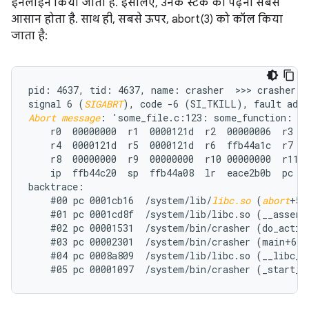
इनलाइन किया जाता है. इसलिए, उनके स्टैक को पढ़ना सबसे
आसान होता है. साथ ही, सबसे ऊपर, abort(3) को कॉल किया
जाता है:
pid: 4637, tid: 4637, name: crasher  >>> crasher <<
signal 6 (
SIGABRT
Abort message
: 'some_file.c:123: some_function: as
    r0  00000000  r1  0000121d  r2  00000006  r3  0
    r4  0000121d  r5  0000121d  r6  ffb44a1c  r7  0
    r8  00000000  r9  00000000  r10 00000000  r11 0
    ip  ffb44c20  sp  ffb44a08  lr  eace2b0b  pc  e
backtrace:

    #00 pc 0001cb16  /system/lib/
libc.so
 (
abort
+57)
    #01 pc 0001cd8f  /system/lib/libc.so (__assert2
    #02 pc 00001531  /system/bin/crasher (do_action
    #03 pc 00002301  /system/bin/crasher (main+68)

    #04 pc 0008a809  /system/lib/libc.so (__libc_in