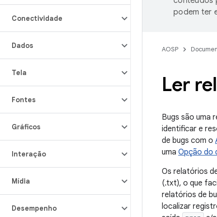
conteúdos p
podem ter e
Conectividade
Dados
AOSP
Documen
Tela
Ler re
Fontes
Bugs são uma re
Gráficos
identificar e r
de bugs com o
uma
Opção do 
Interação
Os relatórios 
Mídia
(.txt), o que f
relatórios de 
localizar regis
Desempenho