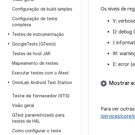
Os níveis de reg
Configuração de build simples
Configuração de teste
V: verbos
complexa
D: debug 
Testes de instrumentação
I: informa
Google
Tests (GTests)
W: warning
Testes de host JAR
Mapeamento de testes
E: error (
Executar testes com o Atest
Omni
Lab Android Test Station
Mostrar 
Teste de fornecedor (VTS)
Visão geral
Para ver outras
GTest parametrizado para
/services/core/
testes de HAL
Como configurar o teste