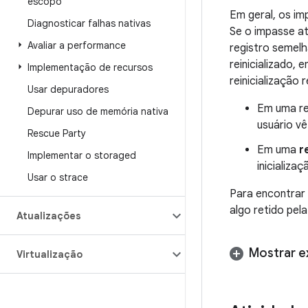
escopo
Em geral, os i
Diagnosticar falhas nativas
Se o impasse at
Avaliar a performance
registro semelh
reinicializado,
Implementação de recursos
reinicialização r
Usar depuradores
Em uma re
Depurar uso de memória nativa
usuário vê
Rescue Party
Em uma
r
Implementar o storaged
inicializa
Usar o strace
Para encontrar 
algo retido pel
Atualizações
Mostrar 
Virtualização