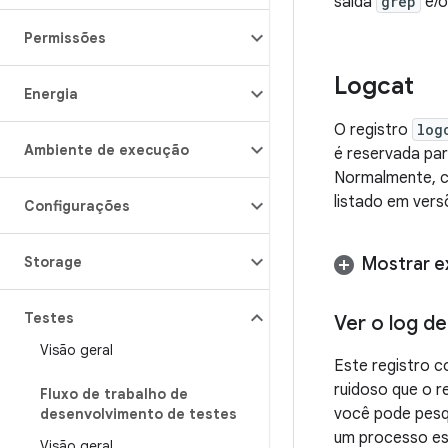
saída
grep
e/o
Permissões
Logcat
Energia
O registro
log
Ambiente de execução
é reservada pa
Normalmente, 
listado em vers
Configurações
Storage
Mostrar 
Testes
Ver o log d
Visão geral
Este registro c
ruidoso que o r
Fluxo de trabalho de
você pode pesqu
desenvolvimento de testes
um processo es
Visão geral