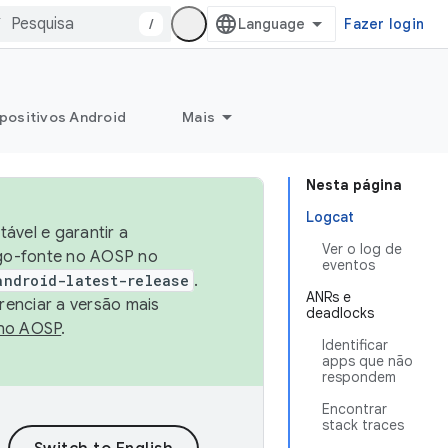
/
Fazer login
positivos Android
Mais
Nesta página
Logcat
ável e garantir a
Ver o log de
igo-fonte no AOSP no
eventos
android-latest-release
.
ANRs e
renciar a versão mais
deadlocks
no AOSP
.
Identificar
apps que não
respondem
Encontrar
stack traces