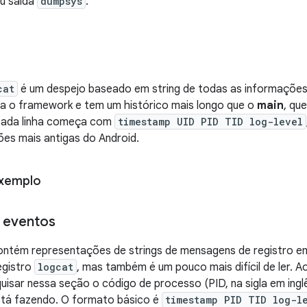
u saída
dumpsys
.
cat
é um despejo baseado em string de todas as informaçõe
ra o framework e tem um histórico mais longo que o
main
, qu
cada linha começa com
timestamp UID PID TID log-level
ões mais antigas do Android.
exemplo
e eventos
ontém representações de strings de mensagens de registro em
egistro
logcat
, mas também é um pouco mais difícil de ler. Ao
isar nessa seção o código de processo (PID, na sigla em inglê
tá fazendo. O formato básico é
timestamp PID TID log-l