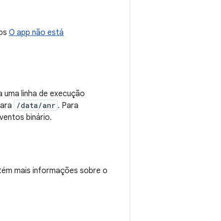
ros
O app não está
a uma linha de execução
para
/data/anr
. Para
ventos binário.
ntém mais informações sobre o