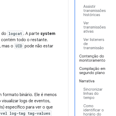
Assistir
transmissões
históricas
Ver
transmissões
ativas
s do
logcat
. A parte
system
e contém todo o restante.
Ver listeners
de
, mas o
UID
pode não estar
transmissão
Contenção do
monitoramento
Compilação em
segundo plano
Narrativa
Sincronizar
linhas do
 formato binário. Ele é menos
tempo
 visualizar logs de eventos,
Como
s) específico para ver o que
identificar o
evel log-tag tag-values
horário do