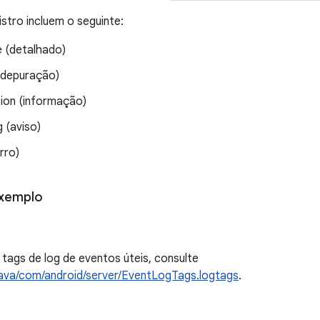
istro incluem o seguinte:
e (detalhado)
(depuração)
tion (informação)
 (aviso)
erro)
exemplo
 tags de log de eventos úteis, consulte
java/com/android/server/EventLogTags.logtags
.