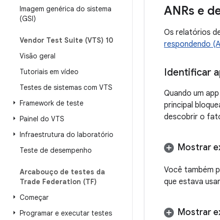
ANRs e d
Imagem genérica do sistema
(GSI)
Os relatórios d
Vendor Test Suite (VTS) 10
respondendo (AN
Visão geral
Identificar
Tutoriais em vídeo
Testes de sistemas com VTS
Quando um app 
Framework de teste
principal bloqu
descobrir o fa
Painel do VTS
Infraestrutura do laboratório
Mostrar 
Teste de desempenho
Você também p
Arcabouço de testes da
que estava usa
Trade Federation (TF)
Começar
Mostrar 
Programar e executar testes