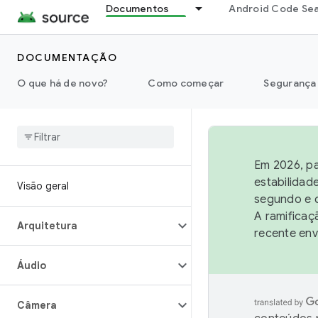
Documentos
Android Code Se
DOCUMENTAÇÃO
O que há de novo?
Como começar
Segurança
Em 2026, pa
estabilidad
Visão geral
segundo e q
A ramificaç
Arquitetura
recente env
Áudio
Câmera