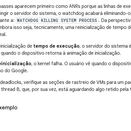
mpasses aparecem primeiro como ANRs porque as linhas de exe
ingir o servidor do sistema, o watchdog acabará eliminando-o
ante a:
WATCHDOG KILLING SYSTEM PROCESS
. Da perspectiv
 embora isso seja, tecnicamente, uma reinicialização de temp
eal.
inicialização de
tempo de execução
, o servidor do sistema 
 quando o dispositivo retorna à animação de inicialização.
einicialização
, o kernel falha. O usuário vê quando o disposit
ção do Google.
deadlocks, verifique as seções de rastreio de VMs para um p
a thread B, que, por sua vez, está aguardando algo retido pela 
exemplo