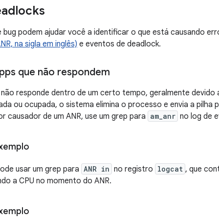
eadlocks
e bug podem ajudar você a identificar o que está causando er
R, na sigla em inglês)
e eventos de deadlock.
 apps que não respondem
não responde dentro de um certo tempo, geralmente devido 
eada ou ocupada, o sistema elimina o processo e envia a pilha 
tor causador de um ANR, use um grep para
am_anr
no log de e
exemplo
ode usar um grep para
ANR in
no registro
logcat
, que co
ndo a CPU no momento do ANR.
exemplo