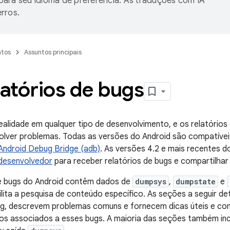
ara seu idioma de preferência. As traduções com IA
rros.
tos
Assuntos principais
latórios de bugs
alidade em qualquer tipo de desenvolvimento, e os relatórios
esolver problemas. Todas as versões do Android são compatívei
Android Debug Bridge (adb)
. As versões 4.2 e mais recentes 
desenvolvedor
para receber relatórios de bugs e compartilhar 
de bugs do Android contêm dados de
dumpsys
,
dumpstate
e
acilita a pesquisa de conteúdo específico. As seções a seguir
bug, descrevem problemas comuns e fornecem dicas úteis e c
tros associados a esses bugs. A maioria das seções também i