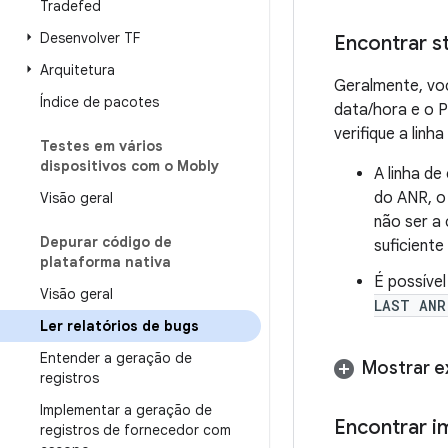
Tradefed
Desenvolver TF
Encontrar s
Arquitetura
Geralmente, vo
Índice de pacotes
data/hora e o 
verifique a lin
Testes em vários
dispositivos com o Mobly
A linha d
do ANR, o
Visão geral
não ser a
Depurar código de
suficiente
plataforma nativa
É possível
Visão geral
LAST ANR
Ler relatórios de bugs
Entender a geração de
Mostrar 
registros
Implementar a geração de
Encontrar i
registros de fornecedor com