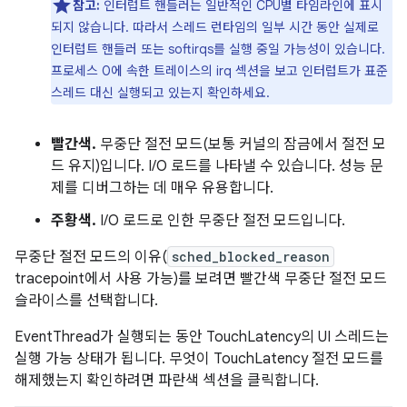
참고:
인터럽트 핸들러는 일반적인 CPU별 타임라인에 표시
되지 않습니다. 따라서 스레드 런타임의 일부 시간 동안 실제로
인터럽트 핸들러 또는 softirqs를 실행 중일 가능성이 있습니다.
프로세스 0에 속한 트레이스의 irq 섹션을 보고 인터럽트가 표준
스레드 대신 실행되고 있는지 확인하세요.
빨간색.
무중단 절전 모드(보통 커널의 잠금에서 절전 모
드 유지)입니다. I/O 로드를 나타낼 수 있습니다. 성능 문
제를 디버그하는 데 매우 유용합니다.
주황색.
I/O 로드로 인한 무중단 절전 모드입니다.
무중단 절전 모드의 이유(
sched_blocked_reason
tracepoint에서 사용 가능)를 보려면 빨간색 무중단 절전 모드
슬라이스를 선택합니다.
EventThread가 실행되는 동안 TouchLatency의 UI 스레드는
실행 가능 상태가 됩니다. 무엇이 TouchLatency 절전 모드를
해제했는지 확인하려면 파란색 섹션을 클릭합니다.