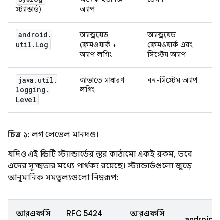
স্ট্যান্ডার্ড)
অ্যাপ
android
.
অ্যান্ড্রয়েড
অ্যান্ড্রয়েড
util
.
Log
ফ্রেমওয়ার্ক +
ফ্রেমওয়ার্ক এবং
অ্যাপ লগিং
সিস্টেম অ্যাপ
java
.
util
.
জাভাতে সাধারণ
নন-সিস্টেম অ্যাপ
logging
.
লগিং
Level
চিত্র ১:
লগ লেভেল মানদণ্ড।
যদিও এই প্রতিটি স্ট্যান্ডার্ডের স্তর কাঠামো একই রকম, তবে
এদের সূক্ষ্মতার মধ্যে পার্থক্য রয়েছে। স্ট্যান্ডার্ডগুলো জুড়ে
আনুমানিক সমতুল্যগুলো নিম্নরূপ:
আরএফসি
RFC 5424
আরএফসি
android.u