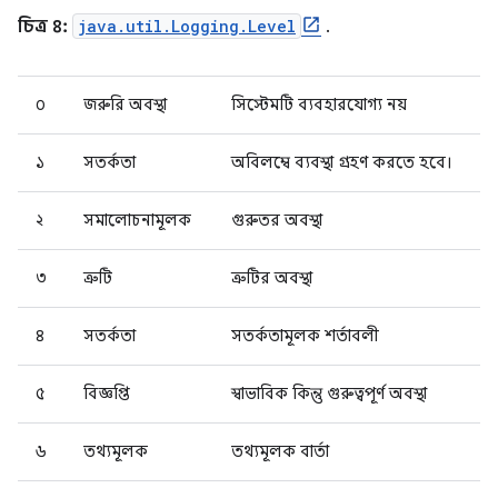
চিত্র ৪:
java.util.Logging.Level
.
০
জরুরি অবস্থা
সিস্টেমটি ব্যবহারযোগ্য নয়
১
সতর্কতা
অবিলম্বে ব্যবস্থা গ্রহণ করতে হবে।
২
সমালোচনামূলক
গুরুতর অবস্থা
৩
ত্রুটি
ত্রুটির অবস্থা
৪
সতর্কতা
সতর্কতামূলক শর্তাবলী
৫
বিজ্ঞপ্তি
স্বাভাবিক কিন্তু গুরুত্বপূর্ণ অবস্থা
৬
তথ্যমূলক
তথ্যমূলক বার্তা