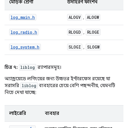
মোড়ক শ্রেণী
উদাহরণ ফাংশন
log_main.h
ALOGV
ALOGW
,
log_radio.h
RLOGD
RLOGE
,
log_system.h
SLOGI
SLOGW
,
চিত্র ৭:
liblog
র‍্যাপারসমূহ।
অ্যান্ড্রয়েডে লগিংয়ের জন্য উচ্চতর ইন্টারফেস রয়েছে যা
সরাসরি
liblog
ব্যবহারের চেয়ে বেশি পছন্দনীয়, যেমনটি
নিচে দেখা যাচ্ছে:
লাইব্রেরি
ব্যবহার