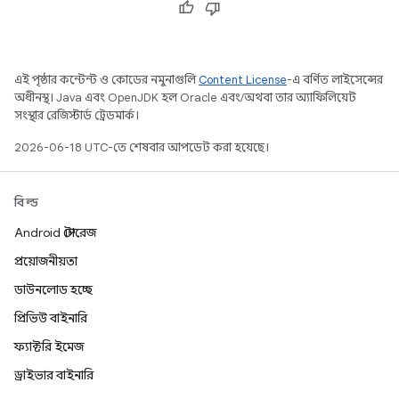
এই পৃষ্ঠার কন্টেন্ট ও কোডের নমুনাগুলি
Content License
-এ বর্ণিত লাইসেন্সের
অধীনস্থ। Java এবং OpenJDK হল Oracle এবং/অথবা তার অ্যাফিলিয়েট
সংস্থার রেজিস্টার্ড ট্রেডমার্ক।
2026-06-18 UTC-তে শেষবার আপডেট করা হয়েছে।
বিল্ড
Android স্টোরেজ
প্রয়োজনীয়তা
ডাউনলোড হচ্ছে
প্রিভিউ বাইনারি
ফ্যাক্টরি ইমেজ
ড্রাইভার বাইনারি