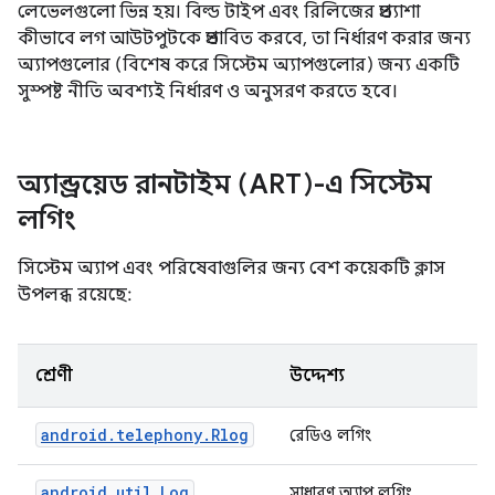
লেভেলগুলো ভিন্ন হয়। বিল্ড টাইপ এবং রিলিজের প্রত্যাশা
কীভাবে লগ আউটপুটকে প্রভাবিত করবে, তা নির্ধারণ করার জন্য
অ্যাপগুলোর (বিশেষ করে সিস্টেম অ্যাপগুলোর) জন্য একটি
সুস্পষ্ট নীতি অবশ্যই নির্ধারণ ও অনুসরণ করতে হবে।
অ্যান্ড্রয়েড রানটাইম (ART)-এ সিস্টেম
লগিং
সিস্টেম অ্যাপ এবং পরিষেবাগুলির জন্য বেশ কয়েকটি ক্লাস
উপলব্ধ রয়েছে:
শ্রেণী
উদ্দেশ্য
android.telephony.Rlog
রেডিও লগিং
android.util.Log
সাধারণ অ্যাপ লগিং