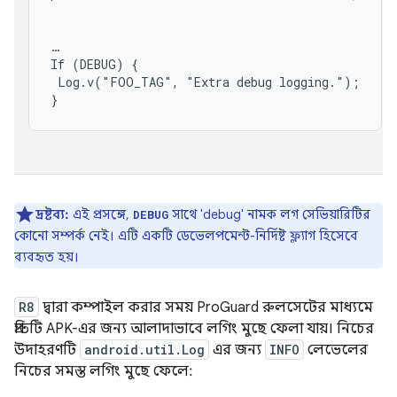
…

If (DEBUG) {

 Log.v("FOO_TAG", "Extra debug logging.");

দ্রষ্টব্য:
এই প্রসঙ্গে,
সাথে 'debug' নামক লগ সেভিয়ারিটির
DEBUG
কোনো সম্পর্ক নেই। এটি একটি ডেভেলপমেন্ট-নির্দিষ্ট ফ্ল্যাগ হিসেবে
ব্যবহৃত হয়।
R8
দ্বারা কম্পাইল করার সময় ProGuard রুলসেটের মাধ্যমে
প্রতিটি APK-এর জন্য আলাদাভাবে লগিং মুছে ফেলা যায়। নিচের
উদাহরণটি
android.util.Log
এর জন্য
INFO
লেভেলের
নিচের সমস্ত লগিং মুছে ফেলে: