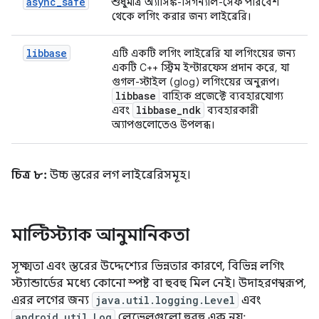
async_safe
শুধুমাত্র অ্যাসিঙ্ক-সিগন্যাল-সেফ পরিবেশ
থেকে লগিং করার জন্য লাইব্রেরি।
libbase
এটি একটি লগিং লাইব্রেরি যা লগিংয়ের জন্য
একটি C++ স্ট্রিম ইন্টারফেস প্রদান করে, যা
গুগল-স্টাইল (glog) লগিংয়ের অনুরূপ।
libbase
বাহ্যিক প্রজেক্টে ব্যবহারযোগ্য
libbase
_
ndk
এবং
ব্যবহারকারী
অ্যাপগুলোতেও উপলব্ধ।
চিত্র ৮:
উচ্চ স্তরের লগ লাইব্রেরিসমূহ।
মাল্টিস্ট্যাক আনুমানিকতা
সূক্ষ্মতা এবং স্তরের উদ্দেশ্যের ভিন্নতার কারণে, বিভিন্ন লগিং
স্ট্যান্ডার্ডের মধ্যে কোনো স্পষ্ট বা হুবহু মিল নেই। উদাহরণস্বরূপ,
এরর লগের জন্য
java.util.logging.Level
এবং
android.util.Log
লেভেলগুলো হুবহু এক নয়: