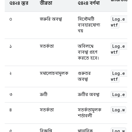
৫৪২৪ স্তর
তীব্রতা
৫৪২৪ বর্ণনা
Log
.
e
/
০
জরুরি অবস্থা
সিস্টেমটি
wtf
ব্যবহারযোগ্য
নয়
Log
.
e
/
১
সতর্কতা
অবিলম্বে
wtf
ব্যবস্থা গ্রহণ
করতে হবে।
Log
.
e
/
২
সমালোচনামূলক
গুরুতর
wtf
অবস্থা
Log
.
e
৩
ত্রুটি
ত্রুটির অবস্থা
Log
.
w
৪
সতর্কতা
সতর্কতামূলক
শর্তাবলী
Log
.
w
৫
বিজ্ঞপ্তি
স্বাভাবিক