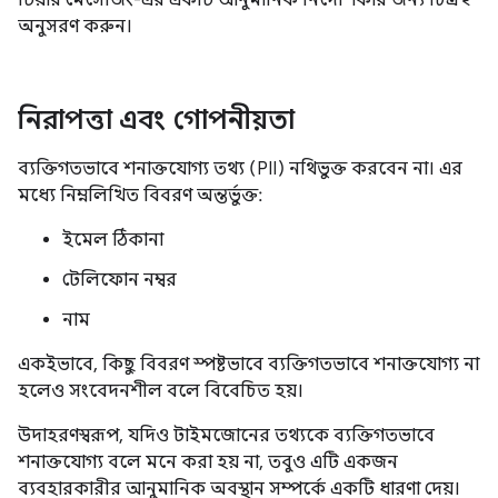
টিয়ার মেসেজিং-এর একটি আনুমানিক নির্দেশিকার জন্য চিত্র ২
অনুসরণ করুন।
নিরাপত্তা এবং গোপনীয়তা
ব্যক্তিগতভাবে শনাক্তযোগ্য তথ্য (PII) নথিভুক্ত করবেন না। এর
মধ্যে নিম্নলিখিত বিবরণ অন্তর্ভুক্ত:
ইমেল ঠিকানা
টেলিফোন নম্বর
নাম
একইভাবে, কিছু বিবরণ স্পষ্টভাবে ব্যক্তিগতভাবে শনাক্তযোগ্য না
হলেও সংবেদনশীল বলে বিবেচিত হয়।
উদাহরণস্বরূপ, যদিও টাইমজোনের তথ্যকে ব্যক্তিগতভাবে
শনাক্তযোগ্য বলে মনে করা হয় না, তবুও এটি একজন
ব্যবহারকারীর আনুমানিক অবস্থান সম্পর্কে একটি ধারণা দেয়।