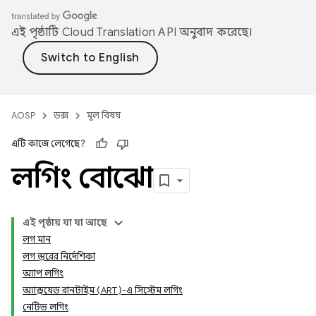
এই পৃষ্ঠাটি
Cloud Translation API
অনুবাদ করেছে।
AOSP
ডক্স
মূল বিষয়
এটি কাজে লেগেছে?
লগিং বোঝো
এই পৃষ্ঠায় যা যা আছে
লগ মান
লগ স্তরের নির্দেশিকা
অ্যাপ লগিং
অ্যান্ড্রয়েড রানটাইম (ART)-এ সিস্টেম লগিং
নেটিভ লগিং