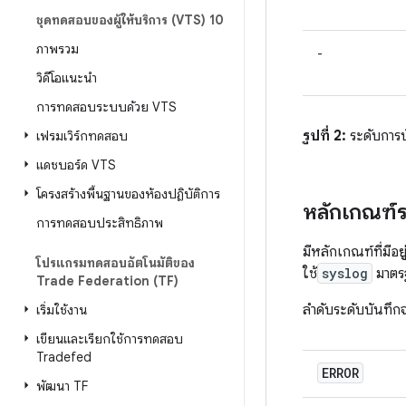
ชุดทดสอบของผู้ให้บริการ (VTS) 10
ภาพรวม
-
วิดีโอแนะนำ
การทดสอบระบบด้วย VTS
รูปที่ 2:
ระดับการ
เฟรมเวิร์กทดสอบ
แดชบอร์ด VTS
โครงสร้างพื้นฐานของห้องปฏิบัติการ
หลักเกณฑ์ร
การทดสอบประสิทธิภาพ
มีหลักเกณฑ์ที่มีอ
โปรแกรมทดสอบอัตโนมัติของ
ใช้
syslog
มาตร
Trade Federation (TF)
ลำดับระดับบันทึก
เริ่มใช้งาน
เขียนและเรียกใช้การทดสอบ
Tradefed
ERROR
พัฒนา TF