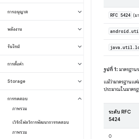
การอนุญาต
RFC 5424
(ม
พลังงาน
android
.
uti
รันไทม์
java
.
util
.
l
การตั้งค่า
รูปที่ 1:
มาตรฐานระ
Storage
แม้ว่ามาตรฐานแต่ล
ประมาณในมาตรฐานต
การทดสอบ
ภาพรวม
ระดับ RFC
5424
เวิร์กโฟลว์การพัฒนาการทดสอบ
ภาพรวม
0