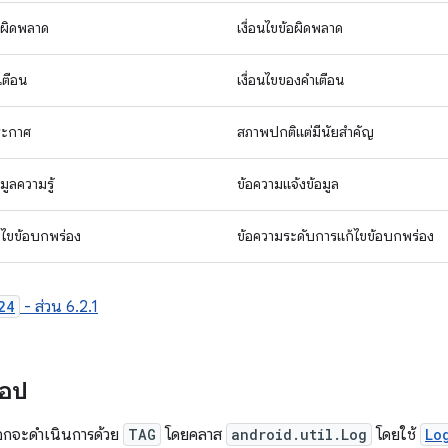
อผิดพลาด
เงื่อนไขข้อผิดพลาด
เตือน
เงื่อนไขของคำเตือน
ะกาศ
สภาพปกติแต่มีนัยสำคัญ
อมูลความรู้
ข้อความแจ้งข้อมูล
้ไขข้อบกพร่อง
ข้อความระดับการแก้ไขข้อบกพร่อง
24
- ส่วน 6.2.1
แอป
อกจะดำเนินการด้วย
TAG
โดยคลาส
android.util.Log
โดยใช้
Lo