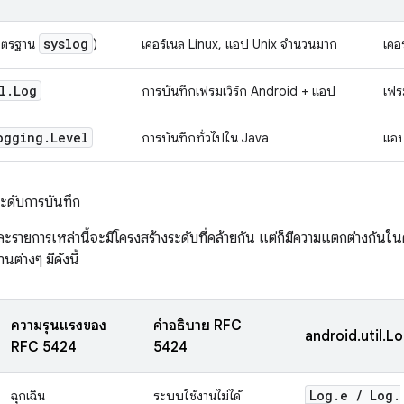
syslog
าตรฐาน
)
เคอร์เนล Linux, แอป Unix จำนวนมาก
เคอ
l
.
Log
การบันทึกเฟรมเวิร์ก Android + แอป
เฟร
ogging
.
Level
การบันทึกทั่วไปใน Java
แอป
ดับการบันทึก
ะรายการเหล่านี้จะมีโครงสร้างระดับที่คล้ายกัน แต่ก็มีความแตกต่างกันใ
่างๆ มีดังนี้
ความรุนแรงของ
คำอธิบาย RFC
android.util.L
RFC 5424
5424
Log
.
e
/
Log
.
ฉุกเฉิน
ระบบใช้งานไม่ได้