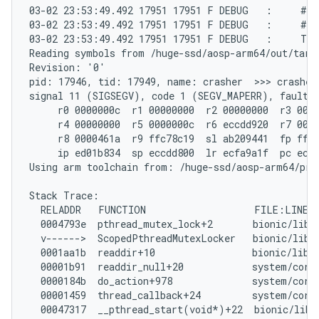
03-02 23:53:49.492 17951 17951 F DEBUG   :     #05
03-02 23:53:49.492 17951 17951 F DEBUG   :     #06
03-02 23:53:49.492 17951 17951 F DEBUG   :     Tom
Reading symbols from /huge-ssd/aosp-arm64/out/targe
Revision: '0'

pid: 17946, tid: 17949, name: crasher  >>> crasher 
signal 11 (SIGSEGV), code 1 (SEGV_MAPERR), fault a
     r0 0000000c  r1 00000000  r2 00000000  r3 0000
     r4 00000000  r5 0000000c  r6 eccdd920  r7 0000
     r8 0000461a  r9 ffc78c19  sl ab209441  fp ffff
     ip ed01b834  sp eccdd800  lr ecfa9a1f  pc ecfd
Using arm toolchain from: /huge-ssd/aosp-arm64/pre
Stack Trace:

  RELADDR   FUNCTION                   FILE:LINE

  0004793e  pthread_mutex_lock+2       bionic/libc/
  v------>  ScopedPthreadMutexLocker   bionic/libc/
  0001aa1b  readdir+10                 bionic/libc/
  00001b91  readdir_null+20            system/core/
  0000184b  do_action+978              system/core/
  00001459  thread_callback+24         system/core/
  00047317  __pthread_start(void*)+22  bionic/libc