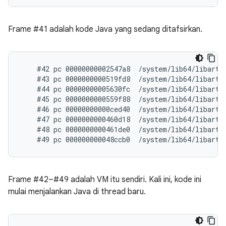
Frame #41 adalah kode Java yang sedang ditafsirkan.
    #42 pc 00000000002547a8  /system/lib64/libart.
    #43 pc 0000000000519fd8  /system/lib64/libart.
    #44 pc 00000000005630fc  /system/lib64/libart.s
    #45 pc 0000000000559f88  /system/lib64/libart.s
    #46 pc 00000000000ced40  /system/lib64/libart.
    #47 pc 0000000000460d18  /system/lib64/libart.
    #48 pc 0000000000461de0  /system/lib64/libart.
Frame #42–#49 adalah VM itu sendiri. Kali ini, kode ini
mulai menjalankan Java di thread baru.