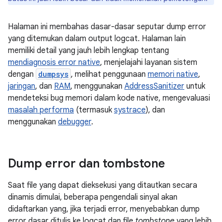
Halaman ini membahas dasar-dasar seputar dump error
yang ditemukan dalam output logcat. Halaman lain
memiliki detail yang jauh lebih lengkap tentang
mendiagnosis error native
, menjelajahi layanan sistem
dengan
dumpsys
, melihat penggunaan
memori native
,
jaringan
, dan
RAM
, menggunakan
AddressSanitizer
untuk
mendeteksi bug memori dalam kode native, mengevaluasi
masalah performa
(termasuk
systrace
), dan
menggunakan
debugger
.
Dump error dan tombstone
Saat file yang dapat dieksekusi yang ditautkan secara
dinamis dimulai, beberapa pengendali sinyal akan
didaftarkan yang, jika terjadi error, menyebabkan dump
error dasar ditulis ke logcat dan file
tombstone
yang lebih