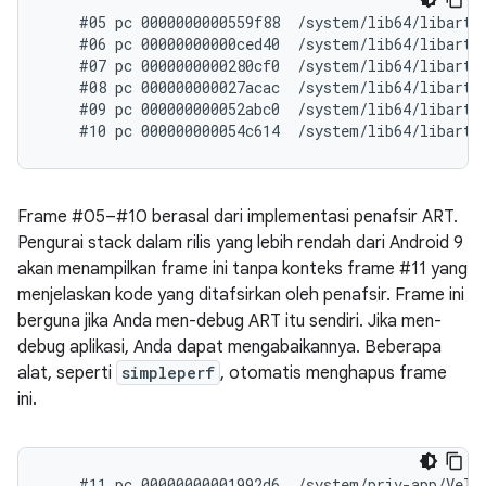
    #05 pc 0000000000559f88  /system/lib64/libart.s
    #06 pc 00000000000ced40  /system/lib64/libart.
    #07 pc 0000000000280cf0  /system/lib64/libart.
    #08 pc 000000000027acac  /system/lib64/libart.
    #09 pc 000000000052abc0  /system/lib64/libart.s
Frame #05–#10 berasal dari implementasi penafsir ART.
Pengurai stack dalam rilis yang lebih rendah dari Android 9
akan menampilkan frame ini tanpa konteks frame #11 yang
menjelaskan kode yang ditafsirkan oleh penafsir. Frame ini
berguna jika Anda men-debug ART itu sendiri. Jika men-
debug aplikasi, Anda dapat mengabaikannya. Beberapa
alat, seperti
simpleperf
, otomatis menghapus frame
ini.