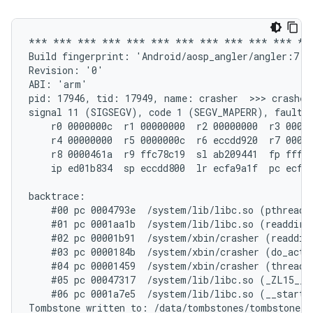
*** *** *** *** *** *** *** *** *** *** *** ***
Build fingerprint: 'Android/aosp_angler/angler:7.1.
Revision: '0'

ABI: 'arm'

pid: 17946, tid: 17949, name: crasher  >>> crasher 
signal 11 (SIGSEGV), code 1 (SEGV_MAPERR), fault a
    r0 0000000c  r1 00000000  r2 00000000  r3 00000
    r4 00000000  r5 0000000c  r6 eccdd920  r7 00000
    r8 0000461a  r9 ffc78c19  sl ab209441  fp fffff
    ip ed01b834  sp eccdd800  lr ecfa9a1f  pc ecfd6
backtrace:

    #00 pc 0004793e  /system/lib/libc.so (pthread_m
    #01 pc 0001aa1b  /system/lib/libc.so (readdir+1
    #02 pc 00001b91  /system/xbin/crasher (readdir_
    #03 pc 0000184b  /system/xbin/crasher (do_actio
    #04 pc 00001459  /system/xbin/crasher (thread_c
    #05 pc 00047317  /system/lib/libc.so (_ZL15__p
    #06 pc 0001a7e5  /system/lib/libc.so (__start_t