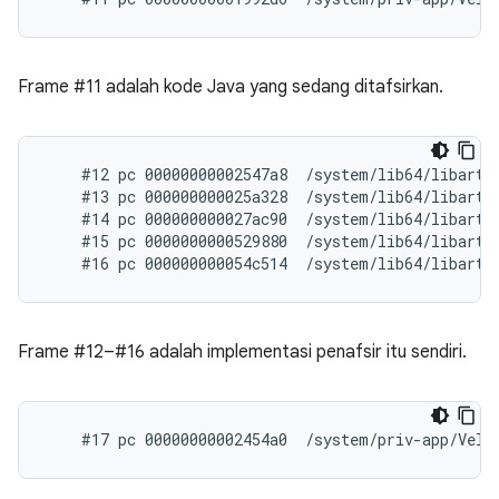
Frame #11 adalah kode Java yang sedang ditafsirkan.
    #12 pc 00000000002547a8  /system/lib64/libart.
    #13 pc 000000000025a328  /system/lib64/libart.
    #14 pc 000000000027ac90  /system/lib64/libart.
    #15 pc 0000000000529880  /system/lib64/libart.s
Frame #12–#16 adalah implementasi penafsir itu sendiri.