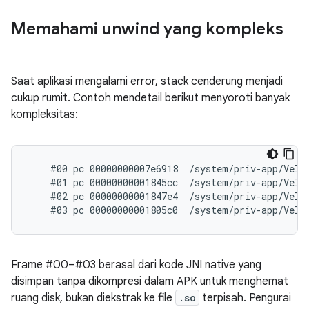
Memahami unwind yang kompleks
Saat aplikasi mengalami error, stack cenderung menjadi
cukup rumit. Contoh mendetail berikut menyoroti banyak
kompleksitas:
    #00 pc 00000000007e6918  /system/priv-app/Velve
    #01 pc 00000000001845cc  /system/priv-app/Velve
    #02 pc 00000000001847e4  /system/priv-app/Velve
Frame #00–#03 berasal dari kode JNI native yang
disimpan tanpa dikompresi dalam APK untuk menghemat
ruang disk, bukan diekstrak ke file
.so
terpisah. Pengurai