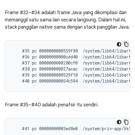
Frame #32–#34 adalah frame Java yang dikompilasi dan
memanggil satu sama lain secara langsung. Dalam hal ini,
stack panggilan native sama dengan stack panggilan Java.
    #35 pc 0000000000559f88  /system/lib64/libart.s
    #36 pc 00000000000ced40  /system/lib64/libart.
    #37 pc 0000000000280cf0  /system/lib64/libart.
    #38 pc 000000000027acac  /system/lib64/libart.
    #39 pc 0000000000529f10  /system/lib64/libart.s
Frame #35–#40 adalah penafsir itu sendiri.