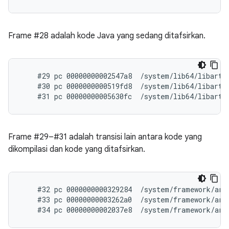
Frame #28 adalah kode Java yang sedang ditafsirkan.
    #29 pc 00000000002547a8  /system/lib64/libart.
    #30 pc 0000000000519fd8  /system/lib64/libart.
Frame #29–#31 adalah transisi lain antara kode yang
dikompilasi dan kode yang ditafsirkan.
    #32 pc 0000000000329284  /system/framework/arm
    #33 pc 00000000003262a0  /system/framework/arm