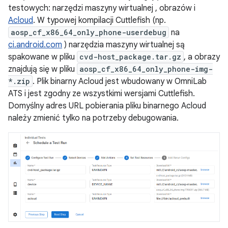
testowych: narzędzi maszyny wirtualnej , obrazów i
Acloud
. W typowej kompilacji Cuttlefish (np.
aosp_cf_x86_64_only_phone-userdebug
na
ci.android.com
) narzędzia maszyny wirtualnej są
spakowane w pliku
cvd-host_package.tar.gz
, a obrazy
znajdują się w pliku
aosp_cf_x86_64_only_phone-img-
*.zip
. Plik binarny Acloud jest wbudowany w OmniLab
ATS i jest zgodny ze wszystkimi wersjami Cuttlefish.
Domyślny adres URL pobierania pliku binarnego Acloud
należy zmienić tylko na potrzeby debugowania.