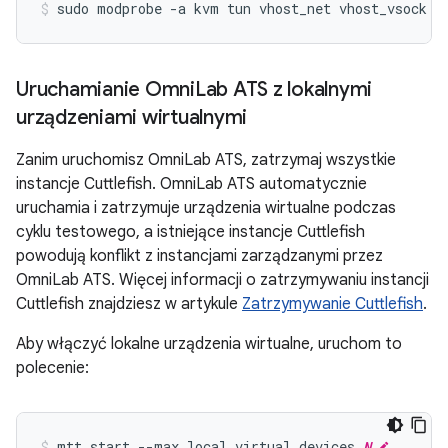
sudo
modprobe
-a
kvm
tun
vhost_net
vhost_vsock
Uruchamianie Omni
Lab ATS z lokalnymi
urządzeniami wirtualnymi
Zanim uruchomisz OmniLab ATS, zatrzymaj wszystkie
instancje Cuttlefish. OmniLab ATS automatycznie
uruchamia i zatrzymuje urządzenia wirtualne podczas
cyklu testowego, a istniejące instancje Cuttlefish
powodują konflikt z instancjami zarządzanymi przez
OmniLab ATS. Więcej informacji o zatrzymywaniu instancji
Cuttlefish znajdziesz w artykule
Zatrzymywanie Cuttlefish
.
Aby włączyć lokalne urządzenia wirtualne, uruchom to
polecenie:
mtt
start
--max_local_virtual_devices
N