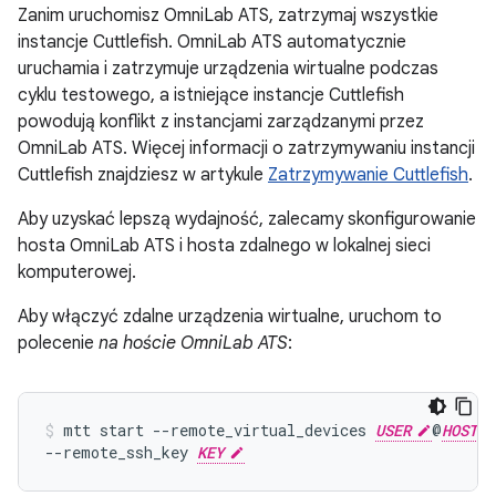
Zanim uruchomisz OmniLab ATS, zatrzymaj wszystkie
instancje Cuttlefish. OmniLab ATS automatycznie
uruchamia i zatrzymuje urządzenia wirtualne podczas
cyklu testowego, a istniejące instancje Cuttlefish
powodują konflikt z instancjami zarządzanymi przez
OmniLab ATS. Więcej informacji o zatrzymywaniu instancji
Cuttlefish znajdziesz w artykule
Zatrzymywanie Cuttlefish
.
Aby uzyskać lepszą wydajność, zalecamy skonfigurowanie
hosta OmniLab ATS i hosta zdalnego w lokalnej sieci
komputerowej.
Aby włączyć zdalne urządzenia wirtualne, uruchom to
polecenie
na hoście OmniLab ATS
:
mtt
start
--remote_virtual_devices
USER
@
HOST
--remote_ssh_key
KEY