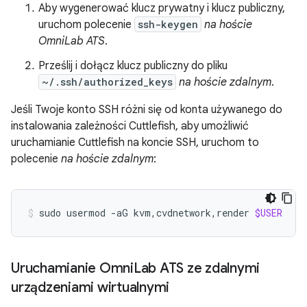
Aby wygenerować klucz prywatny i klucz publiczny,
uruchom polecenie
ssh-keygen
na hoście
OmniLab ATS
.
Prześlij i dołącz klucz publiczny do pliku
~/.ssh/authorized_keys
na hoście zdalnym
.
Jeśli Twoje konto SSH różni się od konta używanego do
instalowania zależności Cuttlefish, aby umożliwić
uruchamianie Cuttlefish na koncie SSH, uruchom to
polecenie
na hoście zdalnym
:
sudo
usermod
-aG
kvm,cvdnetwork,render
$USER
Uruchamianie Omni
Lab ATS ze zdalnymi
urządzeniami wirtualnymi