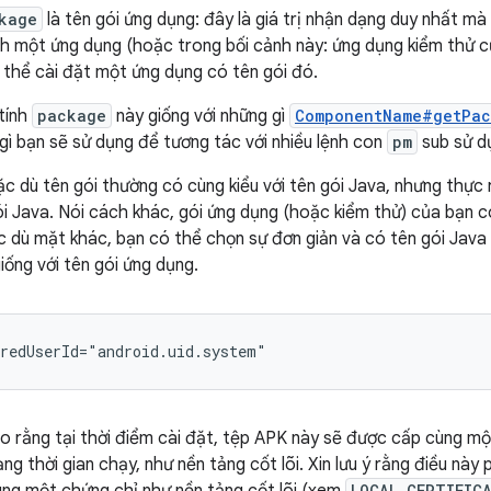
kage
là tên gói ứng dụng: đây là giá trị nhận dạng duy nhất m
h một ứng dụng (hoặc trong bối cảnh này: ứng dụng kiểm thử c
 thể cài đặt một ứng dụng có tên gói đó.
tính
package
này giống với những gì
ComponentName#getPac
 gì bạn sẽ sử dụng để tương tác với nhiều lệnh con
pm
sub sử 
ặc dù tên gói thường có cùng kiểu với tên gói Java, nhưng thực 
ói Java. Nói cách khác, gói ứng dụng (hoặc kiểm thử) của bạn c
c dù mặt khác, bạn có thể chọn sự đơn giản và có tên gói Jav
iống với tên gói ứng dụng.
áo rằng tại thời điểm cài đặt, tệp APK này sẽ được cấp cùng m
dạng thời gian chạy, như nền tảng cốt lõi. Xin lưu ý rằng điều nà
LOCAL_CERTIFIC