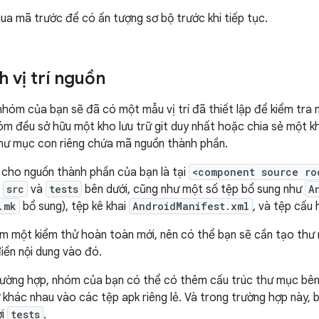
ua mã trước để có ấn tượng sơ bộ trước khi tiếp tục.
 vị trí nguồn
hóm của bạn sẽ đã có một mẫu vị trí đã thiết lập để kiểm tra m
m đều sở hữu một kho lưu trữ git duy nhất hoặc chia sẻ một k
hư mục con riêng chứa mã nguồn thành phần.
ốc cho nguồn thành phần của bạn là tại
<component source ro
c
src
và
tests
bên dưới, cũng như một số tệp bổ sung như
A
.mk
bổ sung), tệp kê khai
AndroidManifest.xml
, và tệp cấu 
êm một kiểm thử hoàn toàn mới, nên có thể bạn sẽ cần tạo th
iền nội dung vào đó.
rường hợp, nhóm của bạn có thể có thêm cấu trúc thư mục bê
 khác nhau vào các tệp apk riêng lẻ. Và trong trường hợp này,
ới
tests
.