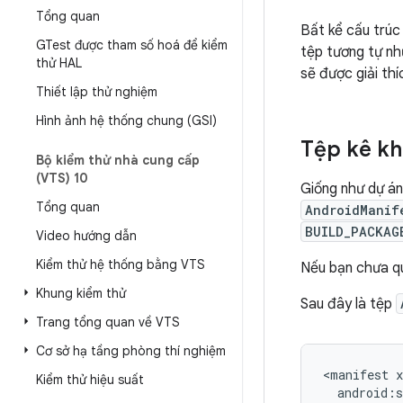
Tổng quan
Bất kể cấu trúc
GTest được tham số hoá để kiểm
tệp tương tự n
thử HAL
sẽ được giải thí
Thiết lập thử nghiệm
Hình ảnh hệ thống chung (GSI)
Tệp kê kh
Bộ kiểm thử nhà cung cấp
(VTS) 10
Giống như dự án
Tổng quan
AndroidManif
BUILD_PACKAG
Video hướng dẫn
Kiểm thử hệ thống bằng VTS
Nếu bạn chưa q
Khung kiểm thử
Sau đây là tệp
Trang tổng quan về VTS
Cơ sở hạ tầng phòng thí nghiệm
<manifest
Kiểm thử hiệu suất