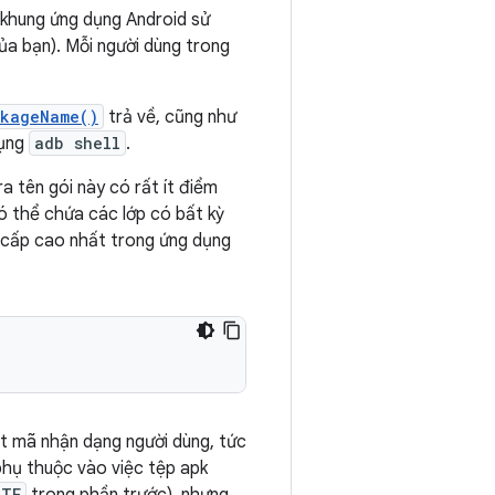
à khung ứng dụng Android sử
ủa bạn). Mỗi người dùng trong
kageName()
trả về, cũng như
dụng
adb shell
.
ra tên gói này có rất ít điểm
ó thể chứa các lớp có bất kỳ
a cấp cao nhất trong ứng dụng
ột mã nhận dạng người dùng, tức
y phụ thuộc vào việc tệp apk
ATE