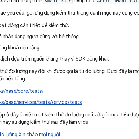
 xác định trong thẻ
<manifest>
riêng của
AndroidManifest
ác yêu cầu, gói ứng dụng kiểm thử trong danh mục này cũng có
ạt động cần thiết để kiểm thử.
 nhận dạng người dùng với hệ thống.
ằng khoá nền tảng.
dịch dựa trên nguồn khung thay vì SDK công khai.
hử đo lường này đôi khi được gọi là tự đo lường. Dưới đây là mộ
ồn nền tảng:
s/base/core/tests/
s/base/services/tests/servicestests
ập ở đây là viết một kiểm thử đo lường mới với gói mục tiêu đư
n này sử dụng kiểm thử sau đây làm ví dụ:
đo lường Xin chào mọi người