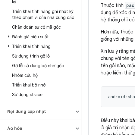
ký
Thuộc tính
pac
Triển khai tính năng ghi nhật ký
dụng để xác địn
theo phạm vi của nhà cung cấp
hệ thống chỉ có
Chẩn đoán sự cố mã gốc
Hơn nữa, thuộc 
Đánh giá hiệu suất
giống với những
Triển khai tính năng
Xin lưu ý rằng m
Sử dụng trình gỡ lỗi
chung với tên g
tên gói nào, mặ
Gỡ lỗi sử dụng bộ nhớ gốc
hoặc kiểm thử g
Nhóm cứu hộ
Triển khai bộ nhớ
Sử dụng strace
Nội dung cập nhật
Điều này khai b
là giá trị nhận 
Ảo hóa