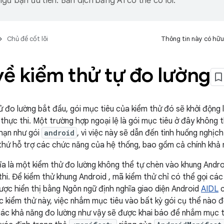
gữ bạn ưu tiên. Bản dịch bằng AI có thể có lỗi.
Chủ đề cốt lõi
Thông tin này có hữu
về kiểm thử tự đo lường
ử đo lường bắt đầu, gói mục tiêu của kiểm thử đó sẽ khởi động 
 thực thi. Một trường hợp ngoại lệ là gói mục tiêu ở đây không 
hạn như gói
android
, vì việc này sẽ dẫn đến tình huống nghịch
à thứ hỗ trợ các chức năng của hệ thống, bao gồm cả chính khả 
ĩa là một kiểm thử đo lường không thể tự chèn vào khung Andro
thi. Để kiểm thử khung Android , mã kiểm thử chỉ có thể gọi cá
ợc hiển thị bằng Ngôn ngữ định nghĩa giao diện Android
AIDL
c
c kiểm thử này, việc nhắm mục tiêu vào bất kỳ gói cụ thể nào 
các khả năng đo lường như vậy sẽ được khai báo để nhắm mục t