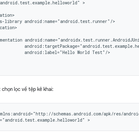
android.test.example.helloworld"
>

s-library
cation>

mentation
android:label="Hello
World
Test"/>

 chọn lọc về tệp kê khai:
="android.test.example.helloworld"