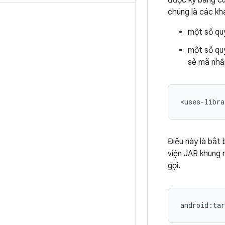
được ký bằng cù
chúng là các kh
một số qu
một số qu
sẻ mã nhậ
<uses-libra
Điều này là bắt
viện JAR khung 
gọi.