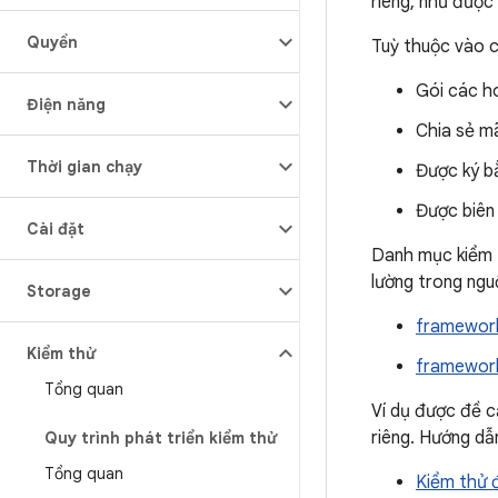
riêng, như được
Quyền
Tuỳ thuộc vào c
Gói các ho
Điện năng
Chia sẻ mã
Thời gian chạy
Được ký b
Được biên 
Cài đặt
Danh mục kiểm t
lường trong ngu
Storage
framework
Kiểm thử
framework
Tổng quan
Ví dụ được đề c
riêng. Hướng dẫ
Quy trình phát triển kiểm thử
Tổng quan
Kiểm thử 