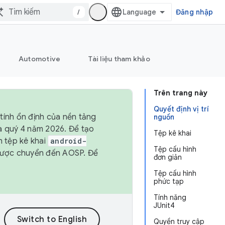
/
Đăng nhập
Automotive
Tài liệu tham khảo
Trên trang này
Quyết định vị trí
tính ổn định của nền tảng
nguồn
và quý 4 năm 2026. Để tạo
Tệp kê khai
h tệp kê khai
android-
Tệp cấu hình
được chuyển đến AOSP. Để
đơn giản
Tệp cấu hình
phức tạp
Tính năng
JUnit4
Quyền truy cập