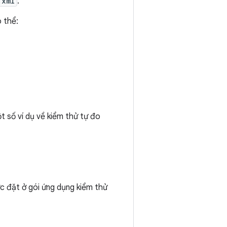
.xml
.
 thể:
t số ví dụ về kiểm thử tự đo
ợc đặt ở gói ứng dụng kiểm thử