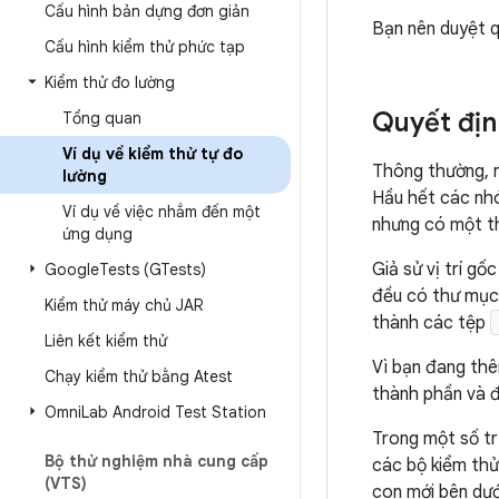
Cấu hình bản dựng đơn giản
Bạn nên duyệt q
Cấu hình kiểm thử phức tạp
Kiểm thử đo lường
Quyết định
Tổng quan
Ví dụ về kiểm thử tự đo
Thông thường, n
lường
Hầu hết các nhó
Ví dụ về việc nhắm đến một
nhưng có một t
ứng dụng
Giả sử vị trí g
Google
Tests (GTests)
đều có thư mụ
Kiểm thử máy chủ JAR
thành các tệp
Liên kết kiểm thử
Vì bạn đang th
Chạy kiểm thử bằng Atest
thành phần và đ
Omni
Lab Android Test Station
Trong một số t
Bộ thử nghiệm nhà cung cấp
các bộ kiểm thử
(VTS)
con mới bên dư