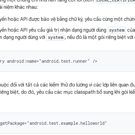
ng một chứng chỉ như nền tảng cốt lõi (xem
ái niệm khác nhau:
yền hoặc API được bảo vệ bằng chữ ký, yêu cầu cùng một chứng
yền hoặc API yêu cầu giá trị nhận dạng người dùng
system
của 
n dạng người dùng với
system
, nếu đó là một gói riêng biệt với
ry
android:name="android.test.runner"
 buộc đối với tất cả các kiểm thử đo lường vì các lớp liên quan
riêng biệt, do đó, yêu cầu các mục classpath bổ sung khi gói k