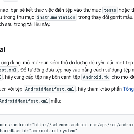
 nào, bạn sẽ kết thúc việc điền tệp vào thư mục
tests
hoặc t
hư trong thư mục
instrumentation
trong thay đổi gerrit mẫu. 
ch sau trong tài liệu này.
ai
 ứng dụng, mỗi mô-đun kiểm thử đo lường đều yêu cầu một tệp k
est.xml
. Để tự động đưa tệp này vào bằng cách sử dụng tệp ma
E
, hãy cung cấp tệp này bên cạnh tệp
Android.mk
cho mô-đu
uen với tệp
AndroidManifest.xml
, hãy tham khảo phần
Tổng
AndroidManifest.xml
mẫu: