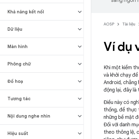
sang ngôn n
Khả năng kết nối
AOSP
Tài liệu
Dữ liệu
Ví dụ 
Màn hình
Phông chữ
Khi một kiểm th
và khởi chạy để
Đồ hoạ
Android, chẳng 
động lại, đây l
Tương tác
Điều này có ngh
thống, để thực 
Nội dung nghe nhìn
những bề mặt đư
Đối với danh mụ
theo thông lệ, 
Hiệu suất