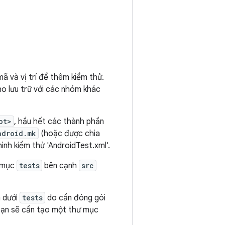
ã và vị trí để thêm kiểm thử.
ho lưu trữ với các nhóm khác
ot>
, hầu hết các thành phần
ndroid.mk
(hoặc được chia
hình kiểm thử 'AndroidTest.xml'.
ư mục
tests
bên cạnh
src
n dưới
tests
do cần đóng gói
 bạn sẽ cần tạo một thư mục